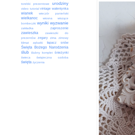
urodziny
torebki prezentowe
vintage
walentynka
video tutorial
wianek
wieczór panieński
wielkanoc
wiosna
wiszące
wyniki
wyzwanie
bombeczki
zaproszenie
zakładka
zawieszka
zawieszki do
zegary
prezentów
zima
zimowy
łapacz snów
klimat
zębatki
Święta Bożego Narodzenia
ślub
śnieżynki
ślubny komplet
świeca
świąteczna ozdoba
święta
życzenia