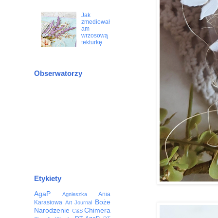
Jak
zmediował
am
wrzosową
tekturkę
Obserwatorzy
Etykiety
AgaP
Ania
Agnieszka
Boże
Karasiowa
Art Journal
Narodzenie
Chimera
C&S