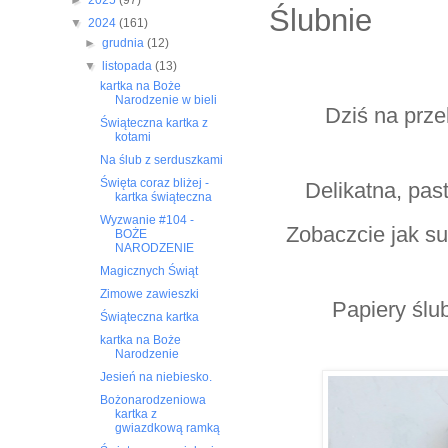
►
2025
(97)
Ślubnie
▼
2024
(161)
►
grudnia
(12)
▼
listopada
(13)
kartka na Boże
Narodzenie w bieli
Dziś na prze
Świąteczna kartka z
kotami
Na ślub z serduszkami
Święta coraz bliżej -
Delikatna, pas
kartka świąteczna
Wyzwanie #104 -
Zobaczcie jak su
BOŻE
NARODZENIE
Magicznych Świąt
Zimowe zawieszki
Papiery ślu
Świąteczna kartka
kartka na Boże
Narodzenie
Jesień na niebiesko.
Bożonarodzeniowa
kartka z
gwiazdkową ramką