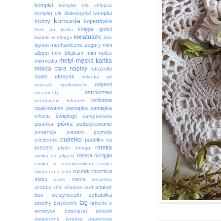
komplet
komplet dla chłopca
komplet
komplet dla dziewczynki
komunia
ślubny
kopertówka
księga gości
krok po kroku
kwiatuszki
kwiatki w okręgu
lato
layout
mechaniczne zegary
mini
album
mini blejtram
mini notes
motyl
męska kartka
mixmedia
młoda para
napisy
narożniki
notes
obrazek
okładka art
origami
journala
opakowanie
ostrokrzew
ornamenty
ozdobne
ozdabianie tekturek
opakowanie
pamiątka
pamiątka
chrztu świętego
parapetówka
pisanka
piórka
podziękowanie
poisencje
prezent
prymicja
pudełko
pudełko na
przybornik
ramka
prezent
płatki śniegu
ramka okrągła
ramka na zdjęcia
ramka z ostrokrzewem
ramka
roczek
rocznica
świąteczna
retro
ślubu
serce
rower
serwetka
shaker
shabby chic
shadow card
box
skrzyneczki
szkatułka
tag
szkolny przybornik
tekturki o
tematyce dziecięcej
tekturki
świąteczne
torebka papierowa