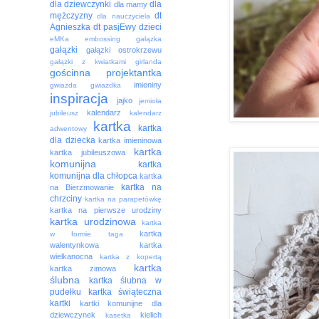
dla dziewczynki
dla
dla mamy
mężczyzny
dt
dla nauczyciela
Agnieszka
dt pasjEwy
dzieci
eMKa
embossing
gałązka
gałązki
gałązki ostrokrzewu
gałązki z kwiatkami
girlanda
gościnna projektantka
imieniny
gwiazda
gwiazdka
inspiracja
jajko
jemioła
kalendarz
jubileusz
kalendarz
kartka
kartka
adwentowy
dla dziecka
kartka imieninowa
kartka
kartka jubileuszowa
komunijna
kartka
komunijna dla chłopca
kartka
kartka na
na Bierzmowanie
chrzciny
kartka na parapetówkę
kartka na pierwsze urodziny
kartka urodzinowa
kartka
kartka
w formie taga
walentynkowa
kartka
wielkanocna
kartka z kopertą
kartka
kartka zimowa
ślubna
kartka ślubna w
pudełku
kartka świąteczna
kartki
kartki komunijne dla
dziewczynek
kielich
kasetka