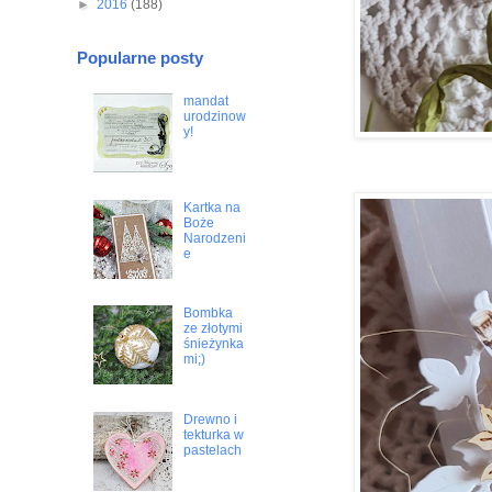
►
2016
(188)
Popularne posty
mandat
urodzinow
y!
Kartka na
Boże
Narodzeni
e
Bombka
ze złotymi
śnieżynka
mi;)
Drewno i
tekturka w
pastelach