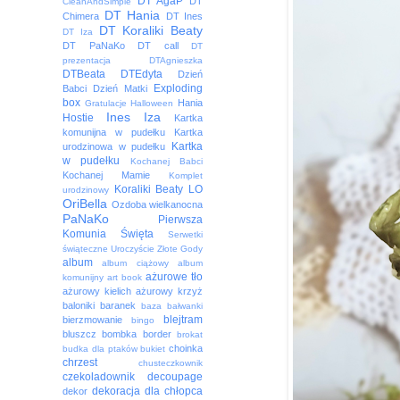
DT AgaP
DT
CleanAndSimple
DT Hania
Chimera
DT Ines
DT Koraliki Beaty
DT Iza
DT PaNaKo
DT call
DT
prezentacja
DTAgnieszka
DTBeata
DTEdyta
Dzień
Exploding
Babci
Dzień Matki
box
Hania
Gratulacje
Halloween
Ines
Iza
Hostie
Kartka
komunijna w pudełku
Kartka
Kartka
urodzinowa w pudełku
w pudełku
Kochanej Babci
Kochanej Mamie
Komplet
Koraliki Beaty
LO
urodzinowy
OriBella
Ozdoba wielkanocna
PaNaKo
Pierwsza
Komunia Święta
Serwetki
świąteczne
Uroczyście
Złote Gody
album
album ciążowy
album
ażurowe tło
komunijny
art book
ażurowy kielich
ażurowy krzyż
baloniki
baranek
baza
bałwanki
blejtram
bierzmowanie
bingo
bluszcz
bombka
border
brokat
choinka
budka dla ptaków
bukiet
chrzest
chusteczkownik
czekoladownik
decoupage
dekoracja
dla chłopca
dekor