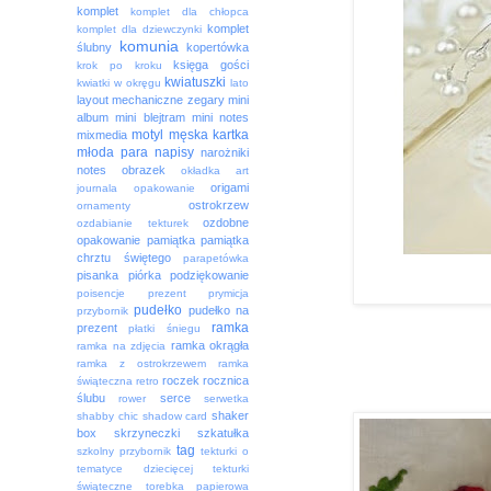
komplet
komplet dla chłopca
komplet
komplet dla dziewczynki
komunia
ślubny
kopertówka
księga gości
krok po kroku
kwiatuszki
kwiatki w okręgu
lato
layout
mechaniczne zegary
mini
album
mini blejtram
mini notes
motyl
męska kartka
mixmedia
młoda para
napisy
narożniki
notes
obrazek
okładka art
origami
journala
opakowanie
ostrokrzew
ornamenty
ozdobne
ozdabianie tekturek
opakowanie
pamiątka
pamiątka
chrztu świętego
parapetówka
pisanka
piórka
podziękowanie
poisencje
prezent
prymicja
pudełko
pudełko na
przybornik
ramka
prezent
płatki śniegu
ramka okrągła
ramka na zdjęcia
ramka z ostrokrzewem
ramka
roczek
rocznica
świąteczna
retro
ślubu
serce
rower
serwetka
shaker
shabby chic
shadow card
box
skrzyneczki
szkatułka
tag
szkolny przybornik
tekturki o
tematyce dziecięcej
tekturki
świąteczne
torebka papierowa