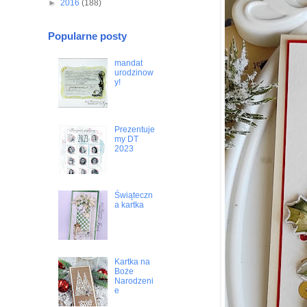
►
2016
(188)
Popularne posty
mandat
urodzinow
y!
Prezentuje
my DT
2023
Świąteczn
a kartka
Kartka na
Boże
Narodzeni
e