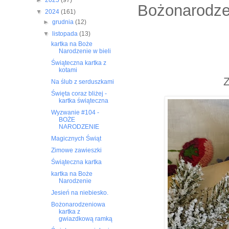
►
2025
(97)
Bożonarodze
▼
2024
(161)
►
grudnia
(12)
▼
listopada
(13)
kartka na Boże
Narodzenie w bieli
Świąteczna kartka z
kotami
Z
Na ślub z serduszkami
Święta coraz bliżej -
kartka świąteczna
Wyzwanie #104 -
BOŻE
NARODZENIE
Magicznych Świąt
Zimowe zawieszki
Świąteczna kartka
kartka na Boże
Narodzenie
Jesień na niebiesko.
Bożonarodzeniowa
kartka z
gwiazdkową ramką