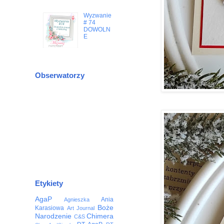
Wyzwanie
# 74
DOWOLN
E
Obserwatorzy
Etykiety
AgaP
Ania
Agnieszka
Boże
Karasiowa
Art Journal
Narodzenie
Chimera
C&S