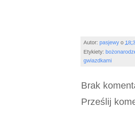
Autor:
pasjewy
o
18:
Etykiety:
bożonarodz
gwiazdkami
Brak koment
Prześlij kom