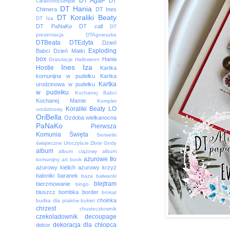
DT AgaP
DT
CleanAndSimple
DT Hania
Chimera
DT Ines
DT Koraliki Beaty
DT Iza
DT PaNaKo
DT call
DT
prezentacja
DTAgnieszka
DTBeata
DTEdyta
Dzień
Exploding
Babci
Dzień Matki
box
Hania
Gratulacje
Halloween
Ines
Iza
Hostie
Kartka
komunijna w pudełku
Kartka
Kartka
urodzinowa w pudełku
w pudełku
Kochanej Babci
Kochanej Mamie
Komplet
Koraliki Beaty
LO
urodzinowy
OriBella
Ozdoba wielkanocna
PaNaKo
Pierwsza
Komunia Święta
Serwetki
świąteczne
Uroczyście
Złote Gody
album
album ciążowy
album
ażurowe tło
komunijny
art book
ażurowy kielich
ażurowy krzyż
baloniki
baranek
baza
bałwanki
blejtram
bierzmowanie
bingo
bluszcz
bombka
border
brokat
choinka
budka dla ptaków
bukiet
chrzest
chusteczkownik
czekoladownik
decoupage
dekoracja
dla chłopca
dekor