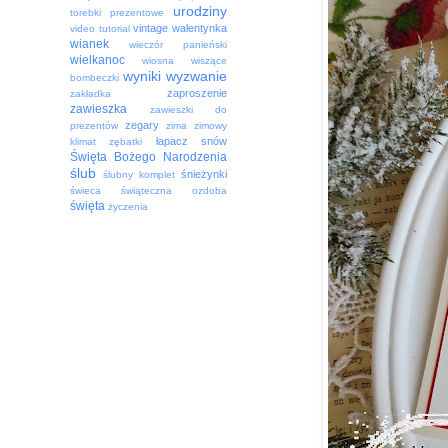
urodziny
torebki prezentowe
vintage
walentynka
video tutorial
wianek
wieczór panieński
wielkanoc
wiosna
wiszące
wyniki
wyzwanie
bombeczki
zaproszenie
zakładka
zawieszka
zawieszki do
zegary
prezentów
zima
zimowy
łapacz snów
klimat
zębatki
Święta Bożego Narodzenia
ślub
śnieżynki
ślubny komplet
świeca
świąteczna ozdoba
święta
życzenia