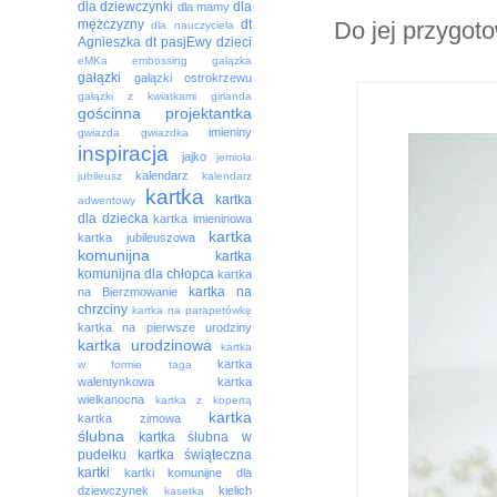
dla dziewczynki
dla
dla mamy
Do jej przygot
mężczyzny
dt
dla nauczyciela
Agnieszka
dt pasjEwy
dzieci
eMKa
embossing
gałązka
gałązki
gałązki ostrokrzewu
gałązki z kwiatkami
girlanda
gościnna projektantka
imieniny
gwiazda
gwiazdka
inspiracja
jajko
jemioła
kalendarz
jubileusz
kalendarz
kartka
kartka
adwentowy
dla dziecka
kartka imieninowa
kartka
kartka jubileuszowa
komunijna
kartka
komunijna dla chłopca
kartka
kartka na
na Bierzmowanie
chrzciny
kartka na parapetówkę
kartka na pierwsze urodziny
kartka urodzinowa
kartka
kartka
w formie taga
walentynkowa
kartka
wielkanocna
kartka z kopertą
kartka
kartka zimowa
ślubna
kartka ślubna w
pudełku
kartka świąteczna
kartki
kartki komunijne dla
dziewczynek
kielich
kasetka