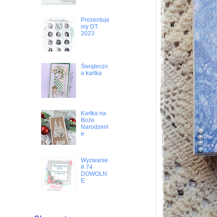
Prezentuje
my DT
2023
Świąteczn
a kartka
Kartka na
Boże
Narodzeni
e
Wyzwanie
# 74
DOWOLN
E