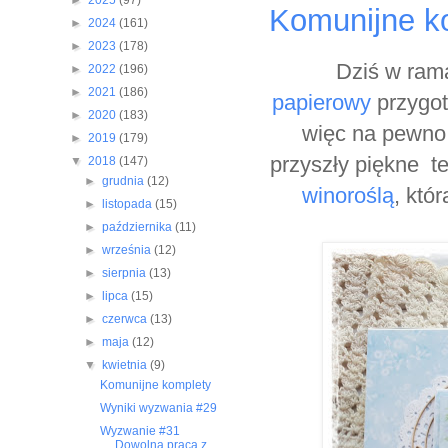
►
2025
(97)
Komunijne k
►
2024
(161)
►
2023
(178)
Dziś w rama
►
2022
(196)
►
2021
(186)
papierowy
przygot
►
2020
(183)
więc na pewno 
►
2019
(179)
przyszły piękne t
▼
2018
(147)
►
grudnia
(12)
winoroślą
, któ
►
listopada
(15)
►
października
(11)
►
września
(12)
►
sierpnia
(13)
►
lipca
(15)
►
czerwca
(13)
►
maja
(12)
▼
kwietnia
(9)
Komunijne komplety
Wyniki wyzwania #29
Wyzwanie #31
Dowolna praca z