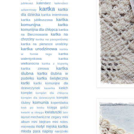
kalendarz
jubileusz
kalendarz
kartka
kartka
adwentowy
dla dziecka
kartka imieninowa
kartka
kartka jubileuszowa
komunijna
kartka
komunijna dla chłopca
kartka
kartka na
na Bierzmowanie
chrzciny
kartka na parapetówkę
kartka na pierwsze urodziny
kartka urodzinowa
kartka
kartka
w formie taga
walentynkowa
kartka
wielkanocna
kartka z kopertą
kartka
kartka zimowa
ślubna
kartka ślubna w
pudełku
kartka świąteczna
kartki
kartki komunijne dla
dziewczynek
kielich
kasetka
komplet
komplet dla chłopca
komplet
komplet dla dziewczynki
komunia
ślubny
kopertówka
księga gości
krok po kroku
kwiatuszki
kwiatki w okręgu
lato
layout
mechaniczne zegary
mini
album
mini blejtram
mini notes
motyl
męska kartka
mixmedia
młoda para
napisy
narożniki