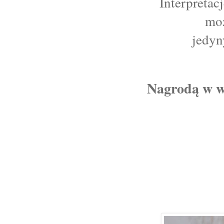
Interpretac
moż
jedyn
Nagrodą w w