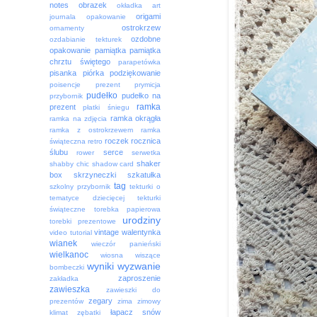
notes
obrazek
okładka art
origami
journala
opakowanie
ostrokrzew
ornamenty
ozdobne
ozdabianie tekturek
opakowanie
pamiątka
pamiątka
chrztu świętego
parapetówka
pisanka
piórka
podziękowanie
poisencje
prezent
prymicja
pudełko
pudełko na
przybornik
ramka
prezent
płatki śniegu
ramka okrągła
ramka na zdjęcia
ramka z ostrokrzewem
ramka
roczek
rocznica
świąteczna
retro
ślubu
serce
rower
serwetka
shaker
shabby chic
shadow card
box
skrzyneczki
szkatułka
tag
szkolny przybornik
tekturki o
tematyce dziecięcej
tekturki
świąteczne
torebka papierowa
urodziny
torebki prezentowe
vintage
walentynka
video tutorial
wianek
wieczór panieński
wielkanoc
wiosna
wiszące
wyniki
wyzwanie
bombeczki
zaproszenie
zakładka
zawieszka
zawieszki do
zegary
prezentów
zima
zimowy
łapacz snów
klimat
zębatki