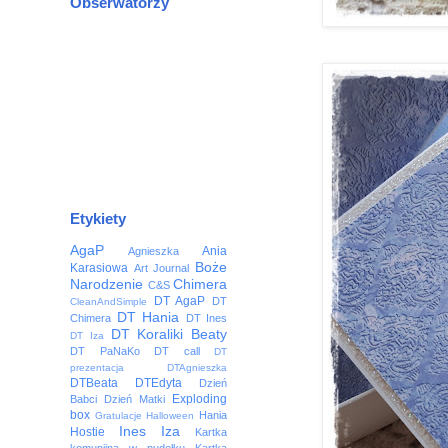
Obserwatorzy
Etykiety
AgaP
Ania
Agnieszka
Boże
Karasiowa
Art Journal
Narodzenie
Chimera
C&S
DT AgaP
DT
CleanAndSimple
DT Hania
Chimera
DT Ines
DT Koraliki Beaty
DT Iza
DT PaNaKo
DT call
DT
prezentacja
DTAgnieszka
DTBeata
DTEdyta
Dzień
Exploding
Babci
Dzień Matki
box
Hania
Gratulacje
Halloween
Ines
Iza
Hostie
Kartka