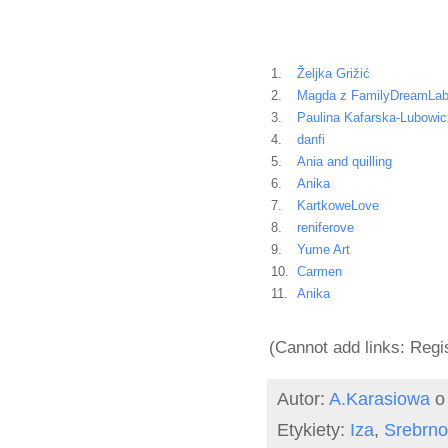
1.
Željka Grižić
2.
Magda z FamilyDreamLa
3.
Paulina Kafarska-Lubowic
4.
danfi
5.
Ania and quilling
6.
Anika
7.
KartkoweLove
8.
reniferove
9.
Yume Art
10.
Carmen
11.
Anika
(Cannot add links: Regis
Autor:
A.Karasiowa
Etykiety:
Iza
,
Srebrno