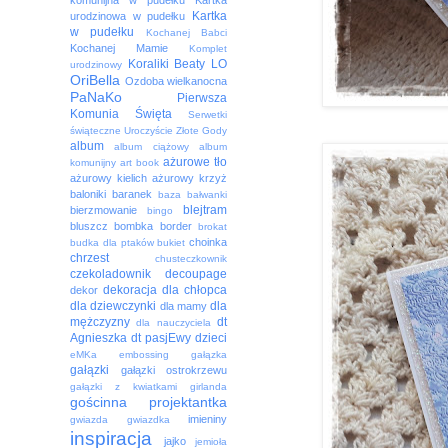
komunijna w pudełku
Kartka
Kartka
urodzinowa w pudełku
w pudełku
Kochanej Babci
Kochanej Mamie
Komplet
Koraliki Beaty
LO
urodzinowy
OriBella
Ozdoba wielkanocna
PaNaKo
Pierwsza
Komunia Święta
Serwetki
świąteczne
Uroczyście
Złote Gody
album
album ciążowy
album
ażurowe tło
komunijny
art book
ażurowy kielich
ażurowy krzyż
baloniki
baranek
baza
bałwanki
blejtram
bierzmowanie
bingo
bluszcz
bombka
border
brokat
choinka
budka dla ptaków
bukiet
chrzest
chusteczkownik
czekoladownik
decoupage
dekoracja
dla chłopca
dekor
dla dziewczynki
dla
dla mamy
mężczyzny
dt
dla nauczyciela
Agnieszka
dt pasjEwy
dzieci
eMKa
embossing
gałązka
gałązki
gałązki ostrokrzewu
gałązki z kwiatkami
girlanda
gościnna projektantka
imieniny
gwiazda
gwiazdka
inspiracja
jajko
jemioła