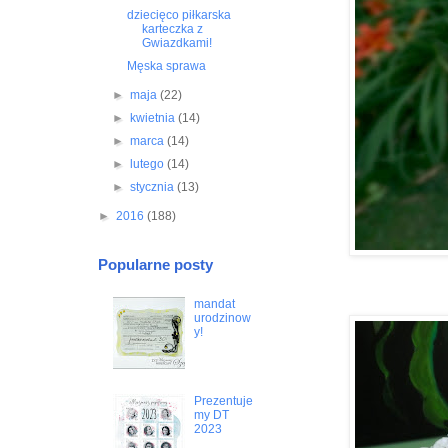
dziecięco piłkarska
karteczka z
Gwiazdkami!
Męska sprawa
►
maja
(22)
►
kwietnia
(14)
►
marca
(14)
►
lutego
(14)
►
stycznia
(13)
►
2016
(188)
Popularne posty
mandat
urodzinow
y!
Prezentuje
my DT
2023