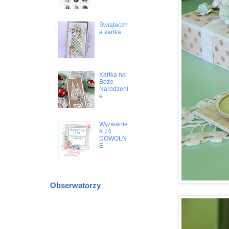
Świąteczn
a kartka
Kartka na
Boże
Narodzeni
e
Wyzwanie
# 74
DOWOLN
E
Obserwatorzy