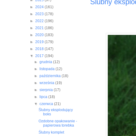
Ślubny eksplo
►
2025
(97)
►
2024
(161)
►
2023
(178)
►
2022
(196)
►
2021
(186)
►
2020
(183)
►
2019
(179)
►
2018
(147)
▼
2017
(194)
►
grudnia
(12)
►
listopada
(12)
►
października
(18)
►
września
(19)
►
sierpnia
(17)
►
lipca
(18)
▼
czerwca
(21)
Ślubny eksplodujący
boks
Ozdobne opakowanie -
papierowa torebka
Ślubny komplet