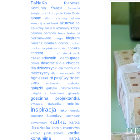
PaNaKo
Pierwsza
Komunia Święta
Serwetki
świąteczne
Uroczyście
Złote Gody
album
album ciążowy
album
ażurowe tło
komunijny
art book
ażurowy kielich
ażurowy krzyż
baloniki
baranek
baza
bałwanki
blejtram
bierzmowanie
bingo
bluszcz
bombka
border
brokat
choinka
budka dla ptaków
bukiet
chrzest
chusteczkownik
czekoladownik
decoupage
dekoracja
dla chłopca
dekor
dla dziewczynki
dla
dla mamy
mężczyzny
dt
dla nauczyciela
Agnieszka
dt pasjEwy
dzieci
eMKa
embossing
gałązka
gałązki
gałązki ostrokrzewu
gałązki z kwiatkami
girlanda
gościnna projektantka
imieniny
gwiazda
gwiazdka
inspiracja
jajko
jemioła
kalendarz
jubileusz
kalendarz
kartka
kartka
adwentowy
dla dziecka
kartka imieninowa
kartka
kartka jubileuszowa
komunijna
kartka