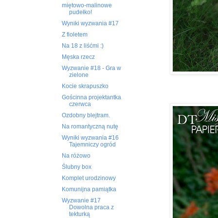
miętowo-malinowe
pudełko!
Wyniki wyzwania #17
Z fioletem
Na 18 z liśćmi :)
Męska rzecz
Wyzwanie #18 - Gra w
zielone
Kocie skrapuszko
Gościnna projektantka
czerwca
Ozdobny blejtram.
Na romantyczną nutę
Wyniki wyzwania #16
Tajemniczy ogród
Na różowo
Ślubny box
Komplet urodzinowy
Komunijna pamiątka
Wyzwanie #17
Dowolna praca z
tekturką