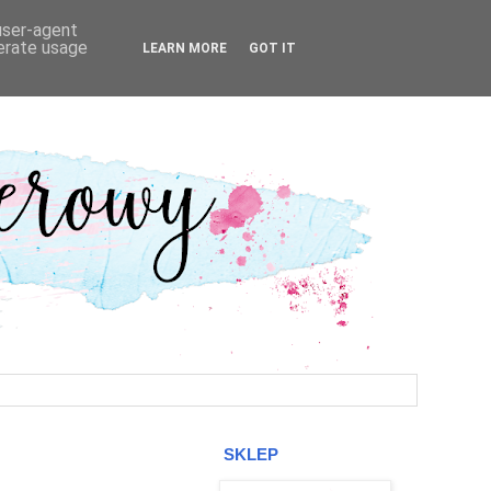
 user-agent
nerate usage
LEARN MORE
GOT IT
SKLEP