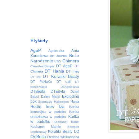
Etykiety
AgaP
Ania
Agnieszka
Boże
Karasiowa
Art Journal
Narodzenie
Chimera
C&S
DT AgaP
DT
CleanAndSimple
DT Hania
Chimera
DT Ines
DT Koraliki Beaty
DT Iza
DT PaNaKo
DT call
DT
prezentacja
DTAgnieszka
DTBeata
DTEdyta
Dzień
Exploding
Babci
Dzień Matki
box
Hania
Gratulacje
Halloween
Ines
Iza
Hostie
Kartka
komunijna w pudełku
Kartka
Kartka
urodzinowa w pudełku
w pudełku
Kochanej Babci
Kochanej Mamie
Komplet
Koraliki Beaty
LO
urodzinowy
OriBella
Ozdoba wielkanocna