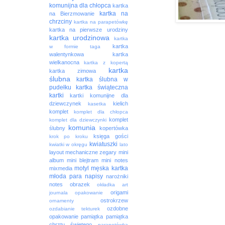
komunijna dla chłopca
kartka
kartka na
na Bierzmowanie
chrzciny
kartka na parapetówkę
kartka na pierwsze urodziny
kartka urodzinowa
kartka
kartka
w formie taga
walentynkowa
kartka
wielkanocna
kartka z kopertą
kartka
kartka zimowa
ślubna
kartka ślubna w
pudełku
kartka świąteczna
kartki
kartki komunijne dla
dziewczynek
kielich
kasetka
komplet
komplet dla chłopca
komplet
komplet dla dziewczynki
komunia
ślubny
kopertówka
księga gości
krok po kroku
kwiatuszki
kwiatki w okręgu
lato
layout
mechaniczne zegary
mini
album
mini blejtram
mini notes
motyl
męska kartka
mixmedia
młoda para
napisy
narożniki
notes
obrazek
okładka art
origami
journala
opakowanie
ostrokrzew
ornamenty
ozdobne
ozdabianie tekturek
opakowanie
pamiątka
pamiątka
chrztu świętego
parapetówka