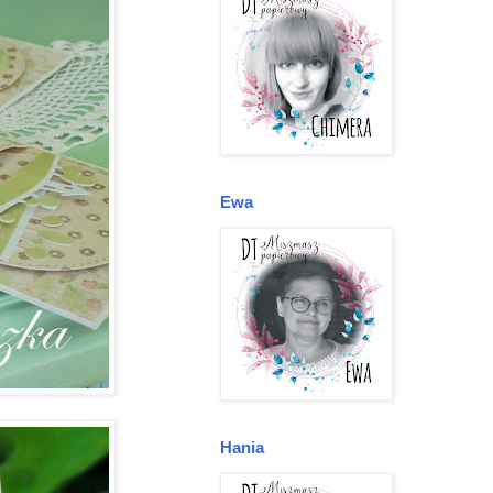
Ewa
Hania