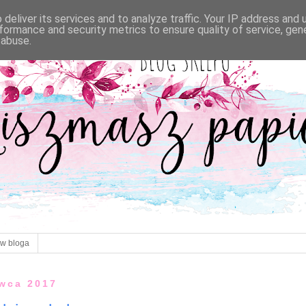
deliver its services and to analyze traffic. Your IP address and
formance and security metrics to ensure quality of service, ge
 abuse.
ów bloga
rwca 2017