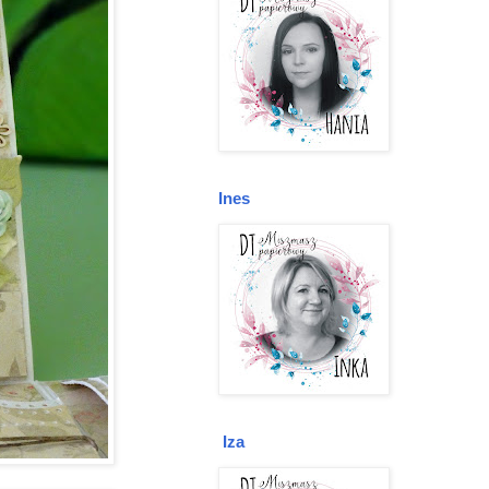
Ines
Iza