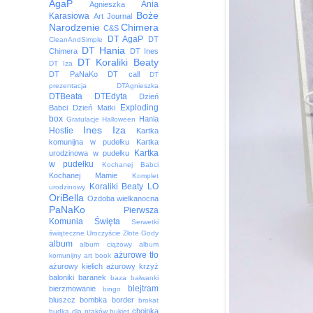
AgaP
Ania
Agnieszka
Boże
Karasiowa
Art Journal
Narodzenie
Chimera
C&S
DT AgaP
DT
CleanAndSimple
DT Hania
Chimera
DT Ines
DT Koraliki Beaty
DT Iza
DT PaNaKo
DT call
DT
prezentacja
DTAgnieszka
DTBeata
DTEdyta
Dzień
Exploding
Babci
Dzień Matki
box
Hania
Gratulacje
Halloween
Ines
Iza
Hostie
Kartka
komunijna w pudełku
Kartka
Kartka
urodzinowa w pudełku
w pudełku
Kochanej Babci
Kochanej Mamie
Komplet
Koraliki Beaty
LO
urodzinowy
OriBella
Ozdoba wielkanocna
PaNaKo
Pierwsza
Komunia Święta
Serwetki
świąteczne
Uroczyście
Złote Gody
album
album ciążowy
album
ażurowe tło
komunijny
art book
ażurowy kielich
ażurowy krzyż
baloniki
baranek
baza
bałwanki
blejtram
bierzmowanie
bingo
bluszcz
bombka
border
brokat
choinka
budka dla ptaków
bukiet