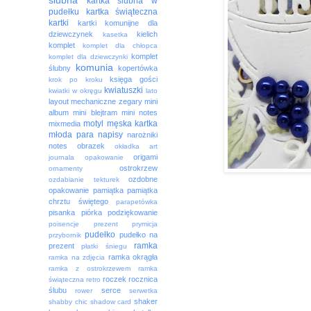
ślubna
kartka ślubna w
pudełku
kartka świąteczna
kartki
kartki komunijne dla
dziewczynek
kielich
kasetka
komplet
komplet dla chłopca
komplet
komplet dla dziewczynki
komunia
ślubny
kopertówka
księga gości
krok po kroku
kwiatuszki
kwiatki w okręgu
lato
layout
mechaniczne zegary
mini
album
mini blejtram
mini notes
motyl
męska kartka
mixmedia
młoda para
napisy
narożniki
notes
obrazek
okładka art
origami
journala
opakowanie
ostrokrzew
ornamenty
ozdobne
ozdabianie tekturek
opakowanie
pamiątka
pamiątka
chrztu świętego
parapetówka
pisanka
piórka
podziękowanie
poisencje
prezent
prymicja
pudełko
pudełko na
przybornik
ramka
prezent
płatki śniegu
ramka okrągła
ramka na zdjęcia
ramka z ostrokrzewem
ramka
roczek
rocznica
świąteczna
retro
ślubu
serce
rower
serwetka
shaker
shabby chic
shadow card