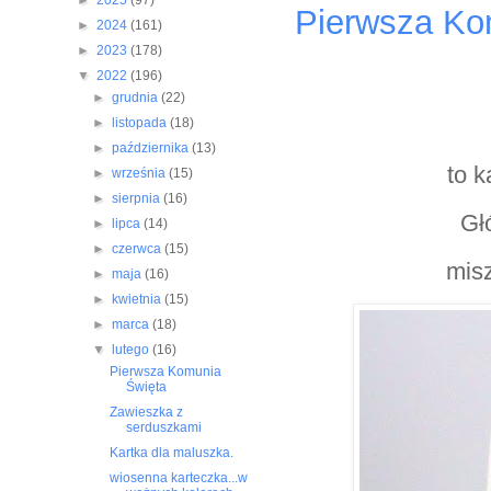
►
2025
(97)
Pierwsza Ko
►
2024
(161)
►
2023
(178)
▼
2022
(196)
►
grudnia
(22)
►
listopada
(18)
►
października
(13)
to k
►
września
(15)
►
sierpnia
(16)
Gł
►
lipca
(14)
►
czerwca
(15)
mis
►
maja
(16)
►
kwietnia
(15)
►
marca
(18)
▼
lutego
(16)
Pierwsza Komunia
Święta
Zawieszka z
serduszkami
Kartka dla maluszka.
wiosenna karteczka...w