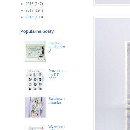
►
2018
(147)
►
2017
(194)
►
2016
(188)
Popularne posty
mandat
urodzinow
y!
Prezentuje
my DT
2023
Świąteczn
a kartka
Wyzwanie