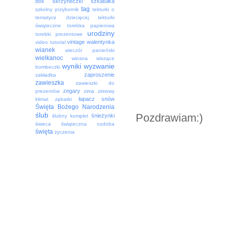
box
skrzyneczki
szkatułka
tag
szkolny przybornik
tekturki o
tematyce dziecięcej
tekturki
świąteczne
torebka papierowa
urodziny
torebki prezentowe
vintage
walentynka
video tutorial
wianek
wieczór panieński
wielkanoc
wiosna
wiszące
wyniki
wyzwanie
bombeczki
zaproszenie
zakładka
zawieszka
zawieszki do
zegary
prezentów
zima
zimowy
łapacz snów
klimat
zębatki
Święta Bożego Narodzenia
ślub
Pozdrawiam:)
śnieżynki
ślubny komplet
świeca
świąteczna ozdoba
święta
życzenia