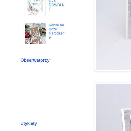
# 74
DOWOLN
E
Kartka na
Boże
Narodzeni
e
Obserwatorzy
Etykiety