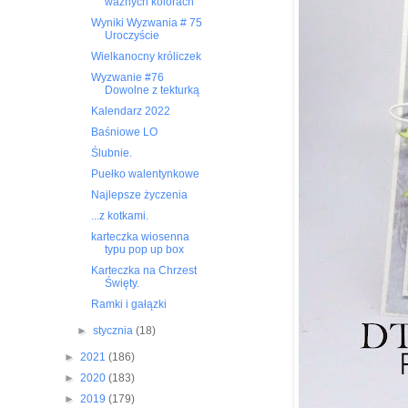
ważnych kolorach
Wyniki Wyzwania # 75
Uroczyście
Wielkanocny króliczek
Wyzwanie #76
Dowolne z tekturką
Kalendarz 2022
Baśniowe LO
Ślubnie.
Puełko walentynkowe
Najlepsze życzenia
...z kotkami.
karteczka wiosenna
typu pop up box
Karteczka na Chrzest
Święty.
Ramki i gałązki
►
stycznia
(18)
►
2021
(186)
►
2020
(183)
►
2019
(179)