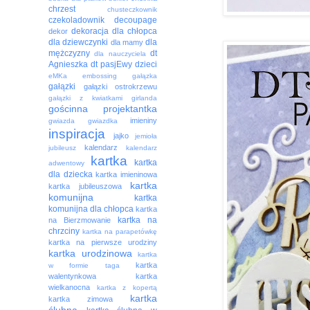
chrzest
chusteczkownik
czekoladownik
decoupage
dekoracja
dla chłopca
dekor
dla dziewczynki
dla
dla mamy
mężczyzny
dt
dla nauczyciela
Agnieszka
dt pasjEwy
dzieci
eMKa
embossing
gałązka
gałązki
gałązki ostrokrzewu
gałązki z kwiatkami
girlanda
gościnna projektantka
imieniny
gwiazda
gwiazdka
inspiracja
jajko
jemioła
kalendarz
jubileusz
kalendarz
kartka
kartka
adwentowy
dla dziecka
kartka imieninowa
kartka
kartka jubileuszowa
komunijna
kartka
komunijna dla chłopca
kartka
kartka na
na Bierzmowanie
chrzciny
kartka na parapetówkę
kartka na pierwsze urodziny
kartka urodzinowa
kartka
kartka
w formie taga
walentynkowa
kartka
wielkanocna
kartka z kopertą
kartka
kartka zimowa