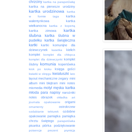
chrzciny
kartka na parapetówkę
kartka na pierwsze urodziny
kartka urodzinowa
kartka
kartka
w formie taga
walentynkowa
kartka
wielkanocna
kartka z kopertą
kartka
kartka zimowa
ślubna
kartka ślubna w
pudełku
kartka świąteczna
kartki
kartki komunijne dla
dziewczynek
kielich
kasetka
komplet
komplet dla chłopca
komplet
komplet dla dziewczynki
komunia
ślubny
kopertówka
księga gości
krok po kroku
kwiatuszki
kwiatki w okręgu
lato
layout
mechaniczne zegary
mini
album
mini blejtram
mini notes
motyl
męska kartka
mixmedia
młoda para
napisy
narożniki
notes
obrazek
okładka art
origami
journala
opakowanie
ostrokrzew
ornamenty
ozdobne
ozdabianie tekturek
opakowanie
pamiątka
pamiątka
chrztu świętego
parapetówka
pisanka
piórka
podziękowanie
poisencje
prezent
prymicja