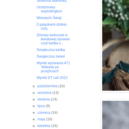
Jesienna latarenka.
Urodzinowy
explodingbox
Wesołych Świąt
Z gałązkami dzikiej
róży.
Zimowy widoczek w
kwiatowej oprawie
czyli kartka o...
Świąteczna kartka
Świąteczna zieleń
Wyniki wyzwania #71
Tekturka po
przejściach
Wyniki DT call 2022
►
października
(16)
►
września
(14)
►
sierpnia
(14)
►
lipca
(9)
►
czerwca
(14)
►
maja
(16)
►
kwietnia
(16)