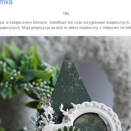
amka
Hej.
uż w świątecznym klimacie. Uwielbiam ten czas przygotowań świątecznych, 
wiątecznych. Moja propozycja na dziś to dekor świąteczny z miejscem na fot