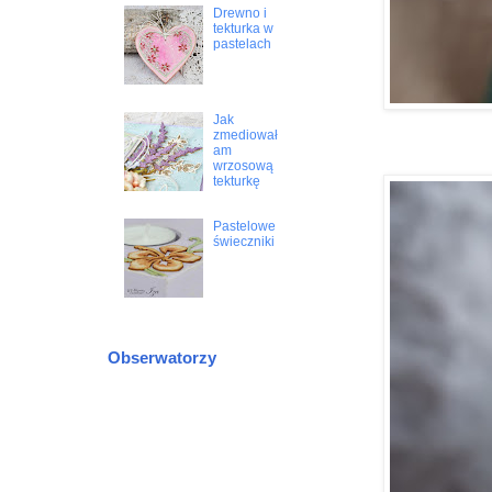
Drewno i
tekturka w
pastelach
Jak
zmediował
am
wrzosową
tekturkę
Pastelowe
świeczniki
Obserwatorzy