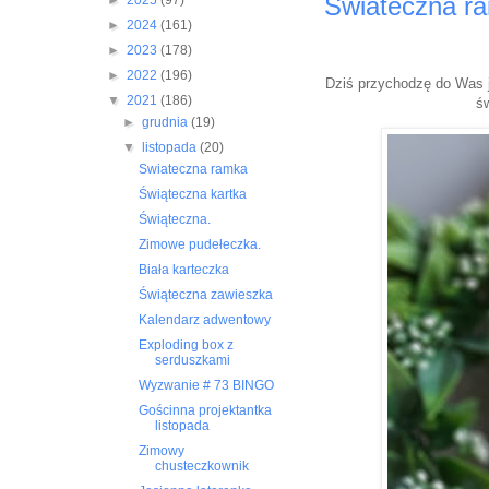
Swiateczna r
►
2025
(97)
►
2024
(161)
►
2023
(178)
►
2022
(196)
Dziś przychodzę do Was j
▼
2021
(186)
ś
►
grudnia
(19)
▼
listopada
(20)
Swiateczna ramka
Świąteczna kartka
Świąteczna.
Zimowe pudełeczka.
Biała karteczka
Świąteczna zawieszka
Kalendarz adwentowy
Exploding box z
serduszkami
Wyzwanie # 73 BINGO
Gościnna projektantka
listopada
Zimowy
chusteczkownik