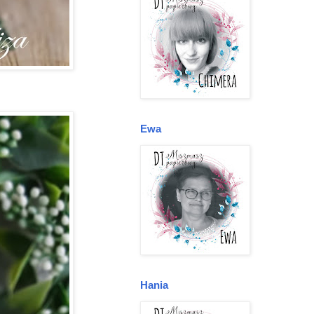
Ewa
Hania