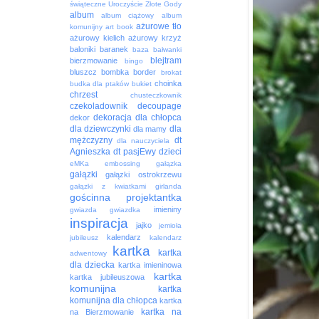
świąteczne
Uroczyście
Złote Gody
album
album ciążowy
album
ażurowe tło
komunijny
art book
ażurowy kielich
ażurowy krzyż
baloniki
baranek
baza
bałwanki
blejtram
bierzmowanie
bingo
bluszcz
bombka
border
brokat
choinka
budka dla ptaków
bukiet
chrzest
chusteczkownik
czekoladownik
decoupage
dekoracja
dla chłopca
dekor
dla dziewczynki
dla
dla mamy
mężczyzny
dt
dla nauczyciela
Agnieszka
dt pasjEwy
dzieci
eMKa
embossing
gałązka
gałązki
gałązki ostrokrzewu
gałązki z kwiatkami
girlanda
gościnna projektantka
imieniny
gwiazda
gwiazdka
inspiracja
jajko
jemioła
kalendarz
jubileusz
kalendarz
kartka
kartka
adwentowy
dla dziecka
kartka imieninowa
kartka
kartka jubileuszowa
komunijna
kartka
komunijna dla chłopca
kartka
kartka na
na Bierzmowanie