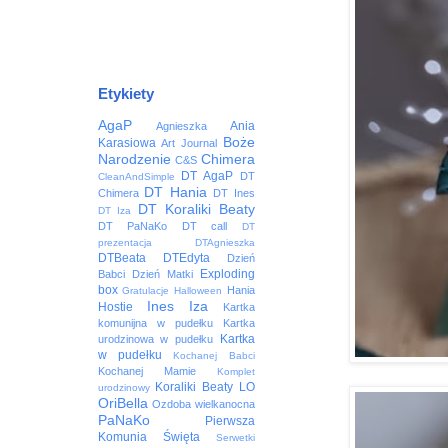
Etykiety
AgaP
Ania
Agnieszka
Boże
Karasiowa
Art Journal
Narodzenie
Chimera
C&S
DT AgaP
DT
CleanAndSimple
DT Hania
Chimera
DT Ines
DT Koraliki Beaty
DT Iza
DT PaNaKo
DT call
DT
prezentacja
DTAgnieszka
DTBeata
DTEdyta
Dzień
Exploding
Babci
Dzień Matki
box
Hania
Gratulacje
Halloween
Ines
Iza
Hostie
Kartka
komunijna w pudełku
Kartka
Kartka
urodzinowa w pudełku
w pudełku
Kochanej Babci
Kochanej Mamie
Komplet
Koraliki Beaty
LO
urodzinowy
OriBella
Ozdoba wielkanocna
PaNaKo
Pierwsza
Komunia Święta
Serwetki