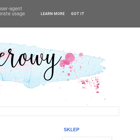
 user-agent
nerate usage
LEARN MORE
GOT IT
SKLEP