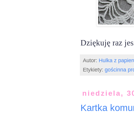
Dziękuję raz je
Autor:
Hulka z papier
Etykiety:
gościnna pr
niedziela, 
Kartka komun