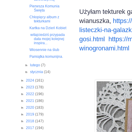
Pierwsza Komunia
Użyłam tekturek g
Święta
Chłopięcy album z
wianuszka,
https:
tekturkami
Kartka na Dzień Kobiet
listeczki-na-galaz
witajciedziś przypada
gosi.html
https://
data mojej kolejnej
inspira...
winogronami.html
Wiosennie na ślub
Pamiątka komunijna.
►
lutego
(7)
►
stycznia
(14)
►
2024
(161)
►
2023
(178)
►
2022
(196)
►
2021
(186)
►
2020
(183)
►
2019
(179)
►
2018
(147)
►
2017
(194)