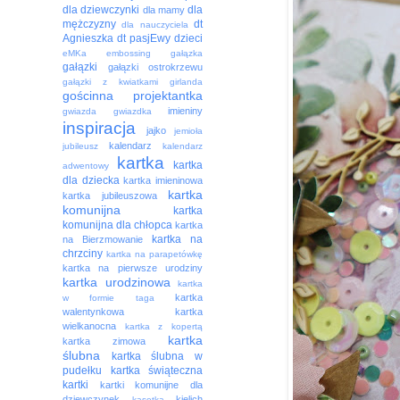
dla dziewczynki
dla
dla mamy
mężczyzny
dt
dla nauczyciela
Agnieszka
dt pasjEwy
dzieci
eMKa
embossing
gałązka
gałązki
gałązki ostrokrzewu
gałązki z kwiatkami
girlanda
gościnna projektantka
imieniny
gwiazda
gwiazdka
inspiracja
jajko
jemioła
kalendarz
jubileusz
kalendarz
kartka
kartka
adwentowy
dla dziecka
kartka imieninowa
kartka
kartka jubileuszowa
komunijna
kartka
komunijna dla chłopca
kartka
kartka na
na Bierzmowanie
chrzciny
kartka na parapetówkę
kartka na pierwsze urodziny
kartka urodzinowa
kartka
kartka
w formie taga
walentynkowa
kartka
wielkanocna
kartka z kopertą
kartka
kartka zimowa
ślubna
kartka ślubna w
pudełku
kartka świąteczna
kartki
kartki komunijne dla
dziewczynek
kielich
kasetka