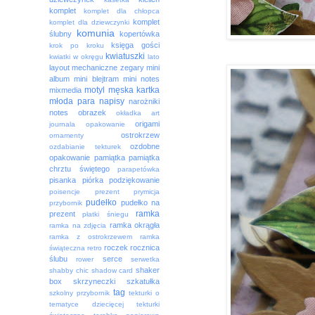
komplet
komplet dla chłopca
komplet
komplet dla dziewczynki
komunia
ślubny
kopertówka
księga gości
krok po kroku
kwiatuszki
kwiatki w okręgu
lato
layout
mechaniczne zegary
mini
album
mini blejtram
mini notes
motyl
męska kartka
mixmedia
młoda para
napisy
narożniki
notes
obrazek
okładka art
origami
journala
opakowanie
ostrokrzew
ornamenty
ozdobne
ozdabianie tekturek
opakowanie
pamiątka
pamiątka
chrztu świętego
parapetówka
pisanka
piórka
podziękowanie
poisencje
prezent
prymicja
pudełko
pudełko na
przybornik
ramka
prezent
płatki śniegu
ramka okrągła
ramka na zdjęcia
ramka z ostrokrzewem
ramka
roczek
rocznica
świąteczna
retro
ślubu
serce
rower
serwetka
shaker
shabby chic
shadow card
box
skrzyneczki
szkatułka
tag
szkolny przybornik
tekturki o
tematyce dziecięcej
tekturki