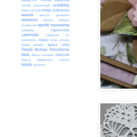
świąteczne
torebka papierowa
urodziny
torebki prezentowe
vintage
walentynka
video tutorial
wianek
wieczór panieński
wielkanoc
wiosna
wiszące
wyniki
wyzwanie
bombeczki
zaproszenie
zakładka
zawieszka
zawieszki do
zegary
prezentów
zima
zimowy
łapacz snów
klimat
zębatki
Święta Bożego Narodzenia
ślub
śnieżynki
ślubny komplet
świeca
świąteczna ozdoba
święta
życzenia