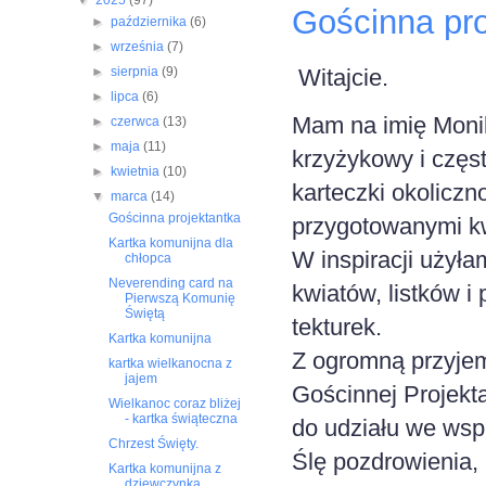
▼
2025
(97)
Gościnna pro
►
października
(6)
►
września
(7)
Witajcie.
►
sierpnia
(9)
►
lipca
(6)
Mam na imię Moni
►
czerwca
(13)
►
maja
(11)
krzyżykowy i częs
►
kwietnia
(10)
karteczki okoliczn
▼
marca
(14)
Gościnna projektantka
przygotowanymi kwi
Kartka komunijna dla
W inspiracji użyła
chłopca
Neverending card na
kwiatów, listków 
Pierwszą Komunię
Świętą
tekturek.
Kartka komunijna
Z ogromną przyjem
kartka wielkanocna z
jajem
Gościnnej Projekt
Wielkanoc coraz bliżej
- kartka świąteczna
do udziału we ws
Chrzest Święty.
Ślę pozdrowienia,
Kartka komunijna z
dziewczynką