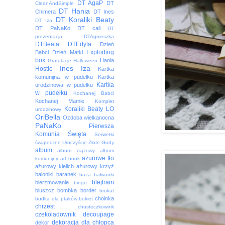
DT AgaP
DT
CleanAndSimple
DT Hania
Chimera
DT Ines
DT Koraliki Beaty
DT Iza
DT PaNaKo
DT call
DT
prezentacja
DTAgnieszka
DTBeata
DTEdyta
Dzień
Exploding
Babci
Dzień Matki
box
Hania
Gratulacje
Halloween
Ines
Iza
Hostie
Kartka
komunijna w pudełku
Kartka
Kartka
urodzinowa w pudełku
w pudełku
Kochanej Babci
Kochanej Mamie
Komplet
Koraliki Beaty
LO
urodzinowy
OriBella
Ozdoba wielkanocna
PaNaKo
Pierwsza
Komunia Święta
Serwetki
świąteczne
Uroczyście
Złote Gody
album
album ciążowy
album
ażurowe tło
komunijny
art book
ażurowy kielich
ażurowy krzyż
baloniki
baranek
baza
bałwanki
blejtram
bierzmowanie
bingo
bluszcz
bombka
border
brokat
choinka
budka dla ptaków
bukiet
chrzest
chusteczkownik
czekoladownik
decoupage
dekoracja
dla chłopca
dekor