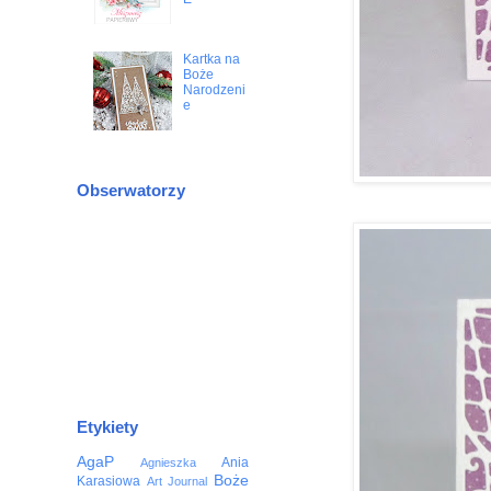
Kartka na
Boże
Narodzeni
e
Obserwatorzy
Etykiety
AgaP
Ania
Agnieszka
Boże
Karasiowa
Art Journal