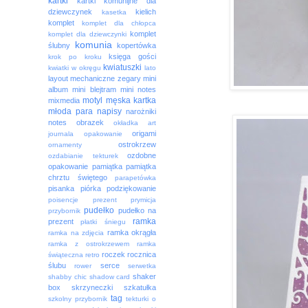
kartki
kartki komunijne dla
dziewczynek
kielich
kasetka
komplet
komplet dla chłopca
komplet
komplet dla dziewczynki
komunia
ślubny
kopertówka
księga gości
krok po kroku
kwiatuszki
kwiatki w okręgu
lato
layout
mechaniczne zegary
mini
album
mini blejtram
mini notes
motyl
męska kartka
mixmedia
młoda para
napisy
narożniki
notes
obrazek
okładka art
origami
journala
opakowanie
ostrokrzew
ornamenty
ozdobne
ozdabianie tekturek
opakowanie
pamiątka
pamiątka
chrztu świętego
parapetówka
pisanka
piórka
podziękowanie
poisencje
prezent
prymicja
pudełko
pudełko na
przybornik
ramka
prezent
płatki śniegu
ramka okrągła
ramka na zdjęcia
ramka z ostrokrzewem
ramka
roczek
rocznica
świąteczna
retro
ślubu
serce
rower
serwetka
shaker
shabby chic
shadow card
box
skrzyneczki
szkatułka
tag
szkolny przybornik
tekturki o