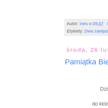
Autor:
Ines
o
09:47
Etykiety:
Dwa zawijas
środa, 26 l
Pamiątka Bi
Dzi
do któ