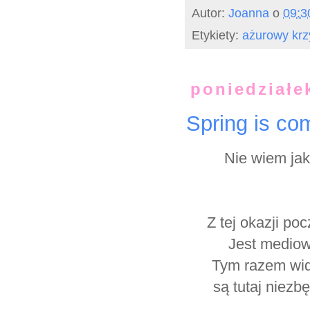
Autor:
Joanna
o
09:3
Etykiety:
ażurowy krz
poniedziałe
Spring is co
Nie wiem jak
Z tej okazji po
Jest mediowo
Tym razem wida
są tutaj niezb