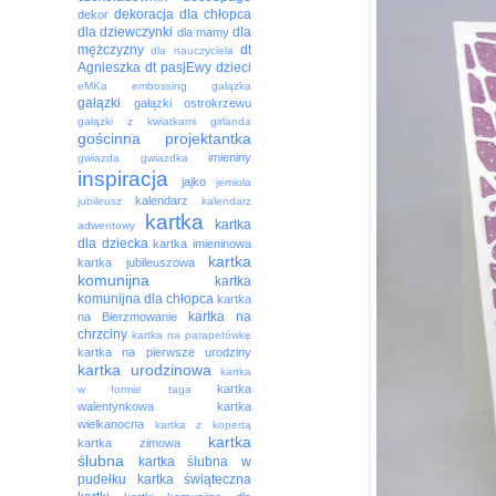
dekoracja
dla chłopca
dekor
dla dziewczynki
dla
dla mamy
mężczyzny
dt
dla nauczyciela
Agnieszka
dt pasjEwy
dzieci
eMKa
embossing
gałązka
gałązki
gałązki ostrokrzewu
gałązki z kwiatkami
girlanda
gościnna projektantka
imieniny
gwiazda
gwiazdka
inspiracja
jajko
jemioła
kalendarz
jubileusz
kalendarz
kartka
kartka
adwentowy
dla dziecka
kartka imieninowa
kartka
kartka jubileuszowa
komunijna
kartka
komunijna dla chłopca
kartka
kartka na
na Bierzmowanie
chrzciny
kartka na parapetówkę
kartka na pierwsze urodziny
kartka urodzinowa
kartka
kartka
w formie taga
walentynkowa
kartka
wielkanocna
kartka z kopertą
kartka
kartka zimowa
ślubna
kartka ślubna w
pudełku
kartka świąteczna