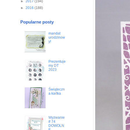
►
2017
(194)
►
2016
(188)
Popularne posty
mandat
urodzinow
y!
Prezentuje
my DT
2023
Świąteczn
a kartka
Wyzwanie
# 74
DOWOLN
E