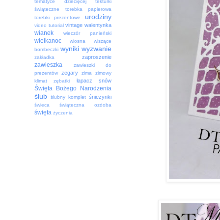
tematyce dziecięcej
tekturki
świąteczne
torebka papierowa
urodziny
torebki prezentowe
vintage
walentynka
video tutorial
wianek
wieczór panieński
wielkanoc
wiosna
wiszące
wyniki
wyzwanie
bombeczki
zaproszenie
zakładka
zawieszka
zawieszki do
zegary
prezentów
zima
zimowy
łapacz snów
klimat
zębatki
Święta Bożego Narodzenia
ślub
śnieżynki
ślubny komplet
świeca
świąteczna ozdoba
święta
życzenia