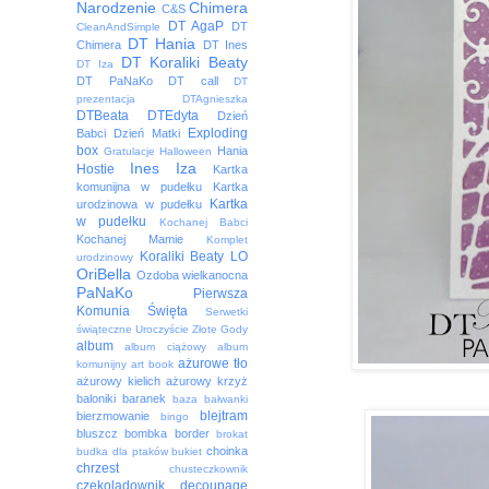
Narodzenie
Chimera
C&S
DT AgaP
DT
CleanAndSimple
DT Hania
Chimera
DT Ines
DT Koraliki Beaty
DT Iza
DT PaNaKo
DT call
DT
prezentacja
DTAgnieszka
DTBeata
DTEdyta
Dzień
Exploding
Babci
Dzień Matki
box
Hania
Gratulacje
Halloween
Ines
Iza
Hostie
Kartka
komunijna w pudełku
Kartka
Kartka
urodzinowa w pudełku
w pudełku
Kochanej Babci
Kochanej Mamie
Komplet
Koraliki Beaty
LO
urodzinowy
OriBella
Ozdoba wielkanocna
PaNaKo
Pierwsza
Komunia Święta
Serwetki
świąteczne
Uroczyście
Złote Gody
album
album ciążowy
album
ażurowe tło
komunijny
art book
ażurowy kielich
ażurowy krzyż
baloniki
baranek
baza
bałwanki
blejtram
bierzmowanie
bingo
bluszcz
bombka
border
brokat
choinka
budka dla ptaków
bukiet
chrzest
chusteczkownik
czekoladownik
decoupage