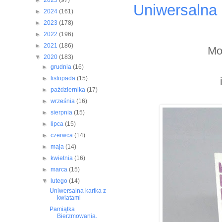
►
2025
(97)
Uniwersalna 
►
2024
(161)
►
2023
(178)
►
2022
(196)
►
2021
(186)
Moj
▼
2020
(183)
►
grudnia
(16)
►
listopada
(15)
i
►
października
(17)
►
września
(16)
►
sierpnia
(15)
►
lipca
(15)
►
czerwca
(14)
►
maja
(14)
►
kwietnia
(16)
►
marca
(15)
▼
lutego
(14)
Uniwersalna kartka z
kwiatami
Pamiątka
Bierzmowania.