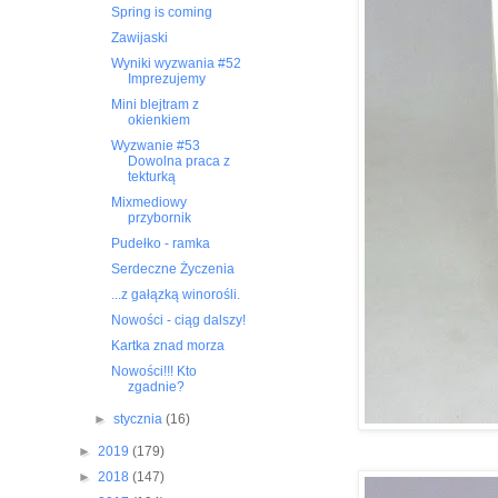
Spring is coming
Zawijaski
Wyniki wyzwania #52
Imprezujemy
Mini blejtram z
okienkiem
Wyzwanie #53
Dowolna praca z
tekturką
Mixmediowy
przybornik
Pudełko - ramka
Serdeczne Życzenia
...z gałązką winorośli.
Nowości - ciąg dalszy!
Kartka znad morza
Nowości!!! Kto
zgadnie?
►
stycznia
(16)
►
2019
(179)
►
2018
(147)