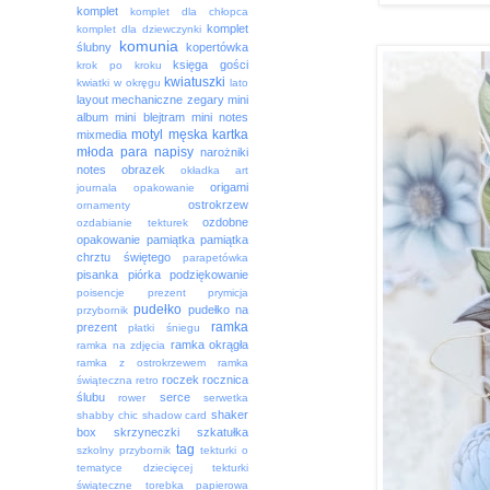
komplet
komplet dla chłopca
komplet
komplet dla dziewczynki
komunia
ślubny
kopertówka
księga gości
krok po kroku
kwiatuszki
kwiatki w okręgu
lato
layout
mechaniczne zegary
mini
album
mini blejtram
mini notes
motyl
męska kartka
mixmedia
młoda para
napisy
narożniki
notes
obrazek
okładka art
origami
journala
opakowanie
ostrokrzew
ornamenty
ozdobne
ozdabianie tekturek
opakowanie
pamiątka
pamiątka
chrztu świętego
parapetówka
pisanka
piórka
podziękowanie
poisencje
prezent
prymicja
pudełko
pudełko na
przybornik
ramka
prezent
płatki śniegu
ramka okrągła
ramka na zdjęcia
ramka z ostrokrzewem
ramka
roczek
rocznica
świąteczna
retro
ślubu
serce
rower
serwetka
shaker
shabby chic
shadow card
box
skrzyneczki
szkatułka
tag
szkolny przybornik
tekturki o
tematyce dziecięcej
tekturki
świąteczne
torebka papierowa