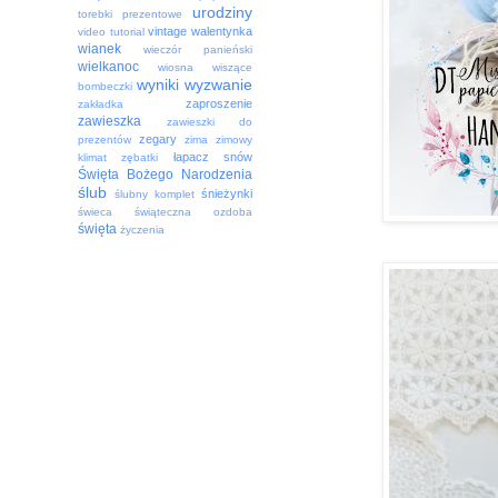
urodziny
torebki prezentowe
vintage
walentynka
video tutorial
wianek
wieczór panieński
wielkanoc
wiosna
wiszące
wyniki
wyzwanie
bombeczki
zaproszenie
zakładka
zawieszka
zawieszki do
zegary
prezentów
zima
zimowy
łapacz snów
klimat
zębatki
Święta Bożego Narodzenia
ślub
śnieżynki
ślubny komplet
świeca
świąteczna ozdoba
święta
życzenia