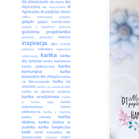
dla dziewczynki
dla
dla mamy
mężczyzny
dt
dla nauczyciela
Agnieszka
dt pasjEwy
dzieci
eMKa
embossing
gałązka
gałązki
gałązki ostrokrzewu
gałązki z kwiatkami
girlanda
gościnna projektantka
imieniny
gwiazda
gwiazdka
inspiracja
jajko
jemioła
kalendarz
jubileusz
kalendarz
kartka
kartka
adwentowy
dla dziecka
kartka imieninowa
kartka
kartka jubileuszowa
komunijna
kartka
komunijna dla chłopca
kartka
kartka na
na Bierzmowanie
chrzciny
kartka na parapetówkę
kartka na pierwsze urodziny
kartka urodzinowa
kartka
kartka
w formie taga
walentynkowa
kartka
wielkanocna
kartka z kopertą
kartka
kartka zimowa
ślubna
kartka ślubna w
pudełku
kartka świąteczna
kartki
kartki komunijne dla
dziewczynek
kielich
kasetka