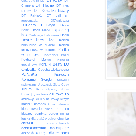
DT AgaP
DT
CleanAndSimple
DT Hania
Chimera
DT Ines
DT Koraliki Beaty
DT Iza
DT PaNaKo
DT call
DT
prezentacja
DTAgnieszka
DTBeata
DTEdyta
Dzień
Exploding
Babci
Dzień Matki
box
Hania
Gratulacje
Halloween
Ines
Iza
Hostie
Kartka
komunijna w pudełku
Kartka
Kartka
urodzinowa w pudełku
w pudełku
Kochanej Babci
Kochanej Mamie
Komplet
Koraliki Beaty
LO
urodzinowy
OriBella
Ozdoba wielkanocna
PaNaKo
Pierwsza
Komunia Święta
Serwetki
świąteczne
Uroczyście
Złote Gody
album
album ciążowy
album
ażurowe tło
komunijny
art book
ażurowy kielich
ażurowy krzyż
baloniki
baranek
baza
bałwanki
blejtram
bierzmowanie
bingo
bluszcz
bombka
border
brokat
choinka
budka dla ptaków
bukiet
chrzest
chusteczkownik
czekoladownik
decoupage
dekoracja
dla chłopca
dekor