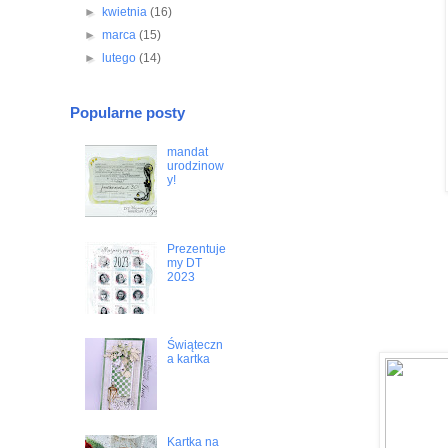
►
kwietnia
(16)
►
marca
(15)
►
lutego
(14)
Popularne posty
mandat
urodzinow
y!
Prezentuje
my DT
2023
Świąteczn
a kartka
Kartka na