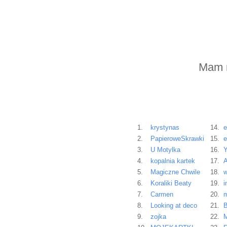
Mam n
1.
krystynas
14.
2.
PapieroweSkrawki
15.
3.
U Motylka
16.
Y
4.
kopalnia kartek
17.
A
5.
Magiczne Chwile
18.
w
6.
Koraliki Beaty
19.
i
7.
Carmen
20.
m
8.
Looking at deco
21.
B
9.
zojka
22.