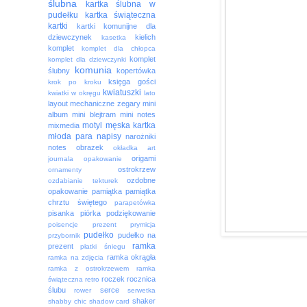
ślubna
kartka ślubna w
pudełku
kartka świąteczna
kartki
kartki komunijne dla
dziewczynek
kielich
kasetka
komplet
komplet dla chłopca
komplet
komplet dla dziewczynki
komunia
ślubny
kopertówka
księga gości
krok po kroku
kwiatuszki
kwiatki w okręgu
lato
layout
mechaniczne zegary
mini
album
mini blejtram
mini notes
motyl
męska kartka
mixmedia
młoda para
napisy
narożniki
notes
obrazek
okładka art
origami
journala
opakowanie
ostrokrzew
ornamenty
ozdobne
ozdabianie tekturek
opakowanie
pamiątka
pamiątka
chrztu świętego
parapetówka
pisanka
piórka
podziękowanie
poisencje
prezent
prymicja
pudełko
pudełko na
przybornik
ramka
prezent
płatki śniegu
ramka okrągła
ramka na zdjęcia
ramka z ostrokrzewem
ramka
roczek
rocznica
świąteczna
retro
ślubu
serce
rower
serwetka
shaker
shabby chic
shadow card