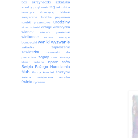
box
skrzyneczki
szkatułka
tag
szkolny przybornik
tekturki o
tematyce dziecięcej
tekturki
świąteczne
torebka papierowa
urodziny
torebki prezentowe
vintage
walentynka
video tutorial
wianek
wieczór panieński
wielkanoc
wiosna
wiszące
wyniki
wyzwanie
bombeczki
zaproszenie
zakładka
zawieszka
zawieszki do
zegary
prezentów
zima
zimowy
łapacz snów
klimat
zębatki
Święta Bożego Narodzenia
ślub
śnieżynki
ślubny komplet
świeca
świąteczna ozdoba
święta
życzenia