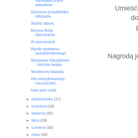
nieświątecznymi
tekturkami
Umieśćc
Gościnna projektantka
do
listopada
Ślubny album.
Mroźne Boże
Narodzenie
W szarościach
Wyniki wyzwania
październikowego
Nagrodą j
Wyzwanie listopadowe
- Mroźne święta
Świateczna klasyka
Dla emerytowanego
nauczyciela
New year card)
►
października
(17)
►
września
(19)
►
sierpnia
(20)
►
lipca
(19)
►
czerwca
(18)
►
maja
(18)