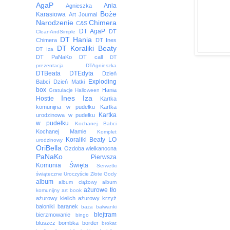
AgaP
Ania
Agnieszka
Boże
Karasiowa
Art Journal
Narodzenie
Chimera
C&S
DT AgaP
DT
CleanAndSimple
DT Hania
Chimera
DT Ines
DT Koraliki Beaty
DT Iza
DT PaNaKo
DT call
DT
prezentacja
DTAgnieszka
DTBeata
DTEdyta
Dzień
Exploding
Babci
Dzień Matki
box
Hania
Gratulacje
Halloween
Ines
Iza
Hostie
Kartka
komunijna w pudełku
Kartka
Kartka
urodzinowa w pudełku
w pudełku
Kochanej Babci
Kochanej Mamie
Komplet
Koraliki Beaty
LO
urodzinowy
OriBella
Ozdoba wielkanocna
PaNaKo
Pierwsza
Komunia Święta
Serwetki
świąteczne
Uroczyście
Złote Gody
album
album ciążowy
album
ażurowe tło
komunijny
art book
ażurowy kielich
ażurowy krzyż
baloniki
baranek
baza
bałwanki
blejtram
bierzmowanie
bingo
bluszcz
bombka
border
brokat