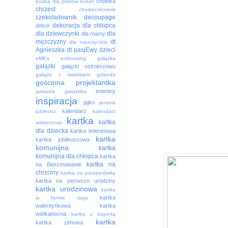
choinka
budka dla ptaków
bukiet
chrzest
chusteczkownik
czekoladownik
decoupage
dekoracja
dla chłopca
dekor
dla dziewczynki
dla
dla mamy
mężczyzny
dt
dla nauczyciela
Agnieszka
dt pasjEwy
dzieci
eMKa
embossing
gałązka
gałązki
gałązki ostrokrzewu
gałązki z kwiatkami
girlanda
gościnna projektantka
imieniny
gwiazda
gwiazdka
inspiracja
jajko
jemioła
kalendarz
jubileusz
kalendarz
kartka
kartka
adwentowy
dla dziecka
kartka imieninowa
kartka
kartka jubileuszowa
komunijna
kartka
komunijna dla chłopca
kartka
kartka na
na Bierzmowanie
chrzciny
kartka na parapetówkę
kartka na pierwsze urodziny
kartka urodzinowa
kartka
kartka
w formie taga
walentynkowa
kartka
wielkanocna
kartka z kopertą
kartka
kartka zimowa