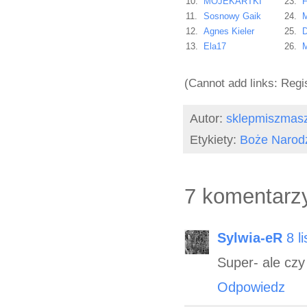
10.
MOJEKARTKI
23.
F
11.
Sosnowy Gaik
24.
12.
Agnes Kieler
25.
D
13.
Ela17
26.
M
(Cannot add links: Regis
Autor:
sklepmiszmas
Etykiety:
Boże Narod
7 komentarz
Sylwia-eR
8 l
Super- ale czy 
Odpowiedz