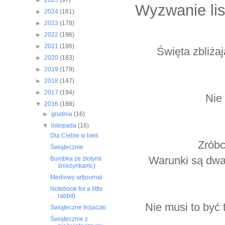
►
2025
(97)
Wyzwanie li
►
2024
(161)
►
2023
(178)
►
2022
(196)
►
2021
(186)
Święta zbliżaj
►
2020
(183)
►
2019
(179)
►
2018
(147)
►
2017
(194)
Nie
▼
2016
(188)
►
grudnia
(16)
▼
listopada
(16)
Dla Ciebie w bieli
Zróbc
Świątecznie
Warunki są dwa
Bombka ze złotymi
śnieżynkami;)
Mediowy artjournal
Notebook for a little
rabbit)
Nie musi to być 
Świąteczne trojaczki
Świątecznie z