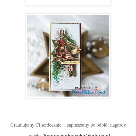
Gratulujemy Ci serdecznie
i zapra
szamy po odbiór nagrody
kontakt
Joanna.jankowska@interia.pl