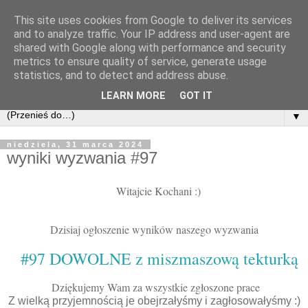
This site uses cookies from Google to deliver its services
and to analyze traffic. Your IP address and user-agent are
shared with Google along with performance and security
metrics to ensure quality of service, generate usage
statistics, and to detect and address abuse.
LEARN MORE
GOT IT
▼
niedziela, 31 marca 2024
wyniki wyzwania #97
Witajcie Kochani :)
Dzisiaj ogłoszenie wyników naszego wyzwania
#97 DOWOLNE z miszmaszową tekturką
Dziękujemy Wam za wszystkie zgłoszone prace
Z wielką przyjemnością je obejrzałyśmy i zagłosowałyśmy :)