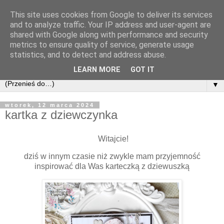
This site uses cookies from Google to deliver its services
and to analyze traffic. Your IP address and user-agent are
shared with Google along with performance and security
metrics to ensure quality of service, generate usage
statistics, and to detect and address abuse.
LEARN MORE
GOT IT
▼
wtorek, 12 marca 2024
kartka z dziewczynka
Witajcie!
dziś w innym czasie niż zwykle mam przyjemność
inspirować dla Was karteczką z dziewuszką