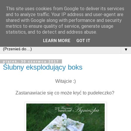
This site uses cookies from Google to deliver its services
and to analyze traffic. Your IP address and user-agent are
shared with Google along with performance and security
metrics to ensure quality of service, generate usage
statistics, and to detect and address abuse.
LEARN MORE
GOT IT
▼
piątek, 30 czerwca 2017
Ślubny eksplodujący boks
Witajcie :)
Zastanawiacie się co może kryć to pudełeczko?