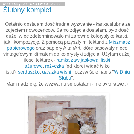
wtorek, 27 czerwca 2017
Ślubny komplet
Ostatnio dostałam dość trudne wyzwanie - kartka ślubna ze
zdjęciem nowożeńców. Samo zdjęcie dostałam, było dość
duże, więc zdeterminowało mi zarówno kolorystykę kartki,
jak i kompozycję. Z pomocą przyszły mi tekturki z
Miszmasz
papierowego
oraz papiery AltairArt, które pasowały nieco
vintage'owym klimatem do kolorystyki zdjęcia. Użyłam dużej
ilości tekturek -
ramka zawijaskowa
,
listki
ażurowe
,
różyczka
(od której widać tylko
listki),
serduszko
,
gałązka wiśni
i oczywiście napis "
W Dniu
Ślubu
".
Mam nadzieję, że wyzwaniu sprostałam - nie było łatwe ;)