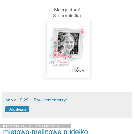
Miłego dnia!
Srebrnolistka
Ann
o
19:29
Brak komentarzy:
Udostępnij
niedziela, 25 czerwca 2017
miętowo-malinowe pudełko!