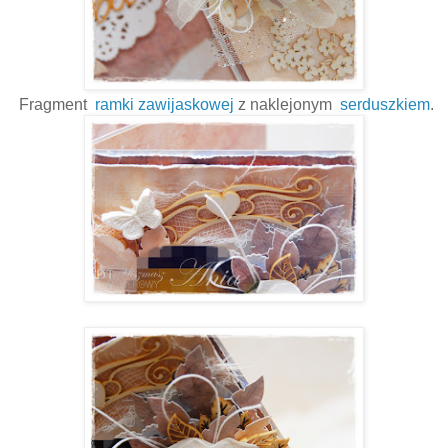
Fragment
ramki zawijaskowej
z naklejonym
serduszkiem
.