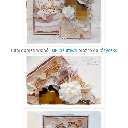
Tutaj dobrze widać
listki ażurowe
oraz te od
różyczki
.