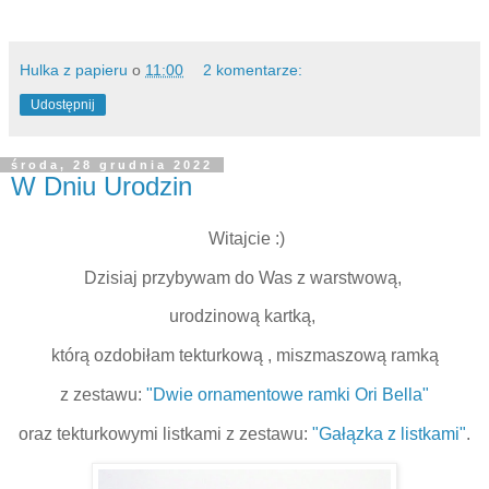
Hulka z papieru
o
11:00
2 komentarze:
Udostępnij
środa, 28 grudnia 2022
W Dniu Urodzin
Witajcie :)
Dzisiaj przybywam do Was z warstwową,
urodzinową kartką,
którą ozdobiłam tekturkową , miszmaszową ramką
z zestawu:
"Dwie ornamentowe ramki Ori Bella"
oraz tekturkowymi listkami z zestawu:
"Gałązka z listkami"
.