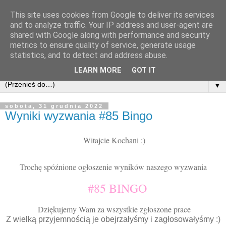
This site uses cookies from Google to deliver its services
and to analyze traffic. Your IP address and user-agent are
shared with Google along with performance and security
metrics to ensure quality of service, generate usage
statistics, and to detect and address abuse.
LEARN MORE
GOT IT
▼
sobota, 31 grudnia 2022
Wyniki wyzwania #85 Bingo
Witajcie Kochani :)
Trochę spóźnione ogłoszenie wyników naszego wyzwania
#85 BINGO
Dziękujemy Wam za wszystkie zgłoszone prace
Z wielką przyjemnością je obejrzałyśmy i zagłosowałyśmy :)