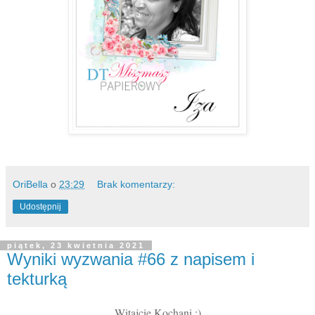
OriBella
o
23:29
Brak komentarzy:
Udostępnij
piątek, 23 kwietnia 2021
Wyniki wyzwania #66 z napisem i
tekturką
W
itajcie Kochani :)