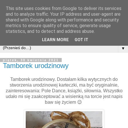
This site uses cookies from Google to deliver its services
and to analyze traffic. Your IP address and user-agent are
shared with Google along with performance and security
metrics to ensure quality of service, generate usage
statistics, and to detect and address abuse.
LEARN MORE
GOT IT
▼
piątek, 30 kwietnia 2021
Tamborek urodzinowy
Tamborek urodzinowy. Dostałam kilka wytycznych do
stworzenia urodzinowej karteczki, ma być oryginalnie,
zainteresowania: Pole Dance, książki, siłownia. Wszystko
udało mi się zaakceptować a wisienką na torcie jest napis
baw się życiem 😉