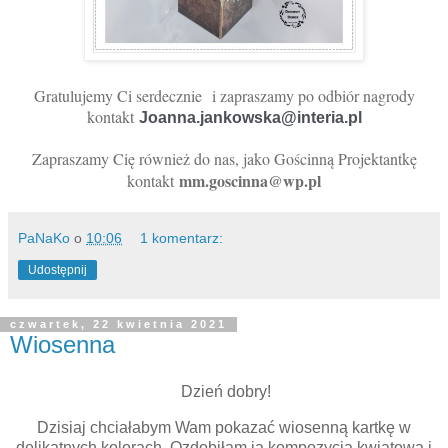
Gratulujemy Ci serdecznie
i zapraszamy po odbiór nagrody
kontakt
Joanna.jankowska@interia.pl 
Zapraszamy Cię również do nas, jako Gościnną Projektantkę
mm.goscinna@wp.pl
kontakt
PaNaKo
o
10:06
1 komentarz:
Udostępnij
czwartek, 22 kwietnia 2021
Wiosenna
Dzień dobry!
Dzisiaj chciałabym Wam pokazać wiosenną kartkę w
delikatnych kolorach. Ozdobiłam ją kompozycją kwiatową i