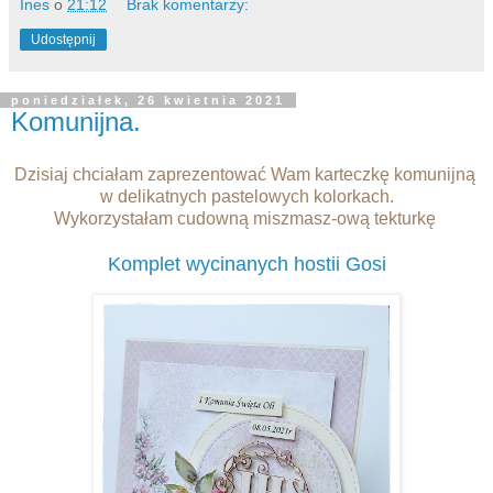
Ines
o
21:12
Brak komentarzy:
Udostępnij
poniedziałek, 26 kwietnia 2021
Komunijna.
Dzisiaj chciałam zaprezentować Wam karteczkę komunijną
w delikatnych pastelowych kolorkach.
Wykorzystałam cudowną miszmasz-ową tekturkę
Komplet wycinanych hostii Gosi