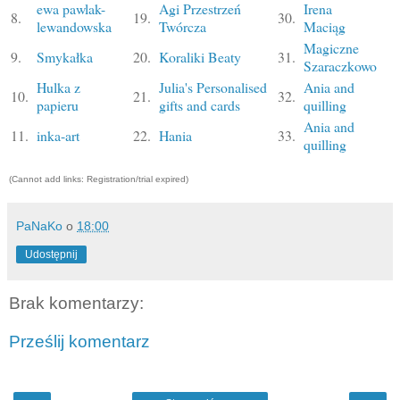
ewa pawlak-
Agi Przestrzeń
Irena
8.
19.
30.
lewandowska
Twórcza
Maciąg
Magiczne
9.
Smykałka
20.
Koraliki Beaty
31.
Szaraczkowo
Hulka z
Julia's Personalised
Ania and
10.
21.
32.
papieru
gifts and cards
quilling
Ania and
11.
inka-art
22.
Hania
33.
quilling
(Cannot add links: Registration/trial expired)
PaNaKo
o
18:00
Udostępnij
Brak komentarzy:
Prześlij komentarz