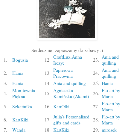
Serdecznie
zapraszamy do zabawy :)
CraftLux.Anna
Ania and
1.
Bogusia
12.
23.
Irczyc
quilling
Papierowa
Ania and
2.
Hania
13.
24.
Pracownia
quilling
3.
Hania
14.
Ania and quilling
25.
Hania
Mon-townia
Agnieszka
Flo-art by
4.
15.
26.
Piękna
Kamińska (Akami)
Marta
Flo-art by
5.
Szkattułka
16.
KartOlki
27.
Marta
Julia's Personalised
Flo-art by
6.
KartKiki
17.
28.
gifts and cards
Marta
7.
Wanda
18.
KartKiki
29.
mirosek