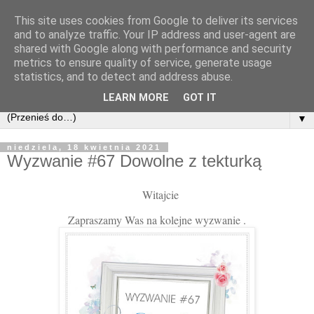
This site uses cookies from Google to deliver its services
and to analyze traffic. Your IP address and user-agent are
shared with Google along with performance and security
metrics to ensure quality of service, generate usage
statistics, and to detect and address abuse.
LEARN MORE
GOT IT
▼
niedziela, 18 kwietnia 2021
Wyzwanie #67 Dowolne z tekturką
Witajcie
Zapraszamy Was na kolejne wyzwanie .