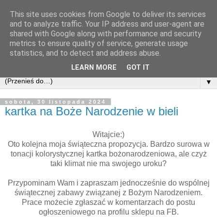
This site uses cookies from Google to deliver its services
and to analyze traffic. Your IP address and user-agent are
shared with Google along with performance and security
metrics to ensure quality of service, generate usage
statistics, and to detect and address abuse.
LEARN MORE
GOT IT
▼
sobota, 30 listopada 2024
kartka na Boże Narodzenie w bieli
Witajcie:)
Oto kolejna moja świąteczna propozycja. Bardzo surowa w
tonacji kolorystycznej kartka bożonarodzeniowa, ale czyż
taki klimat nie ma swojego uroku?
Przypominam Wam i zapraszam jednocześnie do wspólnej
świątecznej zabawy związanej z Bożym Narodzeniem.
Prace możecie zgłaszać w komentarzach do postu
ogłoszeniowego na profilu sklepu na FB.