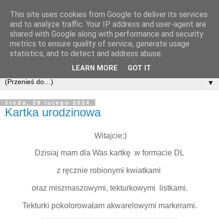
This site uses cookies from Google to deliver its services
and to analyze traffic. Your IP address and user-agent are
shared with Google along with performance and security
metrics to ensure quality of service, generate usage
statistics, and to detect and address abuse.
LEARN MORE
GOT IT
▼
środa, 28 lutego 2024
Kartka urodzinowa
Witajcie:)
Dzisiaj mam dla Was kartkę w formacie DL
z ręcznie robionymi kwiatkami
oraz miszmaszowymi, tekturkowymi listkami.
Tekturki pokolorowałam akwarelowymi markerami.