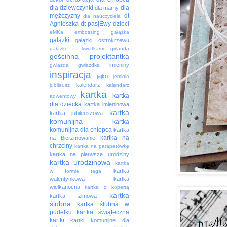
dla dziewczynki
dla
dla mamy
mężczyzny
dt
dla nauczyciela
Agnieszka
dt pasjEwy
dzieci
eMKa
embossing
gałązka
gałązki
gałązki ostrokrzewu
gałązki z kwiatkami
girlanda
gościnna projektantka
imieniny
gwiazda
gwiazdka
inspiracja
jajko
jemioła
kalendarz
jubileusz
kalendarz
kartka
kartka
adwentowy
dla dziecka
kartka imieninowa
kartka
kartka jubileuszowa
komunijna
kartka
komunijna dla chłopca
kartka
kartka na
na Bierzmowanie
chrzciny
kartka na parapetówkę
kartka na pierwsze urodziny
kartka urodzinowa
kartka
kartka
w formie taga
walentynkowa
kartka
wielkanocna
kartka z kopertą
kartka
kartka zimowa
ślubna
kartka ślubna w
pudełku
kartka świąteczna
kartki
kartki komunijne dla