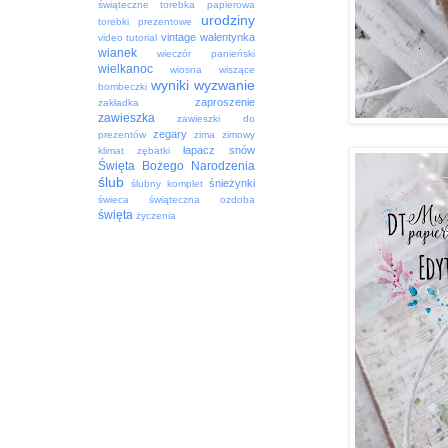
świąteczne
torebka papierowa
urodziny
torebki prezentowe
vintage
walentynka
video tutorial
wianek
wieczór panieński
wielkanoc
wiosna
wiszące
wyniki
wyzwanie
bombeczki
zaproszenie
zakładka
zawieszka
zawieszki do
zegary
prezentów
zima
zimowy
łapacz snów
klimat
zębatki
Święta Bożego Narodzenia
ślub
śnieżynki
ślubny komplet
świeca
świąteczna ozdoba
święta
życzenia