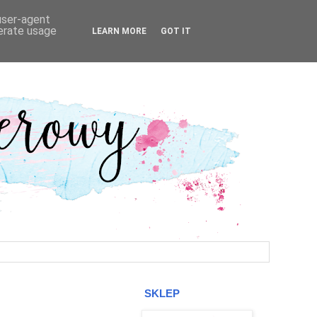
 user-agent
nerate usage
LEARN MORE
GOT IT
SKLEP