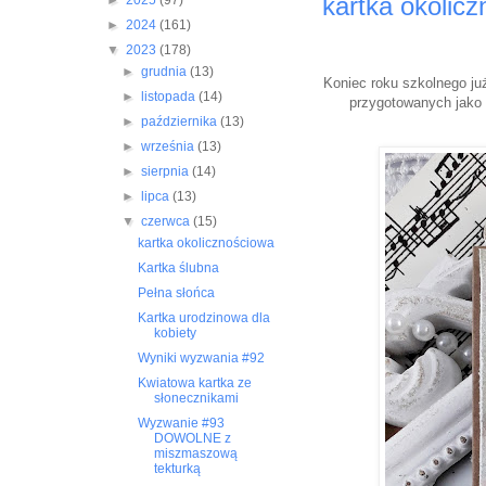
kartka okolic
►
2025
(97)
►
2024
(161)
▼
2023
(178)
►
grudnia
(13)
Koniec roku szkolnego ju
►
listopada
(14)
przygotowanych jako 
►
października
(13)
►
września
(13)
►
sierpnia
(14)
►
lipca
(13)
▼
czerwca
(15)
kartka okolicznościowa
Kartka ślubna
Pełna słońca
Kartka urodzinowa dla
kobiety
Wyniki wyzwania #92
Kwiatowa kartka ze
słonecznikami
Wyzwanie #93
DOWOLNE z
miszmaszową
tekturką