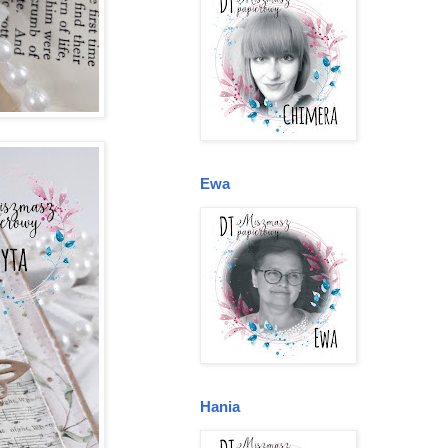
Ewa
Hania