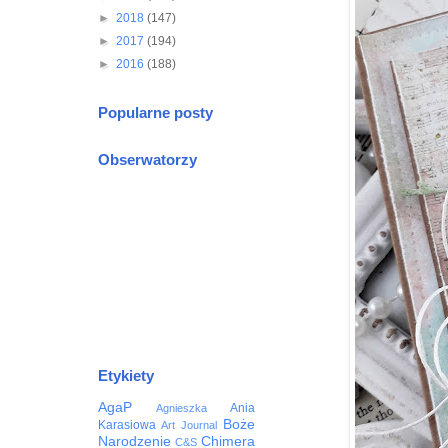
►
2018
(147)
►
2017
(194)
►
2016
(188)
Popularne posty
Obserwatorzy
Etykiety
AgaP
Ania
Agnieszka
Boże
Karasiowa
Art Journal
Narodzenie
Chimera
C&S