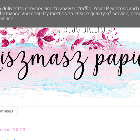
deliver its services and to analyze traffic. Your IP address and
formance and security metrics to ensure quality of service, ge
 abuse.
ów bloga
rwca 2023