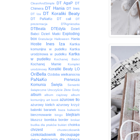
DT AgaP
DT
CleanAndSimple
DT Hania
Chimera
DT Ines
DT Koraliki Beaty
DT Iza
DT PaNaKo
DT call
DT
prezentacja
DTAgnieszka
DTBeata
DTEdyta
Dzień
Exploding
Babci
Dzień Matki
box
Hania
Gratulacje
Halloween
Ines
Iza
Hostie
Kartka
komunijna w pudełku
Kartka
Kartka
urodzinowa w pudełku
w pudełku
Kochanej Babci
Kochanej Mamie
Komplet
Koraliki Beaty
LO
urodzinowy
OriBella
Ozdoba wielkanocna
PaNaKo
Pierwsza
Komunia Święta
Serwetki
świąteczne
Uroczyście
Złote Gody
album
album ciążowy
album
ażurowe tło
komunijny
art book
ażurowy kielich
ażurowy krzyż
baloniki
baranek
baza
bałwanki
blejtram
bierzmowanie
bingo
bluszcz
bombka
border
brokat
choinka
budka dla ptaków
bukiet
chrzest
chusteczkownik
czekoladownik
decoupage
dekoracja
dla chłopca
dekor