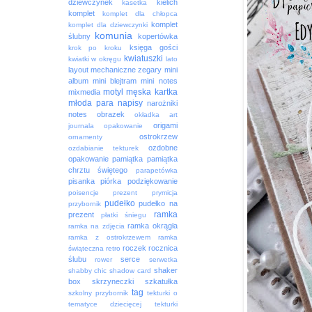
dziewczynek
kielich
kasetka
komplet
komplet dla chłopca
komplet
komplet dla dziewczynki
komunia
ślubny
kopertówka
księga gości
krok po kroku
kwiatuszki
kwiatki w okręgu
lato
layout
mechaniczne zegary
mini
album
mini blejtram
mini notes
motyl
męska kartka
mixmedia
młoda para
napisy
narożniki
notes
obrazek
okładka art
origami
journala
opakowanie
ostrokrzew
ornamenty
ozdobne
ozdabianie tekturek
opakowanie
pamiątka
pamiątka
chrztu świętego
parapetówka
pisanka
piórka
podziękowanie
poisencje
prezent
prymicja
pudełko
pudełko na
przybornik
ramka
prezent
płatki śniegu
ramka okrągła
ramka na zdjęcia
ramka z ostrokrzewem
ramka
roczek
rocznica
świąteczna
retro
ślubu
serce
rower
serwetka
shaker
shabby chic
shadow card
box
skrzyneczki
szkatułka
tag
szkolny przybornik
tekturki o
tematyce dziecięcej
tekturki