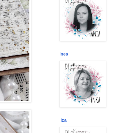
Ines
Iza