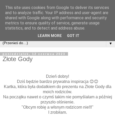
This site uses cookies from Google to deliver its services
and to analyze traffic. Your IP address and user-agent are
shared with Google along with performance and security
metrics to ensure quality of service, generate usage
statistics, and to detect and address abuse.
LEARN MORE
GOT IT
▼
poniedziałek, 12 czerwca 2023
Złote Gody
Dzień dobry!
Dziś będzie bardzo prywatna inspiracja 😊😊
Kartka, która była dodatkiem do prezentu na Złote Gody dla
moich rodziców.
Na początku nawet o czymś takim nie pomyślałam a później
przyszło olśnienie.
"Obcym robię a włsnym rodzicom nie!!!"
I zrobiłam.