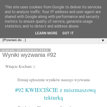
This site uses cookies from Google to deliver its services
and to analyze traffic. Your IP address and user-agent are
shared with Google along with performance and security
metrics to ensure quality of service, generate usage
statistics, and to detect and address abuse.
LEARN MORE
GOT IT
▼
piątek, 23 czerwca 2023
Wyniki wyzwania #92
Witajcie Kochani :)
Dzisiaj ogłoszenie wyników naszego wyzwania
#92 KWIECIŚCIE z miszmaszową
tekturką