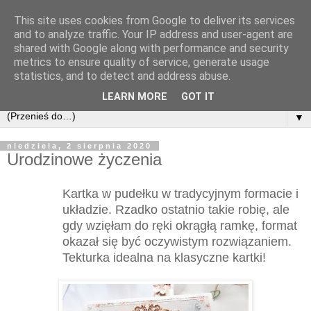
This site uses cookies from Google to deliver its services
and to analyze traffic. Your IP address and user-agent are
shared with Google along with performance and security
metrics to ensure quality of service, generate usage
statistics, and to detect and address abuse.
LEARN MORE
GOT IT
▼
niedziela, 2 sierpnia 2020
Urodzinowe życzenia
Kartka w pudełku w tradycyjnym formacie i
układzie. Rzadko ostatnio takie robię, ale
gdy wzięłam do ręki okrągłą ramkę, format
okazał się być oczywistym rozwiązaniem.
Tekturka idealna na klasyczne kartki!