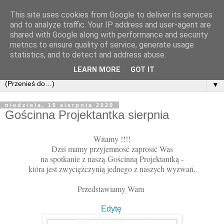
This site uses cookies from Google to deliver its services
and to analyze traffic. Your IP address and user-agent are
shared with Google along with performance and security
metrics to ensure quality of service, generate usage
statistics, and to detect and address abuse.
LEARN MORE
GOT IT
▼
niedziela, 16 sierpnia 2020
Gościnna Projektantka sierpnia
Witamy !!!!
Dziś mamy przyjemność zaprosić Was
na spotkanie z naszą
Gościnną Projektantką -
która jest zwyciężczynią jednego z naszych wyzwań.
Przedstawiamy Wam
Edytę