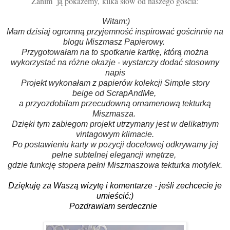
Zanim ją pokażemy,
k
ilka słów od naszego gościa:
Witam:)
Mam dzisiaj ogromną przyjemność inspirować gościnnie na
blogu Miszmasz Papierowy.
Przygotowałam na to spotkanie kartkę, którą można
wykorzystać na różne okazje - wystarczy dodać stosowny
napis
Projekt wykonałam z papierów kolekcji
Simple story
beige
od
ScrapAndMe
,
a przyozdobiłam przecudowną ornamenową tekturką
Miszmasza.
Dzięki tym zabiegom projekt utrzymany jest w delikatnym
vintagowym klimacie.
Po postawieniu karty w pozycji docelowej odkrywamy jej
pełne subtelnej elegancji wnętrze,
gdzie funkcję stopera pełni Miszmaszowa tekturka motylek.
Dziękuję za Waszą wizytę i komentarze - jeśli zechcecie je
umieścić:)
Pozdrawiam serdecznie