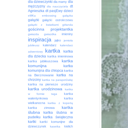
dla dziewczynki
dla
dla mamy
mężczyzny
dt
dla nauczyciela
Agnieszka
dt pasjEwy
dzieci
eMKa
embossing
gałązka
gałązki
gałązki ostrokrzewu
gałązki z kwiatkami
girlanda
gościnna projektantka
imieniny
gwiazda
gwiazdka
inspiracja
jajko
jemioła
kalendarz
jubileusz
kalendarz
kartka
kartka
adwentowy
dla dziecka
kartka imieninowa
kartka
kartka jubileuszowa
komunijna
kartka
komunijna dla chłopca
kartka
kartka na
na Bierzmowanie
chrzciny
kartka na parapetówkę
kartka na pierwsze urodziny
kartka urodzinowa
kartka
kartka
w formie taga
walentynkowa
kartka
wielkanocna
kartka z kopertą
kartka
kartka zimowa
ślubna
kartka ślubna w
pudełku
kartka świąteczna
kartki
kartki komunijne dla
dziewczynek
kielich
kasetka