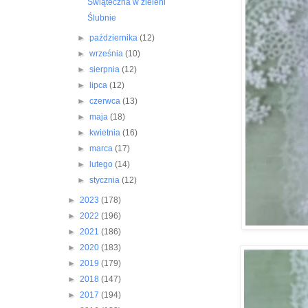
Świąteczna w zieleni
Ślubnie
►
października
(12)
►
września
(10)
►
sierpnia
(12)
►
lipca
(12)
►
czerwca
(13)
►
maja
(18)
►
kwietnia
(16)
►
marca
(17)
►
lutego
(14)
►
stycznia
(12)
►
2023
(178)
►
2022
(196)
►
2021
(186)
►
2020
(183)
►
2019
(179)
►
2018
(147)
►
2017
(194)