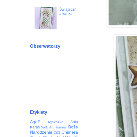
Świąteczn
a kartka
Obserwatorzy
Etykiety
AgaP
Ania
Agnieszka
Boże
Karasiowa
Art Journal
Narodzenie
Chimera
C&S