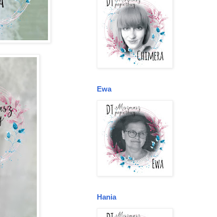
Ewa
Hania