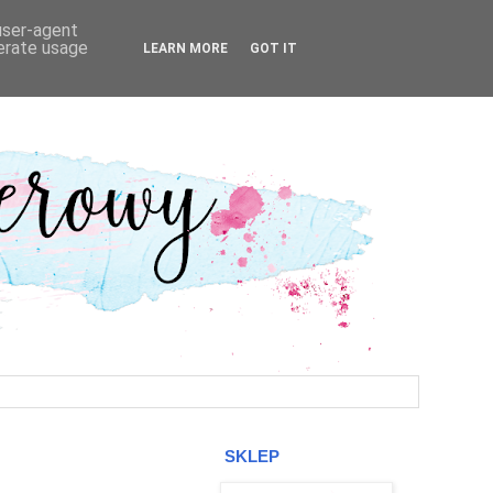
 user-agent
nerate usage
LEARN MORE
GOT IT
SKLEP