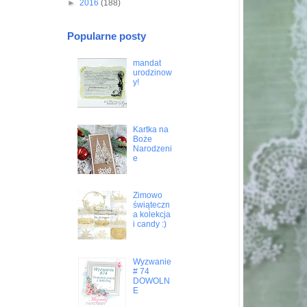
►
2016
(188)
Popularne posty
mandat
urodzinow
y!
Kartka na
Boże
Narodzeni
e
Zimowo
świąteczn
a kolekcja
i candy :)
Wyzwanie
# 74
DOWOLN
E