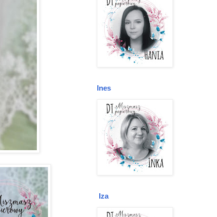
Ines
Iza