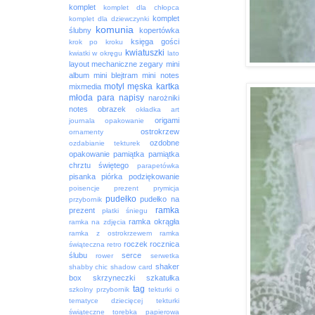
komplet
komplet dla chłopca
komplet
komplet dla dziewczynki
komunia
ślubny
kopertówka
księga gości
krok po kroku
kwiatuszki
kwiatki w okręgu
lato
layout
mechaniczne zegary
mini
album
mini blejtram
mini notes
motyl
męska kartka
mixmedia
młoda para
napisy
narożniki
notes
obrazek
okładka art
origami
journala
opakowanie
ostrokrzew
ornamenty
ozdobne
ozdabianie tekturek
opakowanie
pamiątka
pamiątka
chrztu świętego
parapetówka
pisanka
piórka
podziękowanie
poisencje
prezent
prymicja
pudełko
pudełko na
przybornik
ramka
prezent
płatki śniegu
ramka okrągła
ramka na zdjęcia
ramka z ostrokrzewem
ramka
roczek
rocznica
świąteczna
retro
ślubu
serce
rower
serwetka
shaker
shabby chic
shadow card
box
skrzyneczki
szkatułka
tag
szkolny przybornik
tekturki o
tematyce dziecięcej
tekturki
świąteczne
torebka papierowa