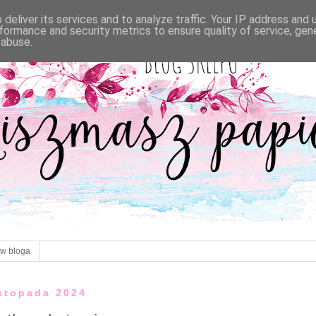
deliver its services and to analyze traffic. Your IP address and
formance and security metrics to ensure quality of service, ge
 abuse.
ów bloga
istopada 2024