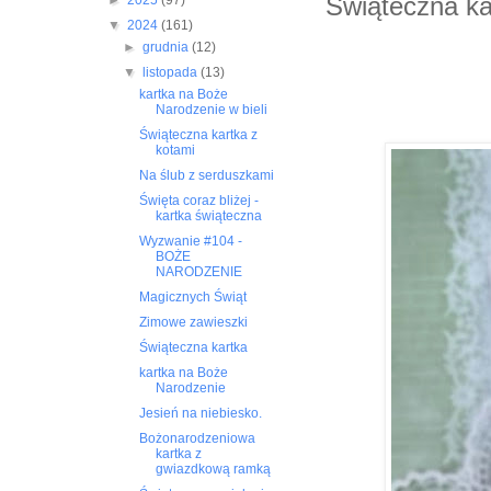
Świąteczna ka
►
2025
(97)
▼
2024
(161)
►
grudnia
(12)
▼
listopada
(13)
kartka na Boże
Narodzenie w bieli
Świąteczna kartka z
kotami
Na ślub z serduszkami
Święta coraz bliżej -
kartka świąteczna
Wyzwanie #104 -
BOŻE
NARODZENIE
Magicznych Świąt
Zimowe zawieszki
Świąteczna kartka
kartka na Boże
Narodzenie
Jesień na niebiesko.
Bożonarodzeniowa
kartka z
gwiazdkową ramką