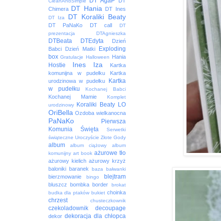
DT AgaP
DT
CleanAndSimple
DT Hania
Chimera
DT Ines
DT Koraliki Beaty
DT Iza
DT PaNaKo
DT call
DT
prezentacja
DTAgnieszka
DTBeata
DTEdyta
Dzień
Exploding
Babci
Dzień Matki
box
Hania
Gratulacje
Halloween
Ines
Iza
Hostie
Kartka
komunijna w pudełku
Kartka
Kartka
urodzinowa w pudełku
w pudełku
Kochanej Babci
Kochanej Mamie
Komplet
Koraliki Beaty
LO
urodzinowy
OriBella
Ozdoba wielkanocna
PaNaKo
Pierwsza
Komunia Święta
Serwetki
świąteczne
Uroczyście
Złote Gody
album
album ciążowy
album
ażurowe tło
komunijny
art book
ażurowy kielich
ażurowy krzyż
baloniki
baranek
baza
bałwanki
blejtram
bierzmowanie
bingo
bluszcz
bombka
border
brokat
choinka
budka dla ptaków
bukiet
chrzest
chusteczkownik
czekoladownik
decoupage
dekoracja
dla chłopca
dekor