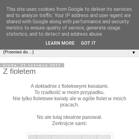
This site uses cookies from Google to deliver its services
and to analyze traffic. Your IP address and user-agent are
shared with Google along with performance and security
metrics to ensure quality of service, generate usage
statistics, and to detect and address abuse.
LEARN MORE
GOT IT
▼
środa, 21 czerwca 2017
Z fioletem
A dokładnie z fioletowymi kwiatami.
To rzadkość w moim przypadku.
Nie tylko fioletowe kwiaty ale w ogóle fiolet w moich
pracach.
No ale tutaj idealnie pasował.
Zerknijcie sami: