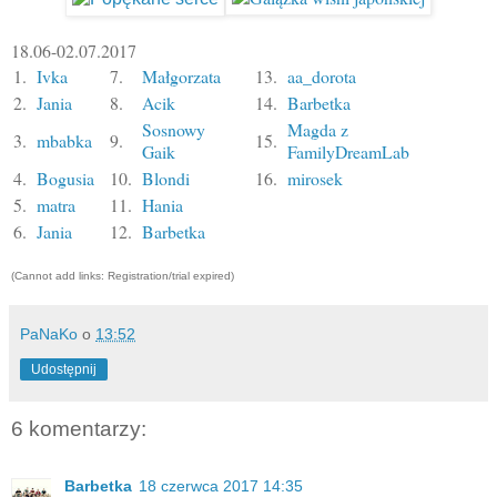
18.06-02.07.2017
1.
Ivka
7.
Małgorzata
13.
aa_dorota
2.
Jania
8.
Acik
14.
Barbetka
Sosnowy
Magda z
3.
mbabka
9.
15.
Gaik
FamilyDreamLab
4.
Bogusia
10.
Blondi
16.
mirosek
5.
matra
11.
Hania
6.
Jania
12.
Barbetka
(Cannot add links: Registration/trial expired)
PaNaKo
o
13:52
Udostępnij
6 komentarzy:
Barbetka
18 czerwca 2017 14:35