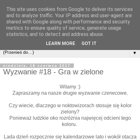
This site uses cookies from Google to deliver its services
and to analyze traffic. Your IP address and user-agent are
shared with Google along with performance and security
metrics to ensure quality of service, generate usage
statistics, and to detect and address abuse.
LEARN MORE
GOT IT
▼
niedziela, 18 czerwca 2017
Wyzwanie #18 - Gra w zielone
Witamy :)
Zapraszamy na nasze drugie wyzwanie czerwcowe.
Czy wiecie, dlaczego w noktowizorach stosuje się kolor
zielony?
Ponieważ ludzkie oko rozróżnia najwięcej odcieni tego
koloru.
Lada dzień rozpocznie się kalendarzowe lato i wokół otacza