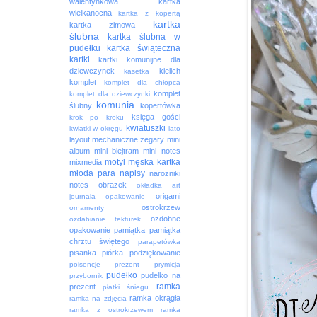
walentynkowa
kartka
wielkanocna
kartka z kopertą
kartka
kartka zimowa
ślubna
kartka ślubna w
pudełku
kartka świąteczna
kartki
kartki komunijne dla
dziewczynek
kielich
kasetka
komplet
komplet dla chłopca
komplet
komplet dla dziewczynki
komunia
ślubny
kopertówka
księga gości
krok po kroku
kwiatuszki
kwiatki w okręgu
lato
layout
mechaniczne zegary
mini
album
mini blejtram
mini notes
motyl
męska kartka
mixmedia
młoda para
napisy
narożniki
notes
obrazek
okładka art
origami
journala
opakowanie
ostrokrzew
ornamenty
ozdobne
ozdabianie tekturek
opakowanie
pamiątka
pamiątka
chrztu świętego
parapetówka
pisanka
piórka
podziękowanie
poisencje
prezent
prymicja
pudełko
pudełko na
przybornik
ramka
prezent
płatki śniegu
ramka okrągła
ramka na zdjęcia
ramka z ostrokrzewem
ramka