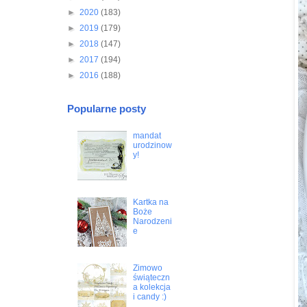
►
2020
(183)
►
2019
(179)
►
2018
(147)
►
2017
(194)
►
2016
(188)
Popularne posty
mandat
urodzinow
y!
Kartka na
Boże
Narodzeni
e
Zimowo
świąteczn
a kolekcja
i candy :)