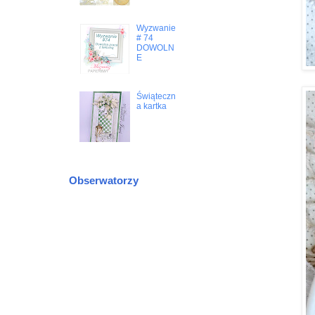
Wyzwanie
# 74
DOWOLN
E
Świąteczn
a kartka
Obserwatorzy