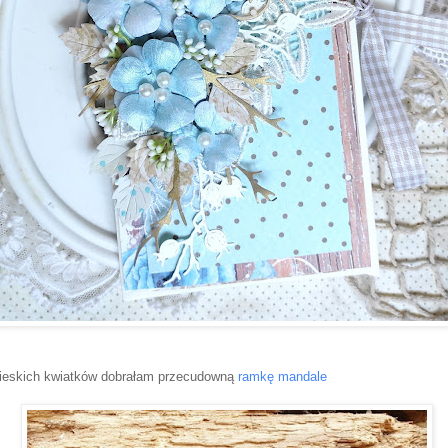
bieskich kwiatków dobrałam przecudowną
ramkę mandale