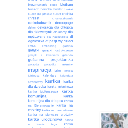
baloniki
baranek
baza
bałwanki
blejtram
bierzmowanie
bingo
bluszcz
bombka
border
brokat
choinka
budka dla ptaków
bukiet
chrzest
chusteczkownik
czekoladownik
decoupage
dekoracja
dla chłopca
dekor
dla dziewczynki
dla
dla mamy
mężczyzny
dt
dla nauczyciela
Agnieszka
dt pasjEwy
dzieci
eMKa
embossing
gałązka
gałązki
gałązki ostrokrzewu
gałązki z kwiatkami
girlanda
gościnna projektantka
imieniny
gwiazda
gwiazdka
inspiracja
jajko
jemioła
kalendarz
jubileusz
kalendarz
kartka
kartka
adwentowy
dla dziecka
kartka imieninowa
kartka
kartka jubileuszowa
komunijna
kartka
komunijna dla chłopca
kartka
kartka na
na Bierzmowanie
chrzciny
kartka na parapetówkę
kartka na pierwsze urodziny
kartka urodzinowa
kartka
kartka
w formie taga