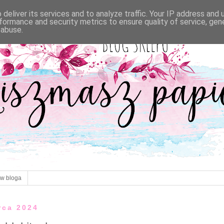
deliver its services and to analyze traffic. Your IP address and
formance and security metrics to ensure quality of service, ge
 abuse.
ów bloga
rca 2024