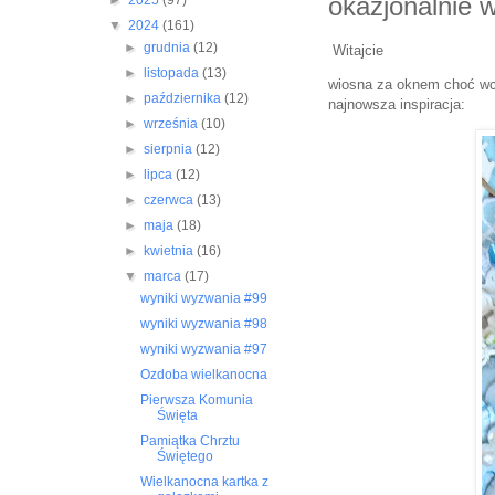
okazjonalnie w
►
2025
(97)
▼
2024
(161)
►
grudnia
(12)
Witajcie
►
listopada
(13)
wiosna za oknem choć wcze
►
października
(12)
najnowsza inspiracja:
►
września
(10)
►
sierpnia
(12)
►
lipca
(12)
►
czerwca
(13)
►
maja
(18)
►
kwietnia
(16)
▼
marca
(17)
wyniki wyzwania #99
wyniki wyzwania #98
wyniki wyzwania #97
Ozdoba wielkanocna
Pierwsza Komunia
Święta
Pamiątka Chrztu
Świętego
Wielkanocna kartka z