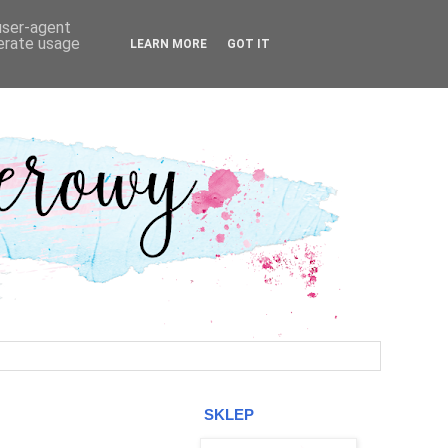
 user-agent
nerate usage
LEARN MORE
GOT IT
SKLEP