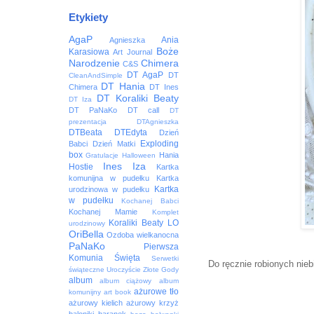
Etykiety
AgaP
Ania
Agnieszka
Boże
Karasiowa
Art Journal
Narodzenie
Chimera
C&S
DT AgaP
DT
CleanAndSimple
DT Hania
Chimera
DT Ines
DT Koraliki Beaty
DT Iza
DT PaNaKo
DT call
DT
prezentacja
DTAgnieszka
DTBeata
DTEdyta
Dzień
Exploding
Babci
Dzień Matki
box
Hania
Gratulacje
Halloween
Ines
Iza
Hostie
Kartka
komunijna w pudełku
Kartka
Kartka
urodzinowa w pudełku
w pudełku
Kochanej Babci
Kochanej Mamie
Komplet
Koraliki Beaty
LO
urodzinowy
OriBella
Ozdoba wielkanocna
PaNaKo
Pierwsza
Komunia Święta
Serwetki
Do ręcznie robionych nie
świąteczne
Uroczyście
Złote Gody
album
album ciążowy
album
ażurowe tło
komunijny
art book
ażurowy kielich
ażurowy krzyż