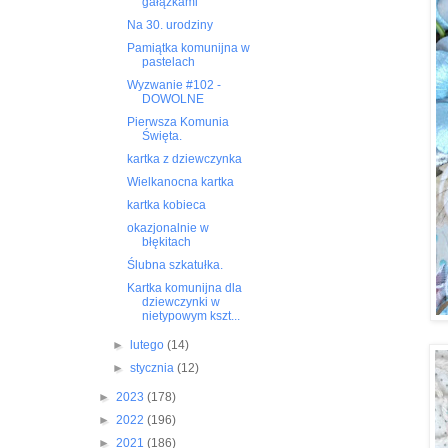
gałązkami
Na 30. urodziny
Pamiątka komunijna w
pastelach
Wyzwanie #102 -
DOWOLNE
Pierwsza Komunia
Święta.
kartka z dziewczynka
Wielkanocna kartka
kartka kobieca
okazjonalnie w
błękitach
Ślubna szkatułka.
Kartka komunijna dla
dziewczynki w
nietypowym kszt...
►
lutego
(14)
►
stycznia
(12)
►
2023
(178)
►
2022
(196)
►
2021
(186)