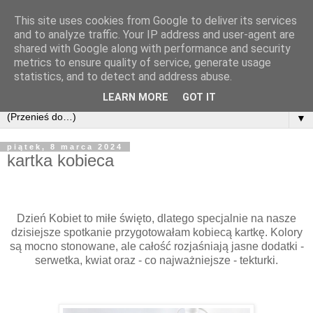
This site uses cookies from Google to deliver its services
and to analyze traffic. Your IP address and user-agent are
shared with Google along with performance and security
metrics to ensure quality of service, generate usage
statistics, and to detect and address abuse.
LEARN MORE
GOT IT
▼
piątek, 8 marca 2024
kartka kobieca
Dzień Kobiet to miłe święto, dlatego specjalnie na nasze
dzisiejsze spotkanie przygotowałam kobiecą kartkę. Kolory
są mocno stonowane, ale całość rozjaśniają jasne dodatki -
serwetka, kwiat oraz - co najważniejsze - tekturki.