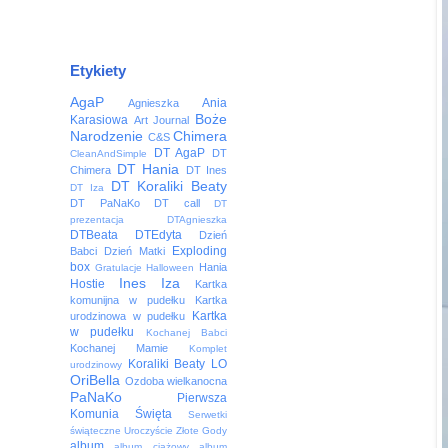
Etykiety
AgaP
Ania
Agnieszka
Boże
Karasiowa
Art Journal
Narodzenie
Chimera
C&S
DT AgaP
DT
CleanAndSimple
DT Hania
Chimera
DT Ines
DT Koraliki Beaty
DT Iza
DT PaNaKo
DT call
DT
prezentacja
DTAgnieszka
DTBeata
DTEdyta
Dzień
Exploding
Babci
Dzień Matki
box
Hania
Gratulacje
Halloween
Ines
Iza
Hostie
Kartka
komunijna w pudełku
Kartka
Kartka
urodzinowa w pudełku
w pudełku
Kochanej Babci
Kochanej Mamie
Komplet
Koraliki Beaty
LO
urodzinowy
OriBella
Ozdoba wielkanocna
PaNaKo
Pierwsza
Komunia Święta
Serwetki
świąteczne
Uroczyście
Złote Gody
album
album ciążowy
album