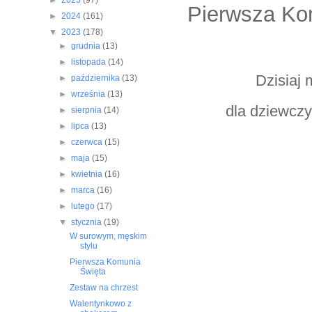
►
2025
(97)
Pierwsza Ko
►
2024
(161)
▼
2023
(178)
►
grudnia
(13)
►
listopada
(14)
Dzisiaj
►
października
(13)
►
września
(13)
dla dziewczy
►
sierpnia
(14)
►
lipca
(13)
►
czerwca
(15)
►
maja
(15)
►
kwietnia
(16)
►
marca
(16)
►
lutego
(17)
▼
stycznia
(19)
W surowym, męskim
stylu
Pierwsza Komunia
Święta
Zestaw na chrzest
Walentynkowo z