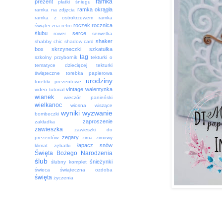
ramka
prezent
płatki śniegu
ramka okrągła
ramka na zdjęcia
ramka z ostrokrzewem
ramka
roczek
rocznica
świąteczna
retro
ślubu
serce
rower
serwetka
shaker
shabby chic
shadow card
box
skrzyneczki
szkatułka
tag
szkolny przybornik
tekturki o
tematyce dziecięcej
tekturki
świąteczne
torebka papierowa
urodziny
torebki prezentowe
vintage
walentynka
video tutorial
wianek
wieczór panieński
wielkanoc
wiosna
wiszące
wyniki
wyzwanie
bombeczki
zaproszenie
zakładka
zawieszka
zawieszki do
zegary
prezentów
zima
zimowy
łapacz snów
klimat
zębatki
Święta Bożego Narodzenia
ślub
śnieżynki
ślubny komplet
świeca
świąteczna ozdoba
święta
życzenia