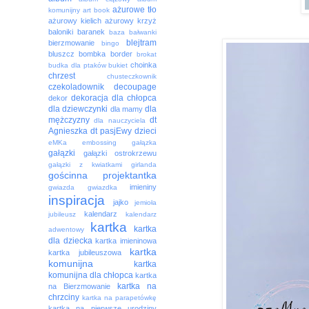
ażurowe tło
komunijny
art book
ażurowy kielich
ażurowy krzyż
baloniki
baranek
baza
bałwanki
blejtram
bierzmowanie
bingo
bluszcz
bombka
border
brokat
choinka
budka dla ptaków
bukiet
chrzest
chusteczkownik
czekoladownik
decoupage
dekoracja
dla chłopca
dekor
dla dziewczynki
dla
dla mamy
mężczyzny
dt
dla nauczyciela
Agnieszka
dt pasjEwy
dzieci
eMKa
embossing
gałązka
gałązki
gałązki ostrokrzewu
gałązki z kwiatkami
girlanda
gościnna projektantka
imieniny
gwiazda
gwiazdka
inspiracja
jajko
jemioła
kalendarz
jubileusz
kalendarz
kartka
kartka
adwentowy
dla dziecka
kartka imieninowa
kartka
kartka jubileuszowa
komunijna
kartka
komunijna dla chłopca
kartka
kartka na
na Bierzmowanie
chrzciny
kartka na parapetówkę
kartka na pierwsze urodziny