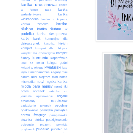
kartka urodzinowa
kartka
kartka
w formie taga
walentynkowa
kartka
wielkanocna
kartka z kopertą
kartka
kartka zimowa
ślubna
kartka ślubna w
pudełku
kartka świąteczna
kartki
kartki komunijne dla
dziewczynek
kielich
kasetka
komplet
komplet dla chłopca
komplet
komplet dla dziewczynki
komunia
ślubny
kopertówka
księga gości
krok po kroku
kwiatuszki
kwiatki w okręgu
lato
layout
mechaniczne zegary
mini
album
mini blejtram
mini notes
motyl
męska kartka
mixmedia
młoda para
napisy
narożniki
notes
obrazek
okładka art
origami
journala
opakowanie
ostrokrzew
ornamenty
ozdobne
ozdabianie tekturek
opakowanie
pamiątka
pamiątka
chrztu świętego
parapetówka
pisanka
piórka
podziękowanie
poisencje
prezent
prymicja
pudełko
pudełko na
przybornik