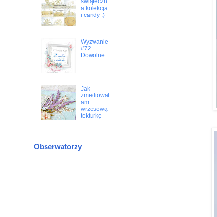
świąteczn
a kolekcja
i candy :)
Wyzwanie
#72
Dowolne
Jak
zmediował
am
wrzosową
tekturkę
Obserwatorzy