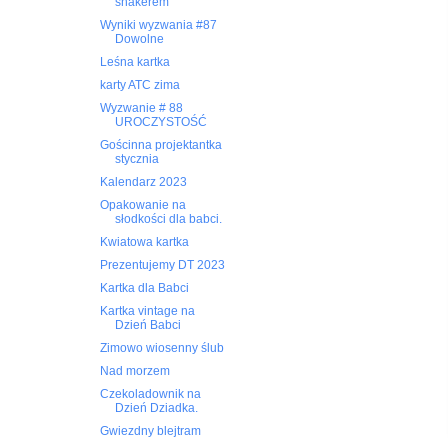
shakerem
Wyniki wyzwania #87
Dowolne
Leśna kartka
karty ATC zima
Wyzwanie # 88
UROCZYSTOŚĆ
Gościnna projektantka
stycznia
Kalendarz 2023
Opakowanie na
słodkości dla babci.
Kwiatowa kartka
Prezentujemy DT 2023
Kartka dla Babci
Kartka vintage na
Dzień Babci
Zimowo wiosenny ślub
Nad morzem
Czekoladownik na
Dzień Dziadka.
Gwiezdny blejtram