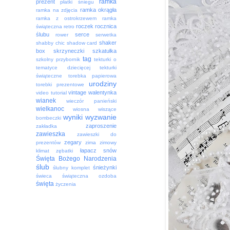
ramka
prezent
płatki śniegu
ramka okrągła
ramka na zdjęcia
ramka z ostrokrzewem
ramka
roczek
rocznica
świąteczna
retro
ślubu
serce
rower
serwetka
shaker
shabby chic
shadow card
box
skrzyneczki
szkatułka
tag
szkolny przybornik
tekturki o
tematyce dziecięcej
tekturki
świąteczne
torebka papierowa
urodziny
torebki prezentowe
vintage
walentynka
video tutorial
wianek
wieczór panieński
wielkanoc
wiosna
wiszące
wyniki
wyzwanie
bombeczki
zaproszenie
zakładka
zawieszka
zawieszki do
zegary
prezentów
zima
zimowy
łapacz snów
klimat
zębatki
Święta Bożego Narodzenia
ślub
śnieżynki
ślubny komplet
świeca
świąteczna ozdoba
święta
życzenia