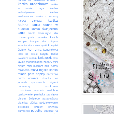
kartka urodzinowa
kartka
kartka
w formie taga
walentynkowa
kartka
wielkanocna
kartka z kopertą
kartka
kartka zimowa
ślubna
kartka ślubna w
pudełku
kartka świąteczna
kartki
kartki komunijne dla
dziewczynek
kielich
kasetka
komplet
komplet dla chłopca
komplet
komplet dla dziewczynki
komunia
ślubny
kopertówka
księga gości
krok po kroku
kwiatuszki
kwiatki w okręgu
lato
layout
mechaniczne zegary
mini
album
mini blejtram
mini notes
motyl
męska kartka
mixmedia
młoda para
napisy
narożniki
notes
obrazek
okładka art
origami
journala
opakowanie
ostrokrzew
ornamenty
ozdobne
ozdabianie tekturek
opakowanie
pamiątka
pamiątka
chrztu świętego
parapetówka
pisanka
piórka
podziękowanie
poisencje
prezent
prymicja
pudełko
pudełko na
przybornik