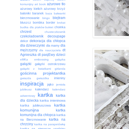
ażurowe tło
komunijny
art book
ażurowy kielich
ażurowy krzyż
baloniki
baranek
baza
bałwanki
blejtram
bierzmowanie
bingo
bluszcz
bombka
border
brokat
choinka
budka dla ptaków
bukiet
chrzest
chusteczkownik
czekoladownik
decoupage
dekoracja
dla chłopca
dekor
dla dziewczynki
dla
dla mamy
mężczyzny
dt
dla nauczyciela
Agnieszka
dt pasjEwy
dzieci
eMKa
embossing
gałązka
gałązki
gałązki ostrokrzewu
gałązki z kwiatkami
girlanda
gościnna projektantka
imieniny
gwiazda
gwiazdka
inspiracja
jajko
jemioła
kalendarz
jubileusz
kalendarz
kartka
kartka
adwentowy
dla dziecka
kartka imieninowa
kartka
kartka jubileuszowa
komunijna
kartka
komunijna dla chłopca
kartka
kartka na
na Bierzmowanie
chrzciny
kartka na parapetówkę
kartka na pierwsze urodziny