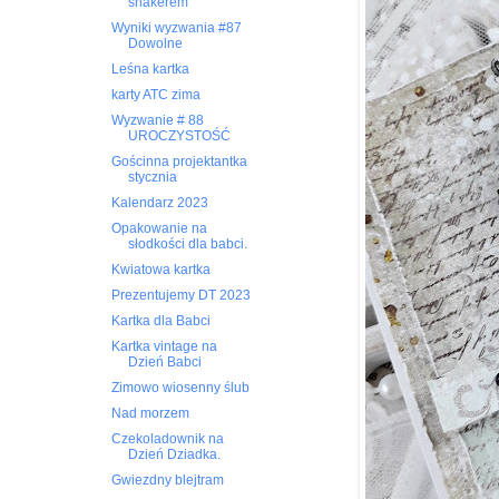
shakerem
Wyniki wyzwania #87
Dowolne
Leśna kartka
karty ATC zima
Wyzwanie # 88
UROCZYSTOŚĆ
Gościnna projektantka
stycznia
Kalendarz 2023
Opakowanie na
słodkości dla babci.
Kwiatowa kartka
Prezentujemy DT 2023
Kartka dla Babci
Kartka vintage na
Dzień Babci
Zimowo wiosenny ślub
Nad morzem
Czekoladownik na
Dzień Dziadka.
Gwiezdny blejtram