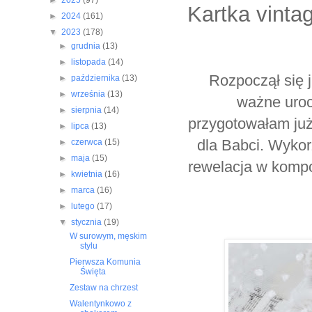
►
2025
(97)
Kartka vinta
►
2024
(161)
▼
2023
(178)
►
grudnia
(13)
►
listopada
(14)
Rozpoczął się 
►
października
(13)
►
września
(13)
ważne uroc
►
sierpnia
(14)
przygotowałam już 
►
lipca
(13)
dla Babci. Wykor
►
czerwca
(15)
►
maja
(15)
rewelacja w kompo
►
kwietnia
(16)
►
marca
(16)
►
lutego
(17)
▼
stycznia
(19)
W surowym, męskim
stylu
Pierwsza Komunia
Święta
Zestaw na chrzest
Walentynkowo z