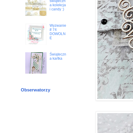
świąteczn
a kolekcja
i candy :)
Wyzwanie
# 74
DOWOLN
E
Świąteczn
a kartka
Obserwatorzy