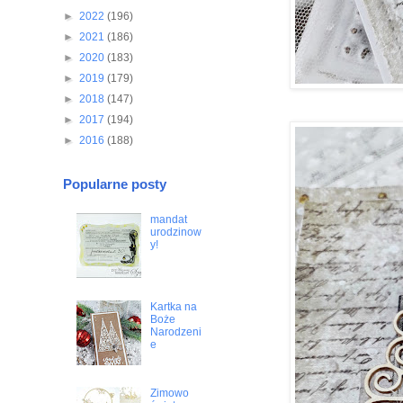
►
2022
(196)
►
2021
(186)
►
2020
(183)
►
2019
(179)
►
2018
(147)
►
2017
(194)
►
2016
(188)
Popularne posty
mandat
urodzinow
y!
Kartka na
Boże
Narodzeni
e
Zimowo