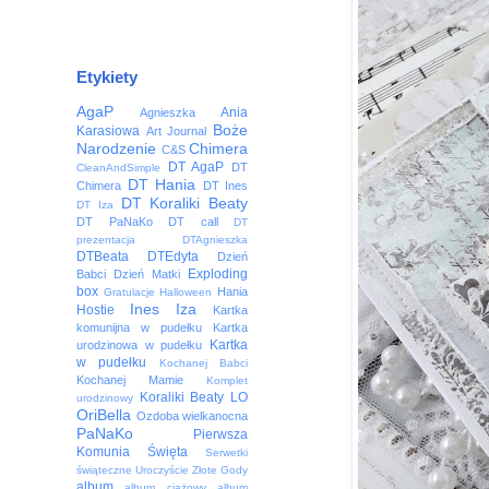
Etykiety
AgaP
Ania
Agnieszka
Boże
Karasiowa
Art Journal
Narodzenie
Chimera
C&S
DT AgaP
DT
CleanAndSimple
DT Hania
Chimera
DT Ines
DT Koraliki Beaty
DT Iza
DT PaNaKo
DT call
DT
prezentacja
DTAgnieszka
DTBeata
DTEdyta
Dzień
Exploding
Babci
Dzień Matki
box
Hania
Gratulacje
Halloween
Ines
Iza
Hostie
Kartka
komunijna w pudełku
Kartka
Kartka
urodzinowa w pudełku
w pudełku
Kochanej Babci
Kochanej Mamie
Komplet
Koraliki Beaty
LO
urodzinowy
OriBella
Ozdoba wielkanocna
PaNaKo
Pierwsza
Komunia Święta
Serwetki
świąteczne
Uroczyście
Złote Gody
album
album ciążowy
album