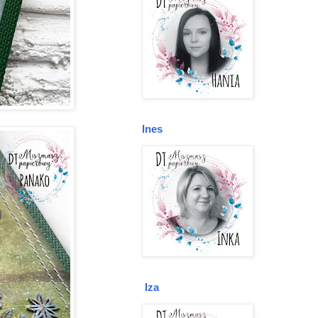
Ines
Iza