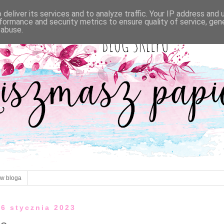
deliver its services and to analyze traffic. Your IP address and
formance and security metrics to ensure quality of service, ge
 abuse.
ów bloga
16 stycznia 2023