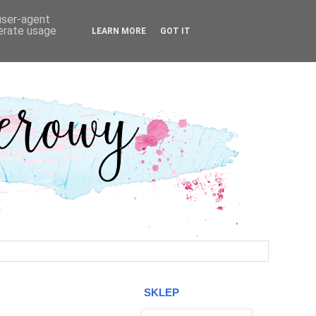
 user-agent
nerate usage
LEARN MORE
GOT IT
SKLEP