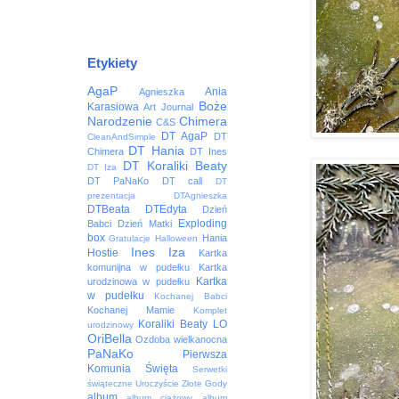
Etykiety
AgaP
Ania
Agnieszka
Boże
Karasiowa
Art Journal
Narodzenie
Chimera
C&S
DT AgaP
DT
CleanAndSimple
DT Hania
Chimera
DT Ines
DT Koraliki Beaty
DT Iza
DT PaNaKo
DT call
DT
prezentacja
DTAgnieszka
DTBeata
DTEdyta
Dzień
Exploding
Babci
Dzień Matki
box
Hania
Gratulacje
Halloween
Ines
Iza
Hostie
Kartka
komunijna w pudełku
Kartka
Kartka
urodzinowa w pudełku
w pudełku
Kochanej Babci
Kochanej Mamie
Komplet
Koraliki Beaty
LO
urodzinowy
OriBella
Ozdoba wielkanocna
PaNaKo
Pierwsza
Komunia Święta
Serwetki
świąteczne
Uroczyście
Złote Gody
album
album ciążowy
album