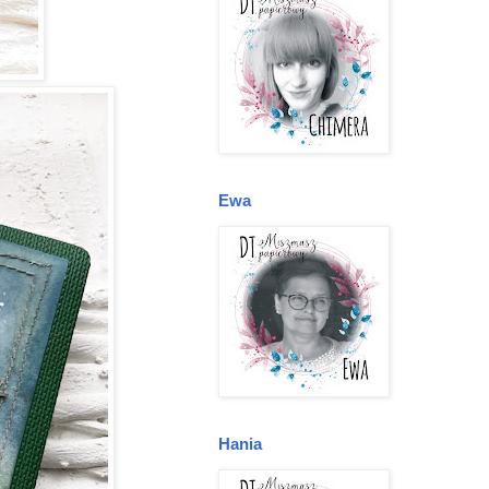
Ewa
Hania