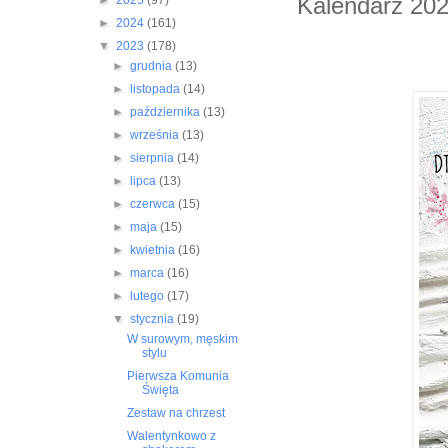
Kalendarz 20
►
2025
(97)
►
2024
(161)
▼
2023
(178)
►
grudnia
(13)
►
listopada
(14)
►
października
(13)
►
września
(13)
►
sierpnia
(14)
►
lipca
(13)
►
czerwca
(15)
►
maja
(15)
►
kwietnia
(16)
►
marca
(16)
►
lutego
(17)
▼
stycznia
(19)
W surowym, męskim
stylu
Pierwsza Komunia
Święta
Zestaw na chrzest
Walentynkowo z