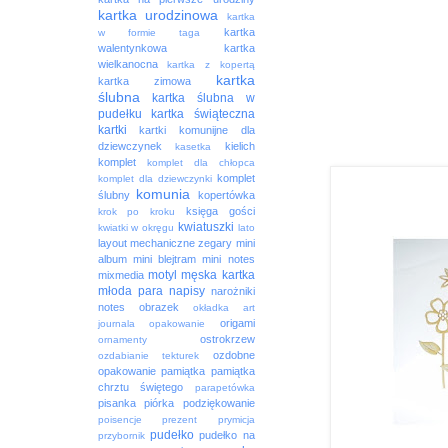
kartka urodzinowa
kartka
kartka
w formie taga
walentynkowa
kartka
wielkanocna
kartka z kopertą
kartka
kartka zimowa
ślubna
kartka ślubna w
pudełku
kartka świąteczna
kartki
kartki komunijne dla
dziewczynek
kielich
kasetka
komplet
komplet dla chłopca
komplet
komplet dla dziewczynki
komunia
ślubny
kopertówka
księga gości
krok po kroku
kwiatuszki
kwiatki w okręgu
lato
layout
mechaniczne zegary
mini
album
mini blejtram
mini notes
motyl
męska kartka
mixmedia
młoda para
napisy
narożniki
notes
obrazek
okładka art
origami
journala
opakowanie
ostrokrzew
ornamenty
ozdobne
ozdabianie tekturek
opakowanie
pamiątka
pamiątka
chrztu świętego
parapetówka
pisanka
piórka
podziękowanie
poisencje
prezent
prymicja
pudełko
pudełko na
przybornik