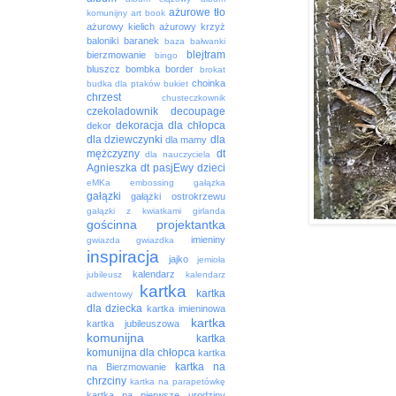
ażurowe tło
komunijny
art book
ażurowy kielich
ażurowy krzyż
baloniki
baranek
baza
bałwanki
blejtram
bierzmowanie
bingo
bluszcz
bombka
border
brokat
choinka
budka dla ptaków
bukiet
chrzest
chusteczkownik
czekoladownik
decoupage
dekoracja
dla chłopca
dekor
dla dziewczynki
dla
dla mamy
mężczyzny
dt
dla nauczyciela
Agnieszka
dt pasjEwy
dzieci
eMKa
embossing
gałązka
gałązki
gałązki ostrokrzewu
gałązki z kwiatkami
girlanda
gościnna projektantka
imieniny
gwiazda
gwiazdka
inspiracja
jajko
jemioła
kalendarz
jubileusz
kalendarz
kartka
kartka
adwentowy
dla dziecka
kartka imieninowa
kartka
kartka jubileuszowa
komunijna
kartka
komunijna dla chłopca
kartka
kartka na
na Bierzmowanie
chrzciny
kartka na parapetówkę
kartka na pierwsze urodziny