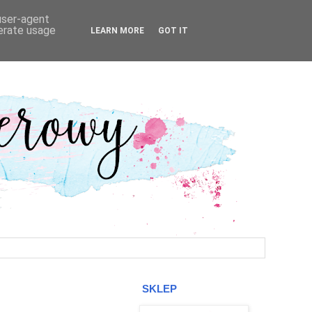
 user-agent
nerate usage
LEARN MORE
GOT IT
SKLEP