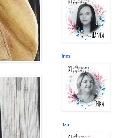
Ines
Iza