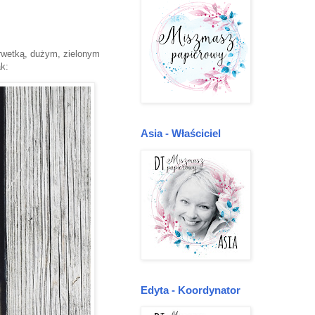
erwetką, dużym, zielonym
ak:
Asia - Właściciel
Edyta - Koordynator