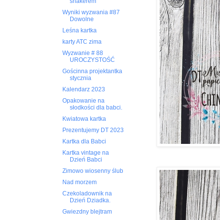
shakerem
Wyniki wyzwania #87
Dowolne
Leśna kartka
karty ATC zima
Wyzwanie # 88
UROCZYSTOŚĆ
Gościnna projektantka
stycznia
Kalendarz 2023
Opakowanie na
słodkości dla babci.
Kwiatowa kartka
Prezentujemy DT 2023
Kartka dla Babci
Kartka vintage na
Dzień Babci
Zimowo wiosenny ślub
Nad morzem
Czekoladownik na
Dzień Dziadka.
Gwiezdny blejtram