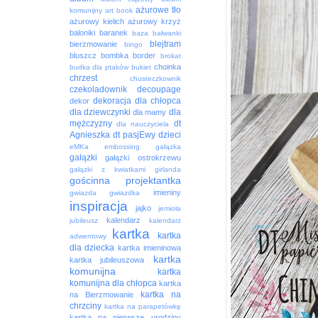
ażurowe tło
komunijny
art book
ażurowy kielich
ażurowy krzyż
baloniki
baranek
baza
bałwanki
blejtram
bierzmowanie
bingo
bluszcz
bombka
border
brokat
choinka
budka dla ptaków
bukiet
chrzest
chusteczkownik
czekoladownik
decoupage
dekoracja
dla chłopca
dekor
dla dziewczynki
dla
dla mamy
mężczyzny
dt
dla nauczyciela
Agnieszka
dt pasjEwy
dzieci
eMKa
embossing
gałązka
gałązki
gałązki ostrokrzewu
gałązki z kwiatkami
girlanda
gościnna projektantka
imieniny
gwiazda
gwiazdka
inspiracja
jajko
jemioła
kalendarz
jubileusz
kalendarz
kartka
kartka
adwentowy
dla dziecka
kartka imieninowa
kartka
kartka jubileuszowa
komunijna
kartka
komunijna dla chłopca
kartka
kartka na
na Bierzmowanie
chrzciny
kartka na parapetówkę
kartka na pierwsze urodziny