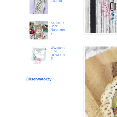
a kartka
Kartka na
Boże
Narodzeni
e
Wyzwanie
# 74
DOWOLN
E
Obserwatorzy