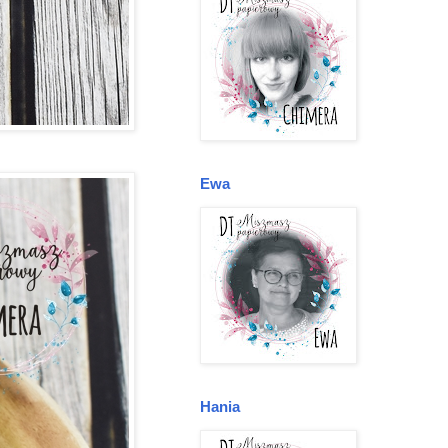
Ewa
Hania