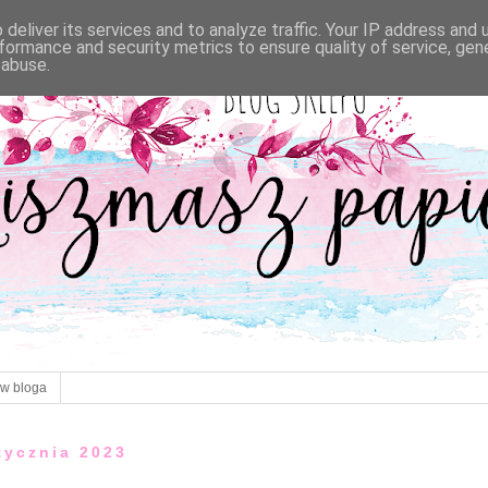
deliver its services and to analyze traffic. Your IP address and
formance and security metrics to ensure quality of service, ge
 abuse.
ów bloga
stycznia 2023