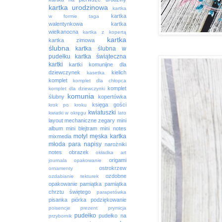
kartka urodzinowa
kartka
kartka
w formie taga
walentynkowa
kartka
wielkanocna
kartka z kopertą
kartka
kartka zimowa
ślubna
kartka ślubna w
pudełku
kartka świąteczna
kartki
kartki komunijne dla
dziewczynek
kielich
kasetka
komplet
komplet dla chłopca
komplet
komplet dla dziewczynki
komunia
ślubny
kopertówka
księga gości
krok po kroku
kwiatuszki
kwiatki w okręgu
lato
layout
mechaniczne zegary
mini
album
mini blejtram
mini notes
motyl
męska kartka
mixmedia
młoda para
napisy
narożniki
notes
obrazek
okładka art
origami
journala
opakowanie
ostrokrzew
ornamenty
ozdobne
ozdabianie tekturek
opakowanie
pamiątka
pamiątka
chrztu świętego
parapetówka
pisanka
piórka
podziękowanie
poisencje
prezent
prymicja
pudełko
pudełko na
przybornik