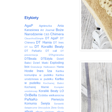
Etykiety
AgaP
Ania
Agnieszka
Boże
Karasiowa
Art Journal
Narodzenie
Chimera
C&S
DT AgaP
DT
CleanAndSimple
DT Hania
Chimera
DT Ines
DT Koraliki Beaty
DT Iza
DT PaNaKo
DT call
DT
prezentacja
DTAgnieszka
DTBeata
DTEdyta
Dzień
Exploding
Babci
Dzień Matki
box
Hania
Gratulacje
Halloween
Ines
Iza
Hostie
Kartka
komunijna w pudełku
Kartka
Kartka
urodzinowa w pudełku
w pudełku
Kochanej Babci
Kochanej Mamie
Komplet
Koraliki Beaty
LO
urodzinowy
OriBella
Ozdoba wielkanocna
PaNaKo
Pierwsza
Komunia Święta
Serwetki
świąteczne
Uroczyście
Złote Gody
album
album ciążowy
album