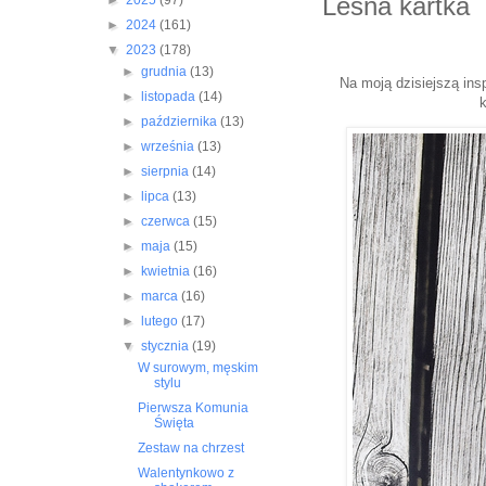
Leśna kartka
►
2025
(97)
►
2024
(161)
▼
2023
(178)
►
grudnia
(13)
Na moją dzisiejszą ins
►
listopada
(14)
►
października
(13)
►
września
(13)
►
sierpnia
(14)
►
lipca
(13)
►
czerwca
(15)
►
maja
(15)
►
kwietnia
(16)
►
marca
(16)
►
lutego
(17)
▼
stycznia
(19)
W surowym, męskim
stylu
Pierwsza Komunia
Święta
Zestaw na chrzest
Walentynkowo z