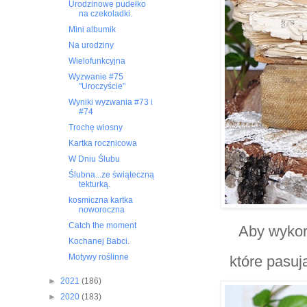
Urodzinowe pudełko
na czekoladki.
Mini albumik
Na urodziny
Wielofunkcyjna
Wyzwanie #75
"Uroczyście"
Wyniki wyzwania #73 i
#74
Trochę wiosny
Kartka rocznicowa
W Dniu Ślubu
Ślubna...ze świąteczną
tekturką.
kosmiczna kartka
noworoczna
Catch the moment
Aby wykorz
Kochanej Babci.
Motywy roślinne
które pasuj
►
2021
(186)
►
2020
(183)