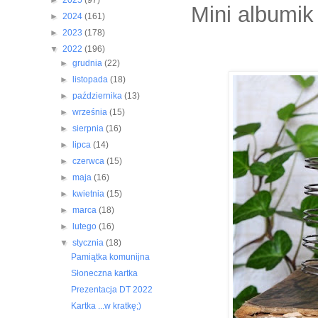
►
2025
(97)
Mini albumik
►
2024
(161)
►
2023
(178)
▼
2022
(196)
►
grudnia
(22)
►
listopada
(18)
►
października
(13)
►
września
(15)
►
sierpnia
(16)
►
lipca
(14)
►
czerwca
(15)
►
maja
(16)
►
kwietnia
(15)
►
marca
(18)
►
lutego
(16)
▼
stycznia
(18)
Pamiątka komunijna
Słoneczna kartka
Prezentacja DT 2022
Kartka ...w kratkę;)