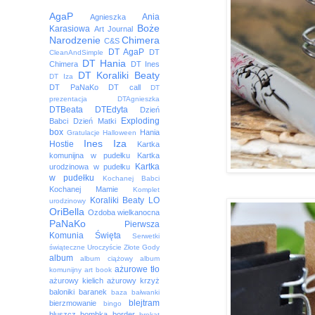
AgaP
Ania
Agnieszka
Boże
Karasiowa
Art Journal
Narodzenie
Chimera
C&S
DT AgaP
DT
CleanAndSimple
DT Hania
Chimera
DT Ines
DT Koraliki Beaty
DT Iza
DT PaNaKo
DT call
DT
prezentacja
DTAgnieszka
DTBeata
DTEdyta
Dzień
Exploding
Babci
Dzień Matki
box
Hania
Gratulacje
Halloween
Ines
Iza
Hostie
Kartka
komunijna w pudełku
Kartka
Kartka
urodzinowa w pudełku
w pudełku
Kochanej Babci
Kochanej Mamie
Komplet
Koraliki Beaty
LO
urodzinowy
OriBella
Ozdoba wielkanocna
PaNaKo
Pierwsza
Komunia Święta
Serwetki
świąteczne
Uroczyście
Złote Gody
album
album ciążowy
album
ażurowe tło
komunijny
art book
ażurowy kielich
ażurowy krzyż
baloniki
baranek
baza
bałwanki
blejtram
bierzmowanie
bingo
bluszcz
bombka
border
brokat