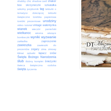
shaker
shabby chic
shadow card
box
skrzyneczki
szkatułka
tag
szkolny przybornik
tekturki o
tematyce dziecięcej
tekturki
świąteczne
torebka papierowa
urodziny
torebki prezentowe
vintage
walentynka
video tutorial
wianek
wieczór panieński
wielkanoc
wiosna
wiszące
wyniki
wyzwanie
bombeczki
zaproszenie
zakładka
zawieszka
zawieszki do
zegary
prezentów
zima
zimowy
łapacz snów
klimat
zębatki
Święta Bożego Narodzenia
ślub
śnieżynki
ślubny komplet
świeca
świąteczna ozdoba
święta
życzenia