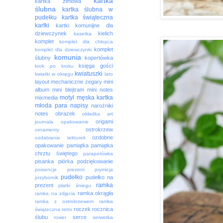
kartka
kartka zimowa
ślubna
kartka ślubna w
pudełku
kartka świąteczna
kartki
kartki komunijne dla
dziewczynek
kielich
kasetka
komplet
komplet dla chłopca
komplet
komplet dla dziewczynki
komunia
ślubny
kopertówka
księga gości
krok po kroku
kwiatuszki
kwiatki w okręgu
lato
layout
mechaniczne zegary
mini
album
mini blejtram
mini notes
motyl
męska kartka
mixmedia
młoda para
napisy
narożniki
notes
obrazek
okładka art
origami
journala
opakowanie
ostrokrzew
ornamenty
ozdobne
ozdabianie tekturek
opakowanie
pamiątka
pamiątka
chrztu świętego
parapetówka
pisanka
piórka
podziękowanie
poisencje
prezent
prymicja
pudełko
pudełko na
przybornik
ramka
prezent
płatki śniegu
ramka okrągła
ramka na zdjęcia
ramka z ostrokrzewem
ramka
roczek
rocznica
świąteczna
retro
ślubu
serce
rower
serwetka