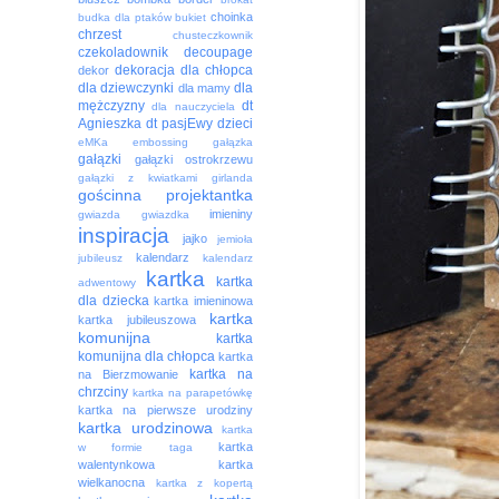
choinka
budka dla ptaków
bukiet
chrzest
chusteczkownik
czekoladownik
decoupage
dekoracja
dla chłopca
dekor
dla dziewczynki
dla
dla mamy
mężczyzny
dt
dla nauczyciela
Agnieszka
dt pasjEwy
dzieci
eMKa
embossing
gałązka
gałązki
gałązki ostrokrzewu
gałązki z kwiatkami
girlanda
gościnna projektantka
imieniny
gwiazda
gwiazdka
inspiracja
jajko
jemioła
kalendarz
jubileusz
kalendarz
kartka
kartka
adwentowy
dla dziecka
kartka imieninowa
kartka
kartka jubileuszowa
komunijna
kartka
komunijna dla chłopca
kartka
kartka na
na Bierzmowanie
chrzciny
kartka na parapetówkę
kartka na pierwsze urodziny
kartka urodzinowa
kartka
kartka
w formie taga
walentynkowa
kartka
wielkanocna
kartka z kopertą