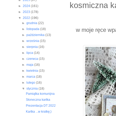
►
2025
(97)
kosmiczna k
►
2024
(161)
►
2023
(178)
▼
2022
(196)
►
grudnia
(22)
w moje ręce wpa
►
listopada
(18)
►
października
(13)
►
września
(15)
►
sierpnia
(16)
►
lipca
(14)
►
czerwca
(15)
►
maja
(16)
►
kwietnia
(15)
►
marca
(18)
►
lutego
(16)
▼
stycznia
(18)
Pamiątka komunijna
Słoneczna kartka
Prezentacja DT 2022
Kartka ...w kratkę;)