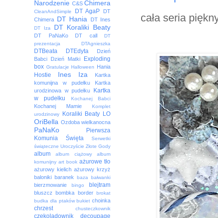
Narodzenie
Chimera
C&S
DT AgaP
DT
CleanAndSimple
cała seria piękn
DT Hania
Chimera
DT Ines
DT Koraliki Beaty
DT Iza
DT PaNaKo
DT call
DT
prezentacja
DTAgnieszka
DTBeata
DTEdyta
Dzień
Exploding
Babci
Dzień Matki
box
Hania
Gratulacje
Halloween
Ines
Iza
Hostie
Kartka
komunijna w pudełku
Kartka
Kartka
urodzinowa w pudełku
w pudełku
Kochanej Babci
Kochanej Mamie
Komplet
Koraliki Beaty
LO
urodzinowy
OriBella
Ozdoba wielkanocna
PaNaKo
Pierwsza
Komunia Święta
Serwetki
świąteczne
Uroczyście
Złote Gody
album
album ciążowy
album
ażurowe tło
komunijny
art book
ażurowy kielich
ażurowy krzyż
baloniki
baranek
baza
bałwanki
blejtram
bierzmowanie
bingo
bluszcz
bombka
border
brokat
choinka
budka dla ptaków
bukiet
chrzest
chusteczkownik
czekoladownik
decoupage