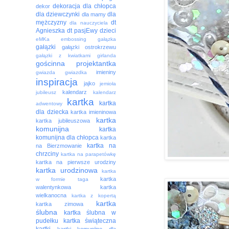
dekoracja
dla chłopca
dekor
dla dziewczynki
dla
dla mamy
mężczyzny
dt
dla nauczyciela
Agnieszka
dt pasjEwy
dzieci
eMKa
embossing
gałązka
gałązki
gałązki ostrokrzewu
gałązki z kwiatkami
girlanda
gościnna projektantka
imieniny
gwiazda
gwiazdka
inspiracja
jajko
jemioła
kalendarz
jubileusz
kalendarz
kartka
kartka
adwentowy
dla dziecka
kartka imieninowa
kartka
kartka jubileuszowa
komunijna
kartka
komunijna dla chłopca
kartka
kartka na
na Bierzmowanie
chrzciny
kartka na parapetówkę
kartka na pierwsze urodziny
kartka urodzinowa
kartka
kartka
w formie taga
walentynkowa
kartka
wielkanocna
kartka z kopertą
kartka
kartka zimowa
ślubna
kartka ślubna w
pudełku
kartka świąteczna