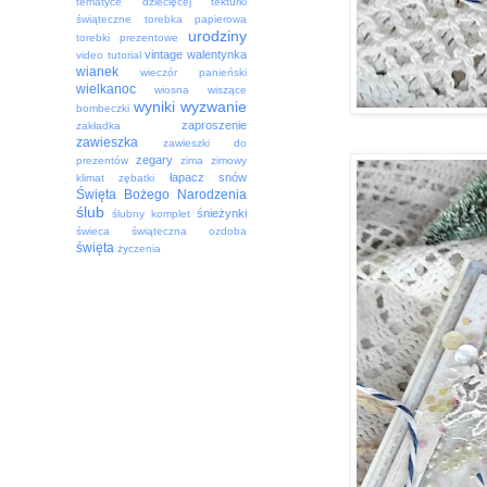
tematyce dziecięcej
tekturki
świąteczne
torebka papierowa
urodziny
torebki prezentowe
vintage
walentynka
video tutorial
wianek
wieczór panieński
wielkanoc
wiosna
wiszące
wyniki
wyzwanie
bombeczki
zaproszenie
zakładka
zawieszka
zawieszki do
zegary
prezentów
zima
zimowy
łapacz snów
klimat
zębatki
Święta Bożego Narodzenia
ślub
śnieżynki
ślubny komplet
świeca
świąteczna ozdoba
święta
życzenia