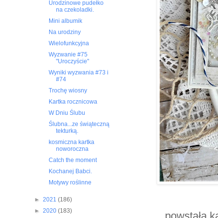
Urodzinowe pudełko
na czekoladki.
Mini albumik
Na urodziny
Wielofunkcyjna
Wyzwanie #75
"Uroczyście"
Wyniki wyzwania #73 i
#74
Trochę wiosny
Kartka rocznicowa
W Dniu Ślubu
Ślubna...ze świąteczną
tekturką.
kosmiczna kartka
noworoczna
Catch the moment
Kochanej Babci.
Motywy roślinne
►
2021
(186)
►
2020
(183)
powstała k