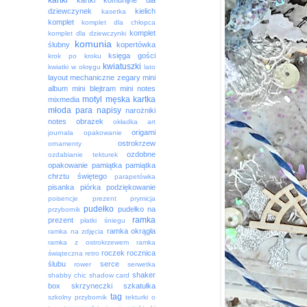
kartki
kartki komunijne dla
dziewczynek
kielich
kasetka
komplet
komplet dla chłopca
komplet
komplet dla dziewczynki
komunia
ślubny
kopertówka
księga gości
krok po kroku
kwiatuszki
kwiatki w okręgu
lato
layout
mechaniczne zegary
mini
album
mini blejtram
mini notes
motyl
męska kartka
mixmedia
młoda para
napisy
narożniki
notes
obrazek
okładka art
origami
journala
opakowanie
ostrokrzew
ornamenty
ozdobne
ozdabianie tekturek
opakowanie
pamiątka
pamiątka
chrztu świętego
parapetówka
pisanka
piórka
podziękowanie
poisencje
prezent
prymicja
pudełko
pudełko na
przybornik
ramka
prezent
płatki śniegu
ramka okrągła
ramka na zdjęcia
ramka z ostrokrzewem
ramka
roczek
rocznica
świąteczna
retro
ślubu
serce
rower
serwetka
shaker
shabby chic
shadow card
box
skrzyneczki
szkatułka
tag
szkolny przybornik
tekturki o