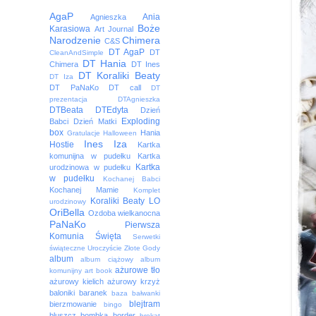
AgaP
Ania
Agnieszka
Boże
Karasiowa
Art Journal
Narodzenie
Chimera
C&S
DT AgaP
DT
CleanAndSimple
DT Hania
Chimera
DT Ines
DT Koraliki Beaty
DT Iza
DT PaNaKo
DT call
DT
prezentacja
DTAgnieszka
DTBeata
DTEdyta
Dzień
Exploding
Babci
Dzień Matki
box
Hania
Gratulacje
Halloween
Ines
Iza
Hostie
Kartka
komunijna w pudełku
Kartka
Kartka
urodzinowa w pudełku
w pudełku
Kochanej Babci
Kochanej Mamie
Komplet
Koraliki Beaty
LO
urodzinowy
OriBella
Ozdoba wielkanocna
PaNaKo
Pierwsza
Komunia Święta
Serwetki
świąteczne
Uroczyście
Złote Gody
album
album ciążowy
album
ażurowe tło
komunijny
art book
ażurowy kielich
ażurowy krzyż
baloniki
baranek
baza
bałwanki
blejtram
bierzmowanie
bingo
bluszcz
bombka
border
brokat