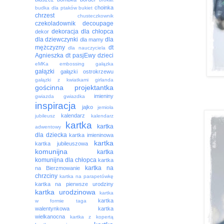
choinka
budka dla ptaków
bukiet
chrzest
chusteczkownik
czekoladownik
decoupage
dekoracja
dla chłopca
dekor
dla dziewczynki
dla
dla mamy
mężczyzny
dt
dla nauczyciela
Agnieszka
dt pasjEwy
dzieci
eMKa
embossing
gałązka
gałązki
gałązki ostrokrzewu
gałązki z kwiatkami
girlanda
gościnna projektantka
imieniny
gwiazda
gwiazdka
inspiracja
jajko
jemioła
kalendarz
jubileusz
kalendarz
kartka
kartka
adwentowy
dla dziecka
kartka imieninowa
kartka
kartka jubileuszowa
komunijna
kartka
komunijna dla chłopca
kartka
kartka na
na Bierzmowanie
chrzciny
kartka na parapetówkę
kartka na pierwsze urodziny
kartka urodzinowa
kartka
kartka
w formie taga
walentynkowa
kartka
wielkanocna
kartka z kopertą