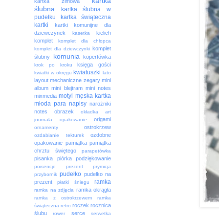
kartka
kartka zimowa
ślubna
kartka ślubna w
pudełku
kartka świąteczna
kartki
kartki komunijne dla
dziewczynek
kielich
kasetka
komplet
komplet dla chłopca
komplet
komplet dla dziewczynki
komunia
ślubny
kopertówka
księga gości
krok po kroku
kwiatuszki
kwiatki w okręgu
lato
layout
mechaniczne zegary
mini
album
mini blejtram
mini notes
motyl
męska kartka
mixmedia
młoda para
napisy
narożniki
notes
obrazek
okładka art
origami
journala
opakowanie
ostrokrzew
ornamenty
ozdobne
ozdabianie tekturek
opakowanie
pamiątka
pamiątka
chrztu świętego
parapetówka
pisanka
piórka
podziękowanie
poisencje
prezent
prymicja
pudełko
pudełko na
przybornik
ramka
prezent
płatki śniegu
ramka okrągła
ramka na zdjęcia
ramka z ostrokrzewem
ramka
roczek
rocznica
świąteczna
retro
ślubu
serce
rower
serwetka