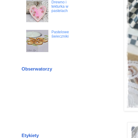
Drewno i
tekturka w
pastelach
Pastelowe
świeczniki
Obserwatorzy
Etykiety