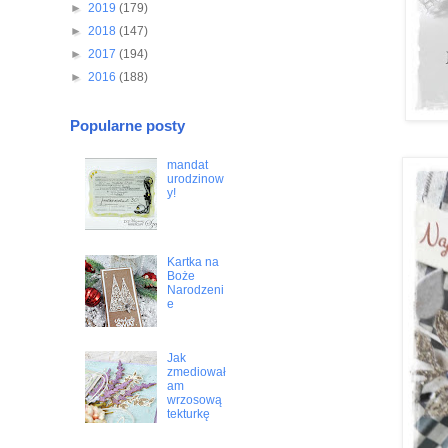
►
2019
(179)
►
2018
(147)
►
2017
(194)
►
2016
(188)
Popularne posty
mandat
urodzinow
y!
Kartka na
Boże
Narodzeni
e
Jak
zmediował
am
wrzosową
tekturkę