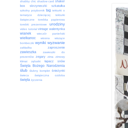
shaker
shabby chic
shadow card
box
skrzyneczki
szkatułka
tag
szkolny przybornik
tekturki o
tematyce dziecięcej
tekturki
świąteczne
torebka papierowa
urodziny
torebki prezentowe
vintage
walentynka
video tutorial
wianek
wieczór panieński
wielkanoc
wiosna
wiszące
wyniki
wyzwanie
bombeczki
zaproszenie
zakładka
zawieszka
zawieszki do
zegary
prezentów
zima
zimowy
łapacz snów
klimat
zębatki
Święta Bożego Narodzenia
ślub
śnieżynki
ślubny komplet
świeca
świąteczna ozdoba
święta
życzenia