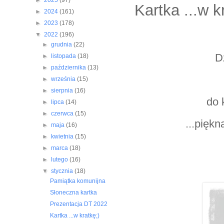
►
2025
(97)
Kartka ...w k
►
2024
(161)
►
2023
(178)
▼
2022
(196)
►
grudnia
(22)
D
►
listopada
(18)
►
października
(13)
►
września
(15)
►
sierpnia
(16)
do 
►
lipca
(14)
►
czerwca
(15)
...piękn
►
maja
(16)
►
kwietnia
(15)
►
marca
(18)
►
lutego
(16)
▼
stycznia
(18)
Pamiątka komunijna
Słoneczna kartka
Prezentacja DT 2022
Kartka ...w kratkę;)