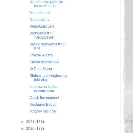
Urodzinowe pudełko
na czekoladki.
Mini albumik
Na urodziny
Wielofunkcyjna
Wyzwanie #75
"Uroczyście"
Wyniki wyzwania #73 i
#74
Trochę wiosny
Kartka rocznicowa
W Dniu Ślubu
Ślubna...ze świąteczną
tekturką.
kosmiczna kartka
noworoczna
Catch the moment
Kochanej Babci.
Motywy roślinne
►
2021
(186)
►
2020
(183)