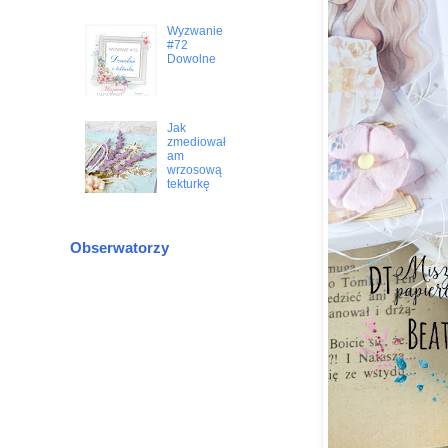
Wyzwanie
#72
Dowolne
Jak
zmediował
am
wrzosową
tekturkę
Obserwatorzy