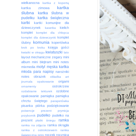
wielkanocna
kartka z kopertą
kartka
kartka zimowa
ślubna
kartka ślubna w
pudełku
kartka świąteczna
kartki
kartki komunijne dla
dziewczynek
kielich
kasetka
komplet
komplet dla chłopca
komplet
komplet dla dziewczynki
komunia
ślubny
kopertówka
księga gości
krok po kroku
kwiatuszki
kwiatki w okręgu
lato
layout
mechaniczne zegary
mini
album
mini blejtram
mini notes
motyl
męska kartka
mixmedia
młoda para
napisy
narożniki
notes
obrazek
okładka art
origami
journala
opakowanie
ostrokrzew
ornamenty
ozdobne
ozdabianie tekturek
opakowanie
pamiątka
pamiątka
chrztu świętego
parapetówka
pisanka
piórka
podziękowanie
poisencje
prezent
prymicja
pudełko
pudełko na
przybornik
ramka
prezent
płatki śniegu
ramka okrągła
ramka na zdjęcia
ramka z ostrokrzewem
ramka
roczek
rocznica
świąteczna
retro