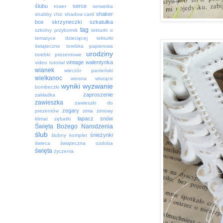
ślubu
serce
rower
serwetka
shaker
shabby chic
shadow card
box
skrzyneczki
szkatułka
tag
szkolny przybornik
tekturki o
tematyce dziecięcej
tekturki
świąteczne
torebka papierowa
urodziny
torebki prezentowe
vintage
walentynka
video tutorial
wianek
wieczór panieński
wielkanoc
wiosna
wiszące
wyniki
wyzwanie
bombeczki
zaproszenie
zakładka
zawieszka
zawieszki do
zegary
prezentów
zima
zimowy
łapacz snów
klimat
zębatki
Święta Bożego Narodzenia
ślub
śnieżynki
ślubny komplet
świeca
świąteczna ozdoba
święta
życzenia