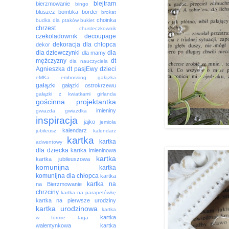
blejtram
bierzmowanie
bingo
bluszcz
bombka
border
brokat
choinka
budka dla ptaków
bukiet
chrzest
chusteczkownik
czekoladownik
decoupage
dekoracja
dla chłopca
dekor
dla dziewczynki
dla
dla mamy
mężczyzny
dt
dla nauczyciela
Agnieszka
dt pasjEwy
dzieci
eMKa
embossing
gałązka
gałązki
gałązki ostrokrzewu
gałązki z kwiatkami
girlanda
gościnna projektantka
imieniny
gwiazda
gwiazdka
inspiracja
jajko
jemioła
kalendarz
jubileusz
kalendarz
kartka
kartka
adwentowy
dla dziecka
kartka imieninowa
kartka
kartka jubileuszowa
komunijna
kartka
komunijna dla chłopca
kartka
kartka na
na Bierzmowanie
chrzciny
kartka na parapetówkę
kartka na pierwsze urodziny
kartka urodzinowa
kartka
kartka
w formie taga
walentynkowa
kartka