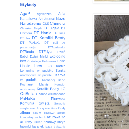
Etykiety
AgaP
Ania
Agnieszka
Boże
Karasiowa
Art Journal
Narodzenie
Chimera
C&S
DT AgaP
DT
CleanAndSimple
DT Hania
Chimera
DT Ines
DT Koraliki Beaty
DT Iza
DT PaNaKo
DT call
DT
prezentacja
DTAgnieszka
DTBeata
DTEdyta
Dzień
Exploding
Babci
Dzień Matki
box
Hania
Gratulacje
Halloween
Ines
Iza
Hostie
Kartka
komunijna w pudełku
Kartka
Kartka
urodzinowa w pudełku
w pudełku
Kochanej Babci
Kochanej Mamie
Komplet
Koraliki Beaty
LO
urodzinowy
OriBella
Ozdoba wielkanocna
PaNaKo
Pierwsza
Komunia Święta
Serwetki
świąteczne
Uroczyście
Złote Gody
album
album ciążowy
album
ażurowe tło
komunijny
art book
ażurowy kielich
ażurowy krzyż
baloniki
baranek
baza
bałwanki