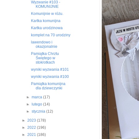
Wyzwanie #103 -
KOMUNIJNIE
Komunijnie w różu.
Kartka komunijna
Kartka urodzinowa
komplet na 70 urodziny
lawendowo i
okazjonalnie
Pamiątka Chrztu
Świętego w
stokrotkach
wyniki wyzwania #101
wyniki wyzwania #100
Pamiątka komunijna
dla dziewczynki
►
marca
(17)
►
lutego
(14)
►
stycznia
(12)
►
2023
(178)
►
2022
(196)
►
2021
(186)