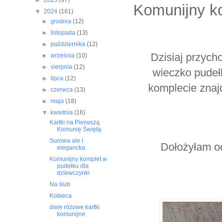
►
2025
(97)
Komunijny ko
▼
2024
(161)
►
grudnia
(12)
►
listopada
(13)
►
października
(12)
Dzisiaj przych
►
września
(10)
►
sierpnia
(12)
wieczko pudełk
►
lipca
(12)
komplecie znaj
►
czerwca
(13)
►
maja
(18)
▼
kwietnia
(16)
Kartki na Pierwszą
Komunię Świętą
Surowa ale i
Dołożyłam od
elegancka
Komunijny komplet w
pudełku dla
dziewczynki
Na ślub
Kobieca
dwie różowe kartki
komunijne