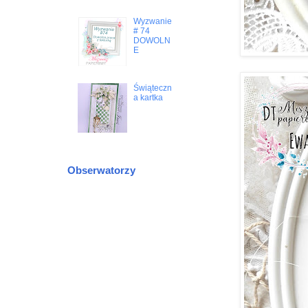
Wyzwanie
# 74
DOWOLN
E
Świąteczn
a kartka
Obserwatorzy