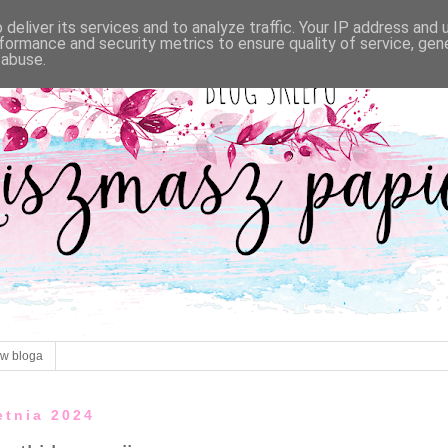
deliver its services and to analyze traffic. Your IP address and
formance and security metrics to ensure quality of service, ge
 abuse.
ów bloga
etnia 2024