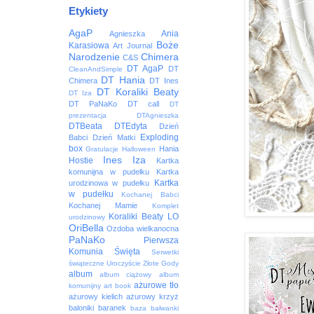
Etykiety
AgaP
Ania
Agnieszka
Boże
Karasiowa
Art Journal
Narodzenie
Chimera
C&S
DT AgaP
DT
CleanAndSimple
DT Hania
Chimera
DT Ines
DT Koraliki Beaty
DT Iza
DT PaNaKo
DT call
DT
prezentacja
DTAgnieszka
DTBeata
DTEdyta
Dzień
Exploding
Babci
Dzień Matki
box
Hania
Gratulacje
Halloween
Ines
Iza
Hostie
Kartka
komunijna w pudełku
Kartka
Kartka
urodzinowa w pudełku
w pudełku
Kochanej Babci
Kochanej Mamie
Komplet
Koraliki Beaty
LO
urodzinowy
OriBella
Ozdoba wielkanocna
PaNaKo
Pierwsza
Komunia Święta
Serwetki
świąteczne
Uroczyście
Złote Gody
album
album ciążowy
album
ażurowe tło
komunijny
art book
ażurowy kielich
ażurowy krzyż
baloniki
baranek
baza
bałwanki