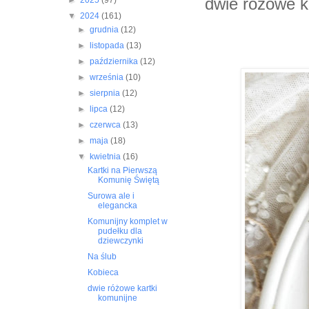
dwie różowe k
►
2025
(97)
▼
2024
(161)
►
grudnia
(12)
►
listopada
(13)
►
października
(12)
►
września
(10)
►
sierpnia
(12)
►
lipca
(12)
►
czerwca
(13)
►
maja
(18)
▼
kwietnia
(16)
Kartki na Pierwszą
Komunię Świętą
Surowa ale i
elegancka
Komunijny komplet w
pudełku dla
dziewczynki
Na ślub
Kobieca
dwie różowe kartki
komunijne