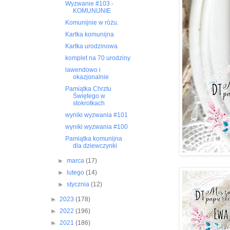
Wyzwanie #103 -
KOMUNIJNIE
Komunijnie w różu.
Kartka komunijna
Kartka urodzinowa
komplet na 70 urodziny
lawendowo i
okazjonalnie
Pamiątka Chrztu
Świętego w
stokrotkach
wyniki wyzwania #101
wyniki wyzwania #100
Pamiątka komunijna
dla dziewczynki
►
marca
(17)
►
lutego
(14)
►
stycznia
(12)
►
2023
(178)
►
2022
(196)
►
2021
(186)