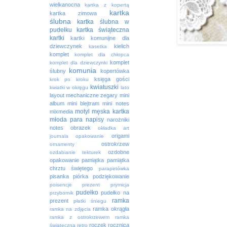
wielkanocna
kartka z kopertą
kartka
kartka zimowa
ślubna
kartka ślubna w
pudełku
kartka świąteczna
kartki
kartki komunijne dla
dziewczynek
kielich
kasetka
komplet
komplet dla chłopca
komplet
komplet dla dziewczynki
komunia
ślubny
kopertówka
księga gości
krok po kroku
kwiatuszki
kwiatki w okręgu
lato
layout
mechaniczne zegary
mini
album
mini blejtram
mini notes
motyl
męska kartka
mixmedia
młoda para
napisy
narożniki
notes
obrazek
okładka art
origami
journala
opakowanie
ostrokrzew
ornamenty
ozdobne
ozdabianie tekturek
opakowanie
pamiątka
pamiątka
chrztu świętego
parapetówka
pisanka
piórka
podziękowanie
poisencje
prezent
prymicja
pudełko
pudełko na
przybornik
ramka
prezent
płatki śniegu
ramka okrągła
ramka na zdjęcia
ramka z ostrokrzewem
ramka
roczek
rocznica
świąteczna
retro