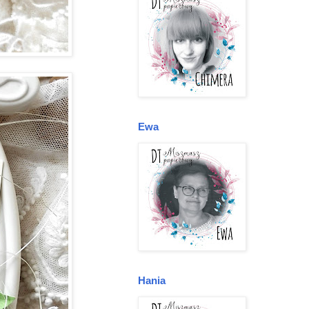
Ewa
Hania