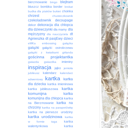
blejtram
bierzmowanie
bingo
bluszcz
bombka
border
brokat
choinka
budka dla ptaków
bukiet
chrzest
chusteczkownik
czekoladownik
decoupage
dekoracja
dla chłopca
dekor
dla dziewczynki
dla
dla mamy
mężczyzny
dt
dla nauczyciela
Agnieszka
dt pasjEwy
dzieci
eMKa
embossing
gałązka
gałązki
gałązki ostrokrzewu
gałązki z kwiatkami
girlanda
gościnna projektantka
imieniny
gwiazda
gwiazdka
inspiracja
jajko
jemioła
kalendarz
jubileusz
kalendarz
kartka
kartka
adwentowy
dla dziecka
kartka imieninowa
kartka
kartka jubileuszowa
komunijna
kartka
komunijna dla chłopca
kartka
kartka na
na Bierzmowanie
chrzciny
kartka na parapetówkę
kartka na pierwsze urodziny
kartka urodzinowa
kartka
kartka
w formie taga
walentynkowa
kartka