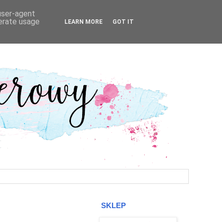
 user-agent
nerate usage
LEARN MORE
GOT IT
SKLEP