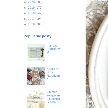
►
2020
(183)
►
2019
(179)
►
2018
(147)
►
2017
(194)
►
2016
(188)
Popularne posty
mandat
urodzinow
y!
Kartka na
Boże
Narodzeni
e
Zimowo
świąteczn
a kolekcja
i candy :)