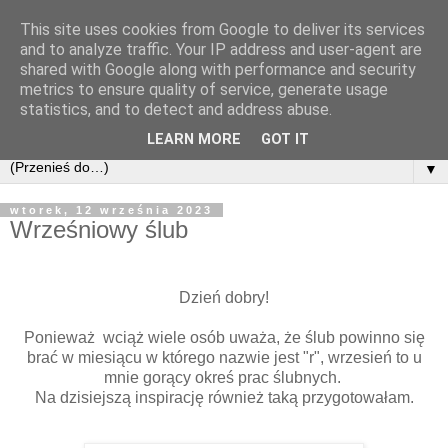
This site uses cookies from Google to deliver its services
and to analyze traffic. Your IP address and user-agent are
shared with Google along with performance and security
metrics to ensure quality of service, generate usage
statistics, and to detect and address abuse.
LEARN MORE
GOT IT
▼
wtorek, 12 września 2023
Wrześniowy ślub
Dzień dobry!
Ponieważ wciąż wiele osób uważa, że ślub powinno się
brać w miesiącu w którego nazwie jest "r", wrzesień to u
mnie gorący okreś prac ślubnych.
Na dzisiejszą inspirację również taką przygotowałam.