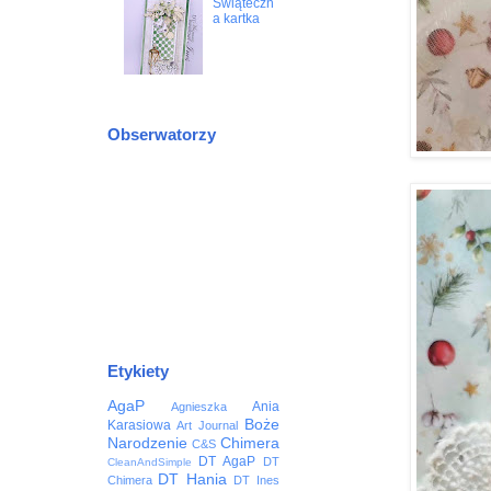
Świąteczn
a kartka
Obserwatorzy
Etykiety
AgaP
Ania
Agnieszka
Boże
Karasiowa
Art Journal
Narodzenie
Chimera
C&S
DT AgaP
DT
CleanAndSimple
DT Hania
Chimera
DT Ines