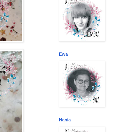
Ewa
Hania