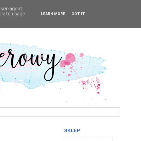
 user-agent
nerate usage
LEARN MORE
GOT IT
SKLEP