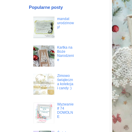
Popularne posty
mandat
urodzinow
y!
Kartka na
Boże
Narodzeni
e
Zimowo
świąteczn
a kolekcja
i candy :)
Wyzwanie
# 74
DOWOLN
E