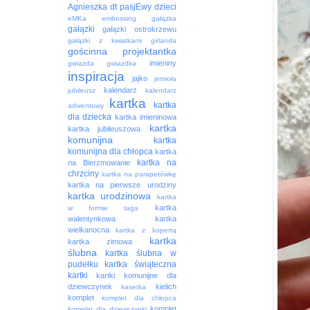
Agnieszka
dt pasjEwy
dzieci
eMKa
embossing
gałązka
gałązki
gałązki ostrokrzewu
gałązki z kwiatkami
girlanda
gościnna projektantka
imieniny
gwiazda
gwiazdka
inspiracja
jajko
jemioła
kalendarz
jubileusz
kalendarz
kartka
kartka
adwentowy
dla dziecka
kartka imieninowa
kartka
kartka jubileuszowa
komunijna
kartka
komunijna dla chłopca
kartka
kartka na
na Bierzmowanie
chrzciny
kartka na parapetówkę
kartka na pierwsze urodziny
kartka urodzinowa
kartka
kartka
w formie taga
walentynkowa
kartka
wielkanocna
kartka z kopertą
kartka
kartka zimowa
ślubna
kartka ślubna w
pudełku
kartka świąteczna
kartki
kartki komunijne dla
dziewczynek
kielich
kasetka
komplet
komplet dla chłopca
komplet
komplet dla dziewczynki