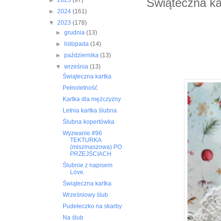
Świąteczna ka
►
2025
(97)
►
2024
(161)
▼
2023
(178)
►
grudnia
(13)
►
listopada
(14)
►
października
(13)
▼
września
(13)
Świąteczna kartka
Pełnoletność
Kartka dla mężczyzny
Letnia kartka ślubna
Ślubna kopertówka
Wyzwanie #96
TEKTURKA
(miszmaszowa) PO
PRZEJŚCIACH
Ślubnie z napisem
Love.
Świąteczna kartka
Wrześniowy ślub
Pudełeczko na skarby
Na ślub