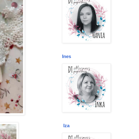
Ines
Iza