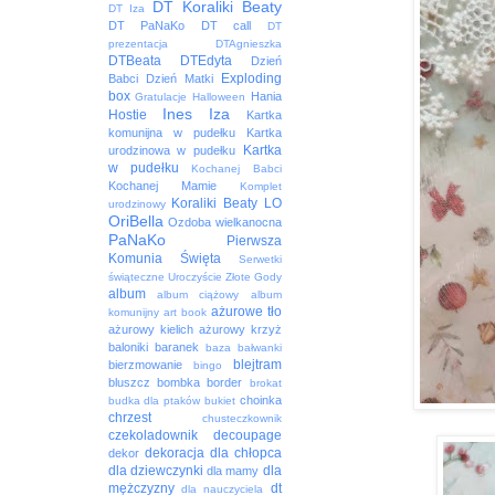
DT Koraliki Beaty
DT Iza
DT PaNaKo
DT call
DT
prezentacja
DTAgnieszka
DTBeata
DTEdyta
Dzień
Exploding
Babci
Dzień Matki
box
Hania
Gratulacje
Halloween
Ines
Iza
Hostie
Kartka
komunijna w pudełku
Kartka
Kartka
urodzinowa w pudełku
w pudełku
Kochanej Babci
Kochanej Mamie
Komplet
Koraliki Beaty
LO
urodzinowy
OriBella
Ozdoba wielkanocna
PaNaKo
Pierwsza
Komunia Święta
Serwetki
świąteczne
Uroczyście
Złote Gody
album
album ciążowy
album
ażurowe tło
komunijny
art book
ażurowy kielich
ażurowy krzyż
baloniki
baranek
baza
bałwanki
blejtram
bierzmowanie
bingo
bluszcz
bombka
border
brokat
choinka
budka dla ptaków
bukiet
chrzest
chusteczkownik
czekoladownik
decoupage
dekoracja
dla chłopca
dekor
dla dziewczynki
dla
dla mamy
mężczyzny
dt
dla nauczyciela