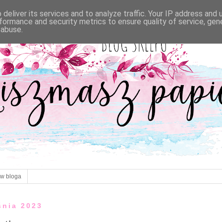
deliver its services and to analyze traffic. Your IP address and
formance and security metrics to ensure quality of service, ge
 abuse.
ów bloga
śnia 2023