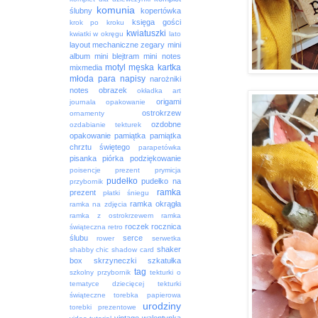
komunia
ślubny
kopertówka
księga gości
krok po kroku
kwiatuszki
kwiatki w okręgu
lato
layout
mechaniczne zegary
mini
album
mini blejtram
mini notes
motyl
męska kartka
mixmedia
młoda para
napisy
narożniki
notes
obrazek
okładka art
origami
journala
opakowanie
ostrokrzew
ornamenty
ozdobne
ozdabianie tekturek
opakowanie
pamiątka
pamiątka
chrztu świętego
parapetówka
pisanka
piórka
podziękowanie
poisencje
prezent
prymicja
pudełko
pudełko na
przybornik
ramka
prezent
płatki śniegu
ramka okrągła
ramka na zdjęcia
ramka z ostrokrzewem
ramka
roczek
rocznica
świąteczna
retro
ślubu
serce
rower
serwetka
shaker
shabby chic
shadow card
box
skrzyneczki
szkatułka
tag
szkolny przybornik
tekturki o
tematyce dziecięcej
tekturki
świąteczne
torebka papierowa
urodziny
torebki prezentowe