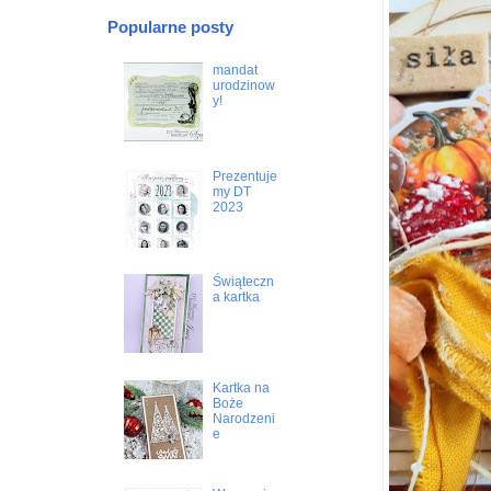
Popularne posty
mandat
urodzinow
y!
Prezentuje
my DT
2023
Świąteczn
a kartka
Kartka na
Boże
Narodzeni
e