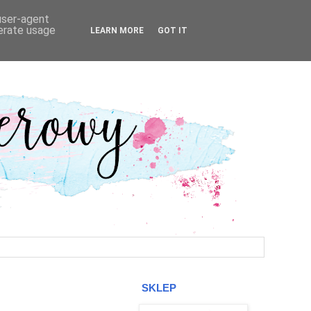
 user-agent
nerate usage
LEARN MORE
GOT IT
SKLEP