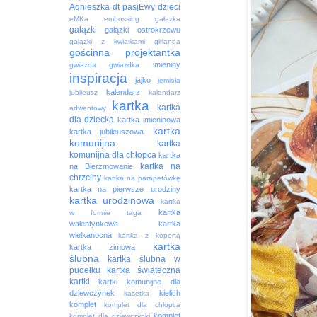
Agnieszka
dt pasjEwy
dzieci
eMKa
embossing
gałązka
gałązki
gałązki ostrokrzewu
gałązki z kwiatkami
girlanda
gościnna projektantka
imieniny
gwiazda
gwiazdka
inspiracja
jajko
jemioła
kalendarz
jubileusz
kalendarz
kartka
kartka
adwentowy
dla dziecka
kartka imieninowa
kartka
kartka jubileuszowa
komunijna
kartka
komunijna dla chłopca
kartka
kartka na
na Bierzmowanie
chrzciny
kartka na parapetówkę
kartka na pierwsze urodziny
kartka urodzinowa
kartka
kartka
w formie taga
walentynkowa
kartka
wielkanocna
kartka z kopertą
kartka
kartka zimowa
ślubna
kartka ślubna w
pudełku
kartka świąteczna
kartki
kartki komunijne dla
dziewczynek
kielich
kasetka
komplet
komplet dla chłopca
komplet
komplet dla dziewczynki