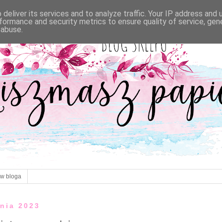
deliver its services and to analyze traffic. Your IP address and
formance and security metrics to ensure quality of service, ge
 abuse.
ów bloga
śnia 2023