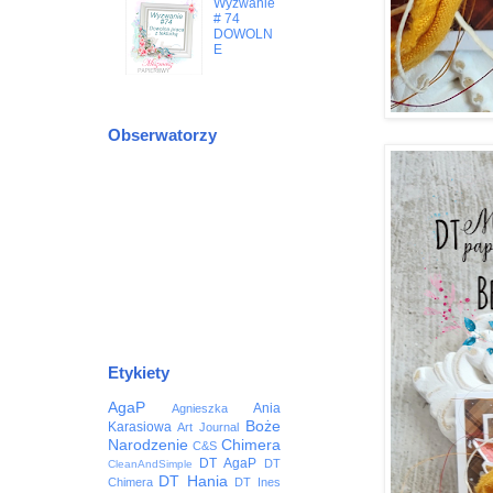
Wyzwanie
# 74
DOWOLN
E
Obserwatorzy
Etykiety
AgaP
Ania
Agnieszka
Boże
Karasiowa
Art Journal
Narodzenie
Chimera
C&S
DT AgaP
DT
CleanAndSimple
DT Hania
Chimera
DT Ines