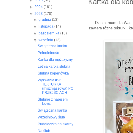
Kartka dla kob
►
2025
(97)
►
2024
(161)
▼
2023
(178)
►
grudnia
(13)
Dzisiaj mam dla Was n
►
listopada
(14)
zawiera różne tekturki, k
►
października
(13)
▼
września
(13)
Świąteczna kartka
Pełnoletność
Kartka dla mężczyzny
Letnia kartka ślubna
Ślubna kopertówka
Wyzwanie #96
TEKTURKA
(miszmaszowa) PO
PRZEJŚCIACH
Ślubnie z napisem
Love.
Świąteczna kartka
Wrześniowy ślub
Pudełeczko na skarby
Na ślub