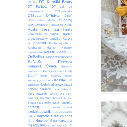
DT Koraliki Beaty
DT Iza
DT PaNaKo
DT call
DT
prezentacja
DTAgnieszka
DTBeata
DTEdyta
Dzień
Exploding
Babci
Dzień Matki
box
Hania
Gratulacje
Halloween
Ines
Iza
Hostie
Kartka
komunijna w pudełku
Kartka
Kartka
urodzinowa w pudełku
w pudełku
Kochanej Babci
Kochanej Mamie
Komplet
Koraliki Beaty
LO
urodzinowy
OriBella
Ozdoba wielkanocna
PaNaKo
Pierwsza
Komunia Święta
Serwetki
świąteczne
Uroczyście
Złote Gody
album
album ciążowy
album
ażurowe tło
komunijny
art book
ażurowy kielich
ażurowy krzyż
baloniki
baranek
baza
bałwanki
blejtram
bierzmowanie
bingo
bluszcz
bombka
border
brokat
choinka
budka dla ptaków
bukiet
chrzest
chusteczkownik
czekoladownik
decoupage
dekoracja
dla chłopca
dekor
dla dziewczynki
dla
dla mamy
mężczyzny
dt
dla nauczyciela