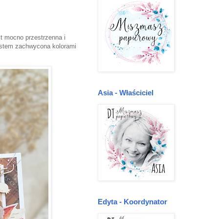
st mocno przestrzenna i
 jestem zachwycona kolorami
Asia - Właściciel
Edyta - Koordynator