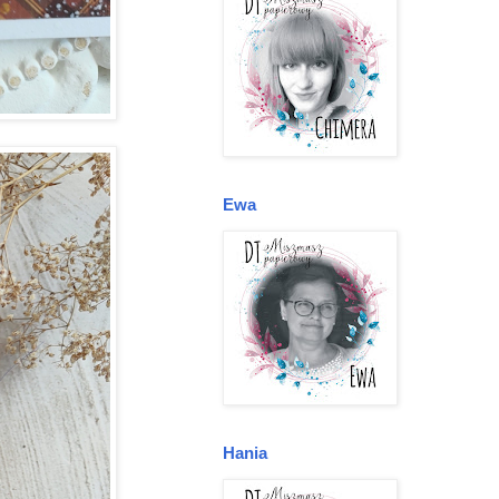
Ewa
Hania