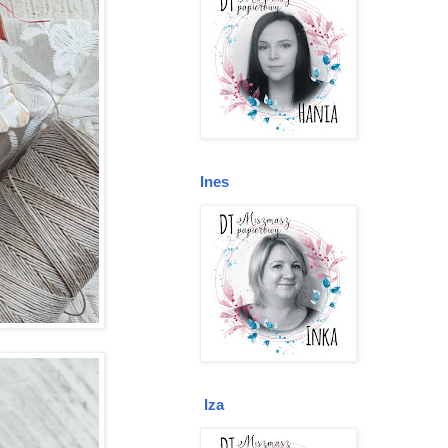
Ines
Iza