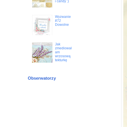
i candy :)
Wyzwanie
#72
Dowolne
Jak
zmediował
am
wrzosową
tekturkę
Obserwatorzy