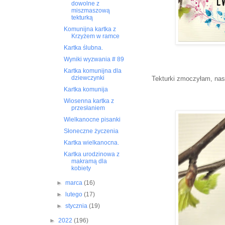
dowolne z
miszmaszową
tekturką
Komunijna kartka z
Krzyżem w ramce
Kartka ślubna.
Wyniki wyzwania # 89
Kartka komunijna dla
dziewczynki
Tekturki zmoczyłam, nas
Kartka komunija
Wiosenna kartka z
przesłaniem
Wielkanocne pisanki
Słoneczne życzenia
Kartka wielkanocna.
Kartka urodzinowa z
makramą dla
kobiety
►
marca
(16)
►
lutego
(17)
►
stycznia
(19)
►
2022
(196)