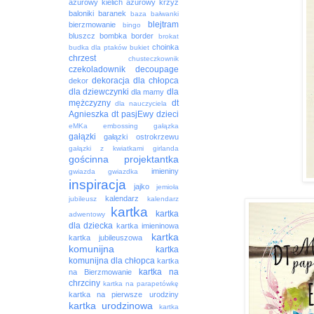
ażurowy kielich
ażurowy krzyż
baloniki
baranek
baza
bałwanki
blejtram
bierzmowanie
bingo
bluszcz
bombka
border
brokat
choinka
budka dla ptaków
bukiet
chrzest
chusteczkownik
czekoladownik
decoupage
dekoracja
dla chłopca
dekor
dla dziewczynki
dla
dla mamy
mężczyzny
dt
dla nauczyciela
Agnieszka
dt pasjEwy
dzieci
eMKa
embossing
gałązka
gałązki
gałązki ostrokrzewu
gałązki z kwiatkami
girlanda
gościnna projektantka
imieniny
gwiazda
gwiazdka
inspiracja
jajko
jemioła
kalendarz
jubileusz
kalendarz
kartka
kartka
adwentowy
dla dziecka
kartka imieninowa
kartka
kartka jubileuszowa
komunijna
kartka
komunijna dla chłopca
kartka
kartka na
na Bierzmowanie
chrzciny
kartka na parapetówkę
kartka na pierwsze urodziny
kartka urodzinowa
kartka