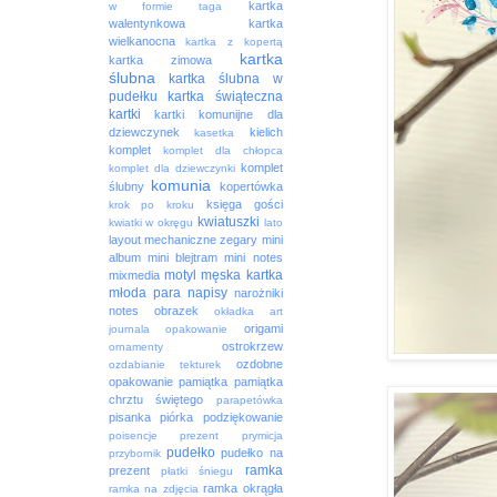
kartka
w formie taga
walentynkowa
kartka
wielkanocna
kartka z kopertą
kartka
kartka zimowa
ślubna
kartka ślubna w
pudełku
kartka świąteczna
kartki
kartki komunijne dla
dziewczynek
kielich
kasetka
komplet
komplet dla chłopca
komplet
komplet dla dziewczynki
komunia
ślubny
kopertówka
księga gości
krok po kroku
kwiatuszki
kwiatki w okręgu
lato
layout
mechaniczne zegary
mini
album
mini blejtram
mini notes
motyl
męska kartka
mixmedia
młoda para
napisy
narożniki
notes
obrazek
okładka art
origami
journala
opakowanie
ostrokrzew
ornamenty
ozdobne
ozdabianie tekturek
opakowanie
pamiątka
pamiątka
chrztu świętego
parapetówka
pisanka
piórka
podziękowanie
poisencje
prezent
prymicja
pudełko
pudełko na
przybornik
ramka
prezent
płatki śniegu
ramka okrągła
ramka na zdjęcia