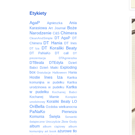
Etykiety
AgaP
Ania
Agnieszka
Boże
Karasiowa
Art Journal
Narodzenie
Chimera
C&S
DT AgaP
DT
CleanAndSimple
DT Hania
Chimera
DT Ines
DT Koraliki Beaty
DT Iza
DT PaNaKo
DT call
DT
prezentacja
DTAgnieszka
DTBeata
DTEdyta
Dzień
Exploding
Babci
Dzień Matki
box
Hania
Gratulacje
Halloween
Ines
Iza
Hostie
Kartka
komunijna w pudełku
Kartka
Kartka
urodzinowa w pudełku
w pudełku
Kochanej Babci
Kochanej Mamie
Komplet
Koraliki Beaty
LO
urodzinowy
OriBella
Ozdoba wielkanocna
PaNaKo
Pierwsza
Komunia Święta
Serwetki
świąteczne
Uroczyście
Złote Gody
album
album ciążowy
album
ażurowe tło
komunijny
art book