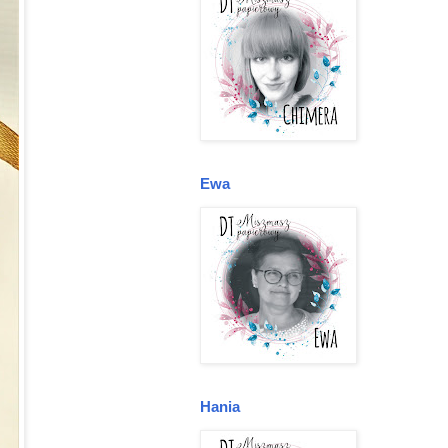
Ewa
Hania