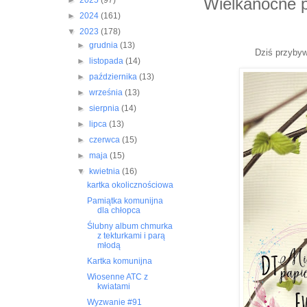
Wielkanocne p
►
2025
(97)
►
2024
(161)
▼
2023
(178)
►
grudnia
(13)
Dziś przybyw
►
listopada
(14)
►
października
(13)
►
września
(13)
►
sierpnia
(14)
►
lipca
(13)
►
czerwca
(15)
►
maja
(15)
▼
kwietnia
(16)
kartka okolicznościowa
Pamiątka komunijna
dla chłopca
Ślubny album chmurka
z tekturkami i parą
młodą
Kartka komunijna
Wiosenne ATC z
kwiatami
Wyzwanie #91