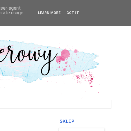
 user-agent
nerate usage
LEARN MORE
GOT IT
SKLEP