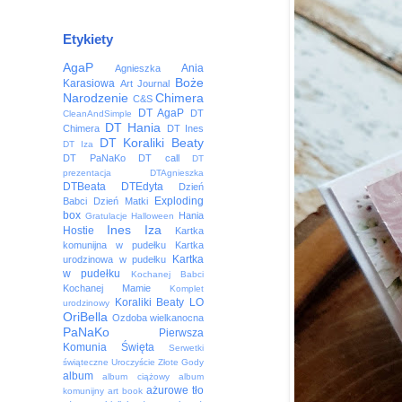
Etykiety
AgaP
Ania
Agnieszka
Boże
Karasiowa
Art Journal
Narodzenie
Chimera
C&S
DT AgaP
DT
CleanAndSimple
DT Hania
Chimera
DT Ines
DT Koraliki Beaty
DT Iza
DT PaNaKo
DT call
DT
prezentacja
DTAgnieszka
DTBeata
DTEdyta
Dzień
Exploding
Babci
Dzień Matki
box
Hania
Gratulacje
Halloween
Ines
Iza
Hostie
Kartka
komunijna w pudełku
Kartka
Kartka
urodzinowa w pudełku
w pudełku
Kochanej Babci
Kochanej Mamie
Komplet
Koraliki Beaty
LO
urodzinowy
OriBella
Ozdoba wielkanocna
PaNaKo
Pierwsza
Komunia Święta
Serwetki
świąteczne
Uroczyście
Złote Gody
album
album ciążowy
album
ażurowe tło
komunijny
art book