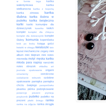
kartka
w formie taga
walentynkowa
kartka
wielkanocna
kartka z kopertą
kartka
kartka zimowa
ślubna
kartka ślubna w
pudełku
kartka świąteczna
kartki
kartki komunijne dla
dziewczynek
kielich
kasetka
komplet
komplet dla chłopca
komplet
komplet dla dziewczynki
komunia
ślubny
kopertówka
księga gości
krok po kroku
kwiatuszki
kwiatki w okręgu
lato
layout
mechaniczne zegary
mini
album
mini blejtram
mini notes
motyl
męska kartka
mixmedia
młoda para
napisy
narożniki
notes
obrazek
okładka art
origami
journala
opakowanie
ostrokrzew
ornamenty
ozdobne
ozdabianie tekturek
opakowanie
pamiątka
pamiątka
chrztu świętego
parapetówka
pisanka
piórka
podziękowanie
poisencje
prezent
prymicja
pudełko
pudełko na
przybornik
ramka
prezent
płatki śniegu
ramka okrągła
ramka na zdjęcia