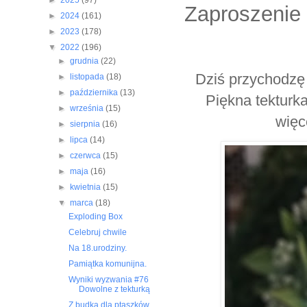
►
2025
(97)
Zaproszenie
►
2024
(161)
►
2023
(178)
▼
2022
(196)
►
grudnia
(22)
Dziś przychodzę z
►
listopada
(18)
►
października
(13)
Piękna tekturk
►
września
(15)
więc
►
sierpnia
(16)
►
lipca
(14)
►
czerwca
(15)
►
maja
(16)
►
kwietnia
(15)
▼
marca
(18)
Exploding Box
Celebruj chwile
Na 18.urodziny.
Pamiątka komunijna.
Wyniki wyzwania #76
Dowolne z tekturką
Z budką dla ptaszków