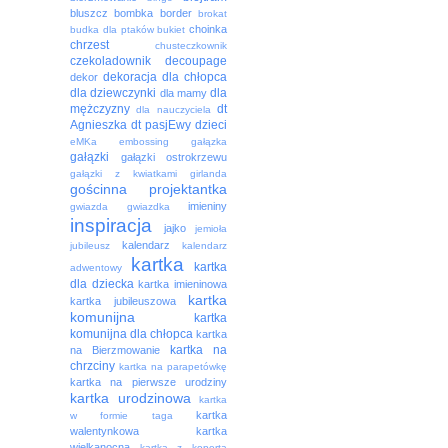
bluszcz
bombka
border
brokat
choinka
budka dla ptaków
bukiet
chrzest
chusteczkownik
czekoladownik
decoupage
dekoracja
dla chłopca
dekor
dla dziewczynki
dla
dla mamy
mężczyzny
dt
dla nauczyciela
Agnieszka
dt pasjEwy
dzieci
eMKa
embossing
gałązka
gałązki
gałązki ostrokrzewu
gałązki z kwiatkami
girlanda
gościnna projektantka
imieniny
gwiazda
gwiazdka
inspiracja
jajko
jemioła
kalendarz
jubileusz
kalendarz
kartka
kartka
adwentowy
dla dziecka
kartka imieninowa
kartka
kartka jubileuszowa
komunijna
kartka
komunijna dla chłopca
kartka
kartka na
na Bierzmowanie
chrzciny
kartka na parapetówkę
kartka na pierwsze urodziny
kartka urodzinowa
kartka
kartka
w formie taga
walentynkowa
kartka
wielkanocna
kartka z kopertą