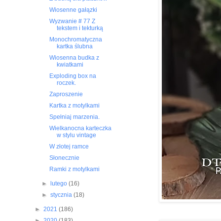
Wiosenne gałązki
Wyzwanie # 77 Z
tekstem i tekturką
Monochromatyczna
kartka ślubna
Wiosenna budka z
kwiatkami
Exploding box na
roczek.
Zaproszenie
Kartka z motylkami
Spełniaj marzenia.
Wielkanocna karteczka
w stylu vintage
W złotej ramce
Słonecznie
Ramki z motylkami
►
lutego
(16)
►
stycznia
(18)
►
2021
(186)
►
2020
(183)