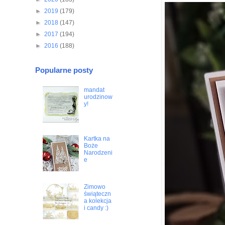
►
2019
(179)
►
2018
(147)
►
2017
(194)
►
2016
(188)
Popularne posty
mandat
urodzinow
y!
Kartka na
Boże
Narodzeni
e
Zimowo
świąteczn
a kolekcja
i candy :)