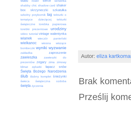
ślubu
serce
rower
serwetka
shaker
shabby chic
shadow card
box
skrzyneczki
szkatułka
tag
szkolny przybornik
tekturki o
tematyce dziecięcej
tekturki
świąteczne
torebka papierowa
urodziny
torebki prezentowe
vintage
walentynka
video tutorial
wianek
wieczór panieński
wielkanoc
wiosna
wiszące
wyniki
wyzwanie
bombeczki
zaproszenie
zakładka
Autor:
eliza kartkoma
zawieszka
zawieszki do
zegary
prezentów
zima
zimowy
łapacz snów
klimat
zębatki
Święta Bożego Narodzenia
ślub
śnieżynki
ślubny komplet
Brak koment
świeca
świąteczna ozdoba
święta
życzenia
Prześlij kom