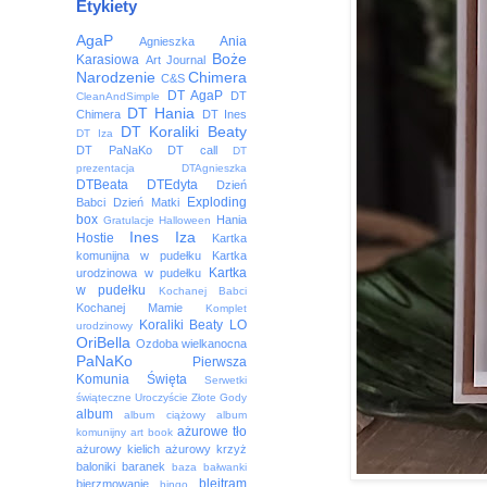
Etykiety
AgaP
Ania
Agnieszka
Boże
Karasiowa
Art Journal
Narodzenie
Chimera
C&S
DT AgaP
DT
CleanAndSimple
DT Hania
Chimera
DT Ines
DT Koraliki Beaty
DT Iza
DT PaNaKo
DT call
DT
prezentacja
DTAgnieszka
DTBeata
DTEdyta
Dzień
Exploding
Babci
Dzień Matki
box
Hania
Gratulacje
Halloween
Ines
Iza
Hostie
Kartka
komunijna w pudełku
Kartka
Kartka
urodzinowa w pudełku
w pudełku
Kochanej Babci
Kochanej Mamie
Komplet
Koraliki Beaty
LO
urodzinowy
OriBella
Ozdoba wielkanocna
PaNaKo
Pierwsza
Komunia Święta
Serwetki
świąteczne
Uroczyście
Złote Gody
album
album ciążowy
album
ażurowe tło
komunijny
art book
ażurowy kielich
ażurowy krzyż
baloniki
baranek
baza
bałwanki
blejtram
bierzmowanie
bingo