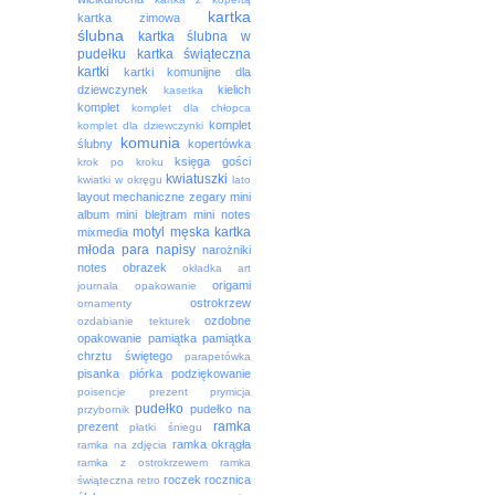
kartka
kartka zimowa
ślubna
kartka ślubna w
pudełku
kartka świąteczna
kartki
kartki komunijne dla
dziewczynek
kielich
kasetka
komplet
komplet dla chłopca
komplet
komplet dla dziewczynki
komunia
ślubny
kopertówka
księga gości
krok po kroku
kwiatuszki
kwiatki w okręgu
lato
layout
mechaniczne zegary
mini
album
mini blejtram
mini notes
motyl
męska kartka
mixmedia
młoda para
napisy
narożniki
notes
obrazek
okładka art
origami
journala
opakowanie
ostrokrzew
ornamenty
ozdobne
ozdabianie tekturek
opakowanie
pamiątka
pamiątka
chrztu świętego
parapetówka
pisanka
piórka
podziękowanie
poisencje
prezent
prymicja
pudełko
pudełko na
przybornik
ramka
prezent
płatki śniegu
ramka okrągła
ramka na zdjęcia
ramka z ostrokrzewem
ramka
roczek
rocznica
świąteczna
retro