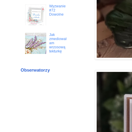
Wyzwanie
#72
Dowolne
Jak
zmediował
am
wrzosową
tekturkę
Obserwatorzy