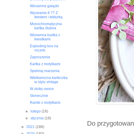
Wiosenne gałązki
Wyzwanie # 77 Z
tekstem i tekturką
Monochromatyczna
kartka ślubna
Wiosenna budka z
kwiatkami
Exploding box na
roczek.
Zaproszenie
Kartka z motylkami
Spełniaj marzenia.
Wielkanocna karteczka
w stylu vintage
W złotej ramce
Słonecznie
Ramki z motylkami
►
lutego
(16)
►
stycznia
(18)
Do przygotowani
►
2021
(186)
►
2020
(183)