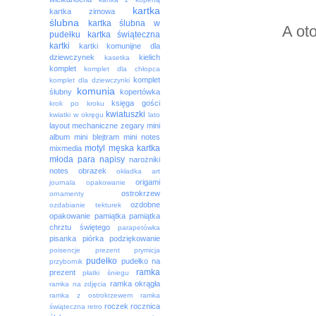
kartka
kartka zimowa
ślubna
kartka ślubna w
A oto
pudełku
kartka świąteczna
kartki
kartki komunijne dla
dziewczynek
kielich
kasetka
komplet
komplet dla chłopca
komplet
komplet dla dziewczynki
komunia
ślubny
kopertówka
księga gości
krok po kroku
kwiatuszki
kwiatki w okręgu
lato
layout
mechaniczne zegary
mini
album
mini blejtram
mini notes
motyl
męska kartka
mixmedia
młoda para
napisy
narożniki
notes
obrazek
okładka art
origami
journala
opakowanie
ostrokrzew
ornamenty
ozdobne
ozdabianie tekturek
opakowanie
pamiątka
pamiątka
chrztu świętego
parapetówka
pisanka
piórka
podziękowanie
poisencje
prezent
prymicja
pudełko
pudełko na
przybornik
ramka
prezent
płatki śniegu
ramka okrągła
ramka na zdjęcia
ramka z ostrokrzewem
ramka
roczek
rocznica
świąteczna
retro