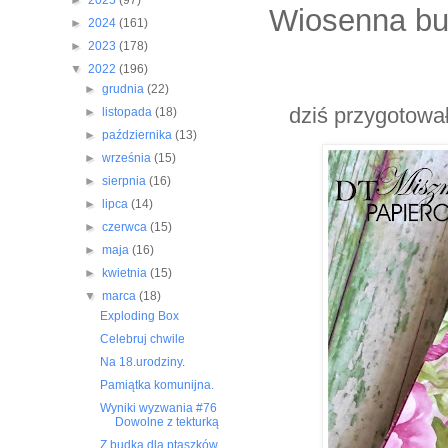
►
2025
(97)
Wiosenna bu
►
2024
(161)
►
2023
(178)
▼
2022
(196)
►
grudnia
(22)
dziś przygotowa
►
listopada
(18)
►
października
(13)
►
września
(15)
►
sierpnia
(16)
►
lipca
(14)
►
czerwca
(15)
►
maja
(16)
►
kwietnia
(15)
▼
marca
(18)
Exploding Box
Celebruj chwile
Na 18.urodziny.
Pamiątka komunijna.
Wyniki wyzwania #76
Dowolne z tekturką
Z budką dla ptaszków