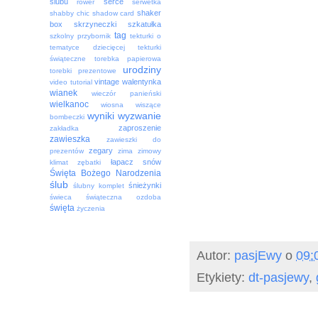
ślubu
serce
rower
serwetka
shaker
shabby chic
shadow card
box
skrzyneczki
szkatułka
tag
szkolny przybornik
tekturki o
tematyce dziecięcej
tekturki
świąteczne
torebka papierowa
urodziny
torebki prezentowe
vintage
walentynka
video tutorial
wianek
wieczór panieński
wielkanoc
wiosna
wiszące
wyniki
wyzwanie
bombeczki
zaproszenie
zakładka
zawieszka
zawieszki do
zegary
prezentów
zima
zimowy
łapacz snów
klimat
zębatki
Święta Bożego Narodzenia
ślub
śnieżynki
ślubny komplet
świeca
świąteczna ozdoba
święta
życzenia
Autor:
pasjEwy
o
09:
Etykiety:
dt-pasjewy
,