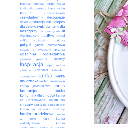
bluszcz
bombka
border
brokat
choinka
budka dla ptaków
bukiet
chrzest
chusteczkownik
czekoladownik
decoupage
dekoracja
dla chłopca
dekor
dla dziewczynki
dla
dla mamy
mężczyzny
dt
dla nauczyciela
Agnieszka
dt pasjEwy
dzieci
eMKa
embossing
gałązka
gałązki
gałązki ostrokrzewu
gałązki z kwiatkami
girlanda
gościnna projektantka
imieniny
gwiazda
gwiazdka
inspiracja
jajko
jemioła
kalendarz
jubileusz
kalendarz
kartka
kartka
adwentowy
dla dziecka
kartka imieninowa
kartka
kartka jubileuszowa
komunijna
kartka
komunijna dla chłopca
kartka
kartka na
na Bierzmowanie
chrzciny
kartka na parapetówkę
kartka na pierwsze urodziny
kartka urodzinowa
kartka
kartka
w formie taga
walentynkowa
kartka
wielkanocna
kartka z kopertą