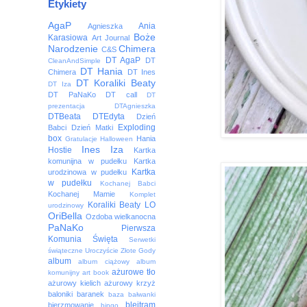
Etykiety
AgaP
Ania
Agnieszka
Boże
Karasiowa
Art Journal
Narodzenie
Chimera
C&S
DT AgaP
DT
CleanAndSimple
DT Hania
Chimera
DT Ines
DT Koraliki Beaty
DT Iza
DT PaNaKo
DT call
DT
prezentacja
DTAgnieszka
DTBeata
DTEdyta
Dzień
Exploding
Babci
Dzień Matki
box
Hania
Gratulacje
Halloween
Ines
Iza
Hostie
Kartka
komunijna w pudełku
Kartka
Kartka
urodzinowa w pudełku
w pudełku
Kochanej Babci
Kochanej Mamie
Komplet
Koraliki Beaty
LO
urodzinowy
OriBella
Ozdoba wielkanocna
PaNaKo
Pierwsza
Komunia Święta
Serwetki
świąteczne
Uroczyście
Złote Gody
album
album ciążowy
album
ażurowe tło
komunijny
art book
ażurowy kielich
ażurowy krzyż
baloniki
baranek
baza
bałwanki
blejtram
bierzmowanie
bingo