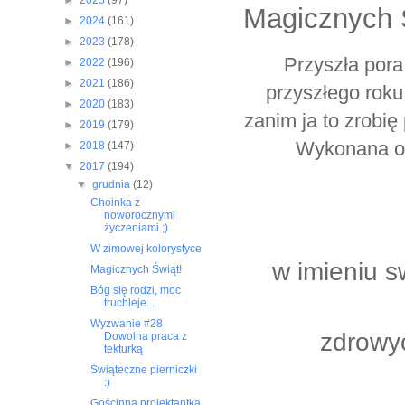
►
2025
(97)
Magicznych 
►
2024
(161)
►
2023
(178)
Przyszła pora
►
2022
(196)
►
2021
(186)
przyszłego roku
►
2020
(183)
zanim ja to zrobi
►
2019
(179)
Wykonana oc
►
2018
(147)
▼
2017
(194)
▼
grudnia
(12)
Choinka z
noworocznymi
życzeniami ;)
W zimowej kolorystyce
w imieniu s
Magicznych Świąt!
Bóg się rodzi, moc
truchleje...
Wyzwanie #28
zdrowyc
Dowolna praca z
tekturką
Świąteczne pierniczki
:)
Gościnna projektantka