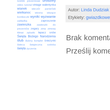
urodziny
torebki prezentowe
vintage
walentynka
video tutorial
wianek
Autor:
Linda Dudziak
wieczór panieński
wielkanoc
wiosna
wiszące
wyniki
wyzwanie
Etykiety:
gwiazdkowe 
bombeczki
zaproszenie
zakładka
zawieszka
zawieszki do
zegary
prezentów
zima
zimowy
łapacz snów
klimat
zębatki
Brak koment
Święta Bożego Narodzenia
ślub
śnieżynki
ślubny komplet
świeca
świąteczna ozdoba
Prześlij kom
święta
życzenia