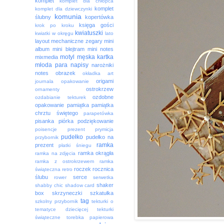
komplet
komplet dla chłopca
komplet
komplet dla dziewczynki
komunia
ślubny
kopertówka
księga gości
krok po kroku
kwiatuszki
kwiatki w okręgu
lato
layout
mechaniczne zegary
mini
album
mini blejtram
mini notes
motyl
męska kartka
mixmedia
młoda para
napisy
narożniki
notes
obrazek
okładka art
origami
journala
opakowanie
ostrokrzew
ornamenty
ozdobne
ozdabianie tekturek
opakowanie
pamiątka
pamiątka
chrztu świętego
parapetówka
pisanka
piórka
podziękowanie
poisencje
prezent
prymicja
pudełko
pudełko na
przybornik
ramka
prezent
płatki śniegu
ramka okrągła
ramka na zdjęcia
ramka z ostrokrzewem
ramka
roczek
rocznica
świąteczna
retro
ślubu
serce
rower
serwetka
shaker
shabby chic
shadow card
box
skrzyneczki
szkatułka
tag
szkolny przybornik
tekturki o
tematyce dziecięcej
tekturki
świąteczne
torebka papierowa