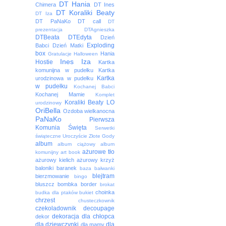
DT Hania
Chimera
DT Ines
DT Koraliki Beaty
DT Iza
DT PaNaKo
DT call
DT
prezentacja
DTAgnieszka
DTBeata
DTEdyta
Dzień
Exploding
Babci
Dzień Matki
box
Hania
Gratulacje
Halloween
Ines
Iza
Hostie
Kartka
komunijna w pudełku
Kartka
Kartka
urodzinowa w pudełku
w pudełku
Kochanej Babci
Kochanej Mamie
Komplet
Koraliki Beaty
LO
urodzinowy
OriBella
Ozdoba wielkanocna
PaNaKo
Pierwsza
Komunia Święta
Serwetki
świąteczne
Uroczyście
Złote Gody
album
album ciążowy
album
ażurowe tło
komunijny
art book
ażurowy kielich
ażurowy krzyż
baloniki
baranek
baza
bałwanki
blejtram
bierzmowanie
bingo
bluszcz
bombka
border
brokat
choinka
budka dla ptaków
bukiet
chrzest
chusteczkownik
czekoladownik
decoupage
dekoracja
dla chłopca
dekor
dla dziewczynki
dla
dla mamy