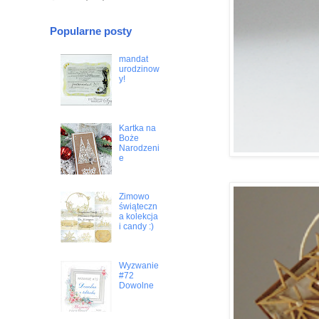
Popularne posty
mandat
urodzinow
y!
Kartka na
Boże
Narodzeni
e
Zimowo
świąteczn
a kolekcja
i candy :)
Wyzwanie
#72
Dowolne