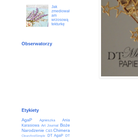
Jak
zmediował
am
wrzosową
tekturkę
Obserwatorzy
Etykiety
AgaP
Ania
Agnieszka
Boże
Karasiowa
Art Journal
Narodzenie
Chimera
C&S
DT AgaP
DT
CleanAndSimple