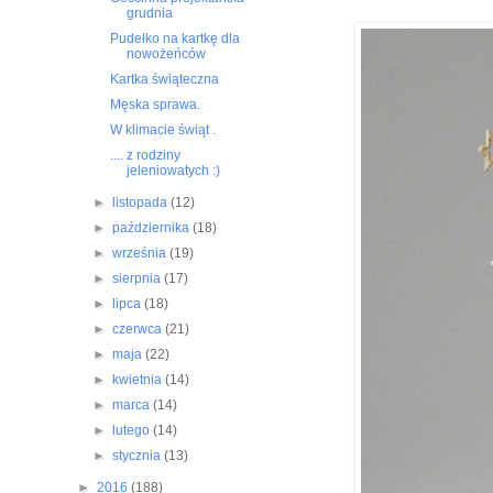
grudnia
Pudełko na kartkę dla
nowożeńców
Kartka świąteczna
Męska sprawa.
W klimacie świąt .
.... z rodziny
jeleniowatych :)
►
listopada
(12)
►
października
(18)
►
września
(19)
►
sierpnia
(17)
►
lipca
(18)
►
czerwca
(21)
►
maja
(22)
►
kwietnia
(14)
►
marca
(14)
►
lutego
(14)
►
stycznia
(13)
►
2016
(188)