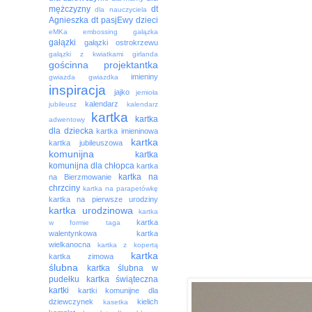
mężczyzny
dt
dla nauczyciela
Agnieszka
dt pasjEwy
dzieci
eMKa
embossing
gałązka
gałązki
gałązki ostrokrzewu
gałązki z kwiatkami
girlanda
gościnna projektantka
imieniny
gwiazda
gwiazdka
inspiracja
jajko
jemioła
kalendarz
jubileusz
kalendarz
kartka
kartka
adwentowy
dla dziecka
kartka imieninowa
kartka
kartka jubileuszowa
komunijna
kartka
komunijna dla chłopca
kartka
kartka na
na Bierzmowanie
chrzciny
kartka na parapetówkę
kartka na pierwsze urodziny
kartka urodzinowa
kartka
kartka
w formie taga
walentynkowa
kartka
wielkanocna
kartka z kopertą
kartka
kartka zimowa
ślubna
kartka ślubna w
pudełku
kartka świąteczna
kartki
kartki komunijne dla
dziewczynek
kielich
kasetka