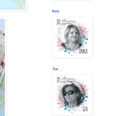
Ines
Iza