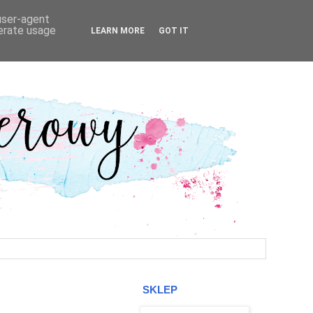
 user-agent
nerate usage
LEARN MORE
GOT IT
SKLEP