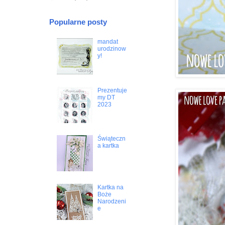
Popularne posty
mandat
urodzinow
y!
Prezentuje
my DT
2023
Świąteczn
a kartka
Kartka na
Boże
Narodzeni
e