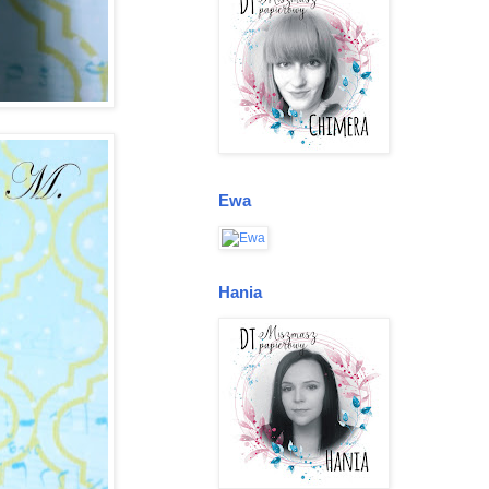
Ewa
Hania