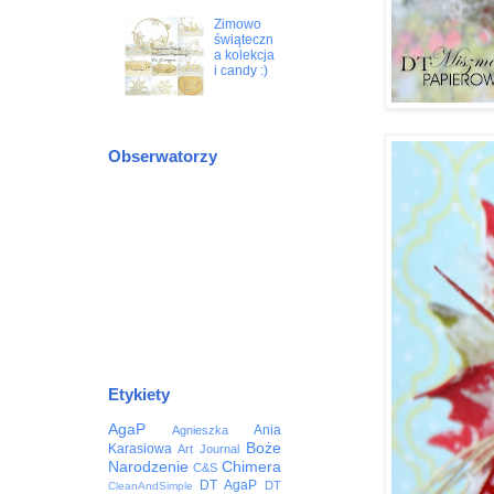
Zimowo
świąteczn
a kolekcja
i candy :)
Obserwatorzy
Etykiety
AgaP
Ania
Agnieszka
Boże
Karasiowa
Art Journal
Narodzenie
Chimera
C&S
DT AgaP
DT
CleanAndSimple