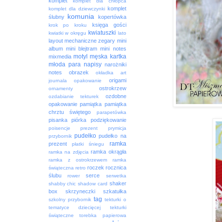
komplet
komplet dla chłopca
komplet
komplet dla dziewczynki
komunia
ślubny
kopertówka
księga gości
krok po kroku
kwiatuszki
kwiatki w okręgu
lato
layout
mechaniczne zegary
mini
album
mini blejtram
mini notes
motyl
męska kartka
mixmedia
młoda para
napisy
narożniki
notes
obrazek
okładka art
origami
journala
opakowanie
ostrokrzew
ornamenty
ozdobne
ozdabianie tekturek
opakowanie
pamiątka
pamiątka
chrztu świętego
parapetówka
pisanka
piórka
podziękowanie
poisencje
prezent
prymicja
pudełko
pudełko na
przybornik
ramka
prezent
płatki śniegu
ramka okrągła
ramka na zdjęcia
ramka z ostrokrzewem
ramka
roczek
rocznica
świąteczna
retro
ślubu
serce
rower
serwetka
shaker
shabby chic
shadow card
box
skrzyneczki
szkatułka
tag
szkolny przybornik
tekturki o
tematyce dziecięcej
tekturki
świąteczne
torebka papierowa