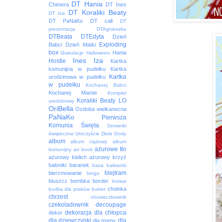
DT Hania
Chimera
DT Ines
DT Koraliki Beaty
DT Iza
DT PaNaKo
DT call
DT
prezentacja
DTAgnieszka
DTBeata
DTEdyta
Dzień
Exploding
Babci
Dzień Matki
box
Hania
Gratulacje
Halloween
Ines
Iza
Hostie
Kartka
komunijna w pudełku
Kartka
Kartka
urodzinowa w pudełku
w pudełku
Kochanej Babci
Kochanej Mamie
Komplet
Koraliki Beaty
LO
urodzinowy
OriBella
Ozdoba wielkanocna
PaNaKo
Pierwsza
Komunia Święta
Serwetki
świąteczne
Uroczyście
Złote Gody
album
album ciążowy
album
ażurowe tło
komunijny
art book
ażurowy kielich
ażurowy krzyż
baloniki
baranek
baza
bałwanki
blejtram
bierzmowanie
bingo
bluszcz
bombka
border
brokat
choinka
budka dla ptaków
bukiet
chrzest
chusteczkownik
czekoladownik
decoupage
dekoracja
dla chłopca
dekor
dla dziewczynki
dla
dla mamy