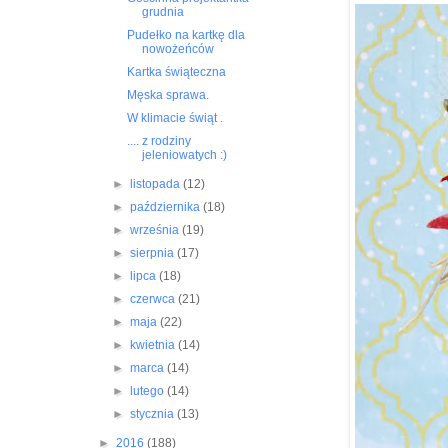
grudnia
Pudełko na kartkę dla
nowożeńców
Kartka świąteczna
Męska sprawa.
W klimacie świąt .
.... z rodziny
jeleniowatych :)
►
listopada
(12)
►
października
(18)
►
września
(19)
►
sierpnia
(17)
►
lipca
(18)
►
czerwca
(21)
►
maja
(22)
►
kwietnia
(14)
►
marca
(14)
►
lutego
(14)
►
stycznia
(13)
►
2016
(188)