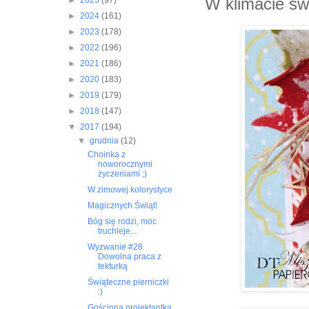
W klimacie świ
►
2025
(97)
►
2024
(161)
►
2023
(178)
►
2022
(196)
►
2021
(186)
►
2020
(183)
►
2019
(179)
►
2018
(147)
▼
2017
(194)
▼
grudnia
(12)
Choinka z
noworocznymi
życzeniami ;)
W zimowej kolorystyce
Magicznych Świąt!
Bóg się rodzi, moc
truchleje...
Wyzwanie #28
Dowolna praca z
tekturką
Świąteczne pierniczki
:)
Gościnna projektantka