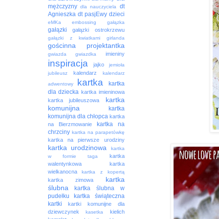
mężczyzny
dt
dla nauczyciela
Agnieszka
dt pasjEwy
dzieci
eMKa
embossing
gałązka
gałązki
gałązki ostrokrzewu
gałązki z kwiatkami
girlanda
gościnna projektantka
imieniny
gwiazda
gwiazdka
inspiracja
jajko
jemioła
kalendarz
jubileusz
kalendarz
kartka
kartka
adwentowy
dla dziecka
kartka imieninowa
kartka
kartka jubileuszowa
komunijna
kartka
komunijna dla chłopca
kartka
kartka na
na Bierzmowanie
chrzciny
kartka na parapetówkę
kartka na pierwsze urodziny
kartka urodzinowa
kartka
kartka
w formie taga
walentynkowa
kartka
wielkanocna
kartka z kopertą
kartka
kartka zimowa
ślubna
kartka ślubna w
pudełku
kartka świąteczna
kartki
kartki komunijne dla
dziewczynek
kielich
kasetka