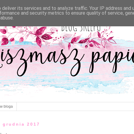
deliver its services and to analyze traffic. Your IP address and
formance and security metrics to ensure quality of service, ge
 abuse.
ów bloga
4 grudnia 2017