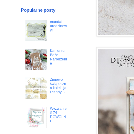
Popularne posty
mandat
urodzinow
y!
Kartka na
Boże
Narodzeni
e
Zimowo
świąteczn
a kolekcja
i candy :)
Wyzwanie
# 74
DOWOLN
E