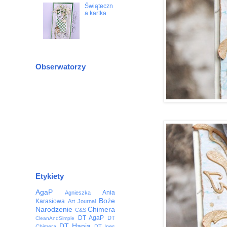
Świąteczn
a kartka
Obserwatorzy
Etykiety
AgaP
Ania
Agnieszka
Boże
Karasiowa
Art Journal
Narodzenie
Chimera
C&S
DT AgaP
DT
CleanAndSimple
DT Hania
Chimera
DT Ines