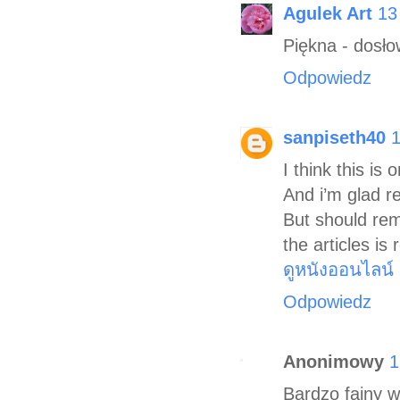
Agulek Art
13
Piękna - dosło
Odpowiedz
sanpiseth40
1
I think this is
And i’m glad re
But should rem
the articles is
ดูหนังออนไลน์
Odpowiedz
Anonimowy
1
Bardzo fajny 