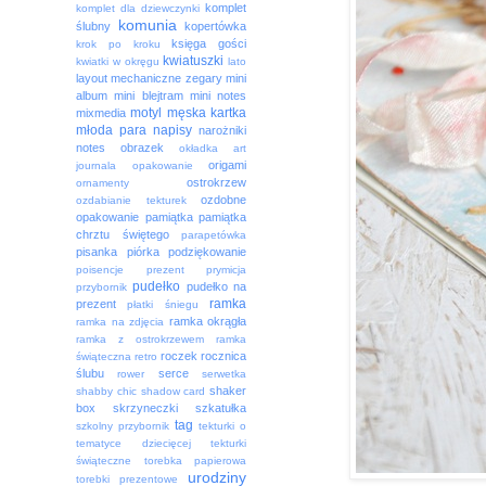
komplet
komplet dla dziewczynki
komunia
ślubny
kopertówka
księga gości
krok po kroku
kwiatuszki
kwiatki w okręgu
lato
layout
mechaniczne zegary
mini
album
mini blejtram
mini notes
motyl
męska kartka
mixmedia
młoda para
napisy
narożniki
notes
obrazek
okładka art
origami
journala
opakowanie
ostrokrzew
ornamenty
ozdobne
ozdabianie tekturek
opakowanie
pamiątka
pamiątka
chrztu świętego
parapetówka
pisanka
piórka
podziękowanie
poisencje
prezent
prymicja
pudełko
pudełko na
przybornik
ramka
prezent
płatki śniegu
ramka okrągła
ramka na zdjęcia
ramka z ostrokrzewem
ramka
roczek
rocznica
świąteczna
retro
ślubu
serce
rower
serwetka
shaker
shabby chic
shadow card
box
skrzyneczki
szkatułka
tag
szkolny przybornik
tekturki o
tematyce dziecięcej
tekturki
świąteczne
torebka papierowa
urodziny
torebki prezentowe