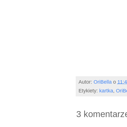
Autor:
OriBella
o
11:
Etykiety:
kartka
,
OriB
3 komentarz