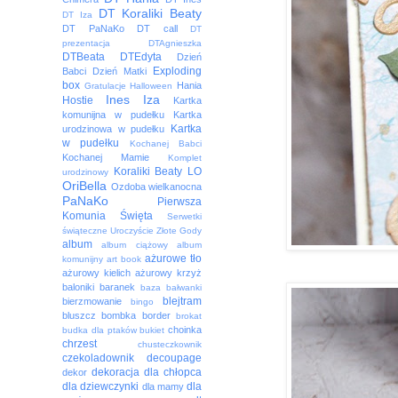
DT Koraliki Beaty
DT Iza
DT PaNaKo
DT call
DT
prezentacja
DTAgnieszka
DTBeata
DTEdyta
Dzień
Exploding
Babci
Dzień Matki
box
Hania
Gratulacje
Halloween
Ines
Iza
Hostie
Kartka
komunijna w pudełku
Kartka
Kartka
urodzinowa w pudełku
w pudełku
Kochanej Babci
Kochanej Mamie
Komplet
Koraliki Beaty
LO
urodzinowy
OriBella
Ozdoba wielkanocna
PaNaKo
Pierwsza
Komunia Święta
Serwetki
świąteczne
Uroczyście
Złote Gody
album
album ciążowy
album
ażurowe tło
komunijny
art book
ażurowy kielich
ażurowy krzyż
baloniki
baranek
baza
bałwanki
blejtram
bierzmowanie
bingo
bluszcz
bombka
border
brokat
choinka
budka dla ptaków
bukiet
chrzest
chusteczkownik
czekoladownik
decoupage
dekoracja
dla chłopca
dekor
dla dziewczynki
dla
dla mamy