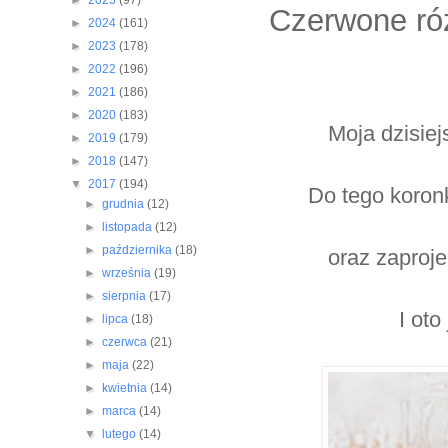
►
2025
(97)
Czerwone ró
►
2024
(161)
►
2023
(178)
►
2022
(196)
►
2021
(186)
►
2020
(183)
Moja dzisiej
►
2019
(179)
►
2018
(147)
▼
2017
(194)
Do tego koronk
►
grudnia
(12)
►
listopada
(12)
►
października
(18)
oraz zaproj
►
września
(19)
►
sierpnia
(17)
I oto
►
lipca
(18)
►
czerwca
(21)
►
maja
(22)
►
kwietnia
(14)
►
marca
(14)
▼
lutego
(14)