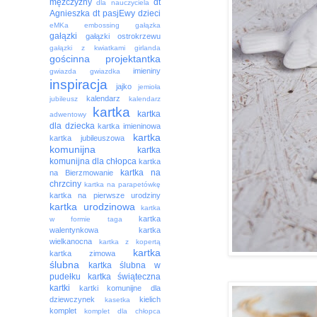
mężczyzny
dt
dla nauczyciela
Agnieszka
dt pasjEwy
dzieci
eMKa
embossing
gałązka
gałązki
gałązki ostrokrzewu
gałązki z kwiatkami
girlanda
gościnna projektantka
imieniny
gwiazda
gwiazdka
inspiracja
jajko
jemioła
kalendarz
jubileusz
kalendarz
kartka
kartka
adwentowy
dla dziecka
kartka imieninowa
kartka
kartka jubileuszowa
komunijna
kartka
komunijna dla chłopca
kartka
kartka na
na Bierzmowanie
chrzciny
kartka na parapetówkę
kartka na pierwsze urodziny
kartka urodzinowa
kartka
kartka
w formie taga
walentynkowa
kartka
wielkanocna
kartka z kopertą
kartka
kartka zimowa
ślubna
kartka ślubna w
pudełku
kartka świąteczna
kartki
kartki komunijne dla
dziewczynek
kielich
kasetka
komplet
komplet dla chłopca