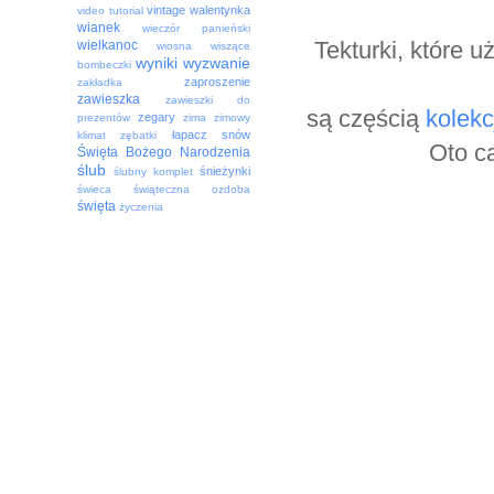
vintage
walentynka
video tutorial
wianek
wieczór panieński
Tekturki, które u
wielkanoc
wiosna
wiszące
wyniki
wyzwanie
bombeczki
zaproszenie
zakładka
zawieszka
zawieszki do
są częścią
kolekc
zegary
prezentów
zima
zimowy
łapacz snów
klimat
zębatki
Oto ca
Święta Bożego Narodzenia
ślub
śnieżynki
ślubny komplet
świeca
świąteczna ozdoba
święta
życzenia