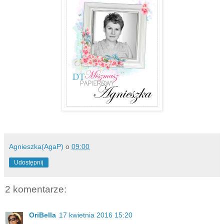
Agnieszka(AgaP)
o
09:00
Udostępnij
2 komentarze:
OriBella
17 kwietnia 2016 15:20