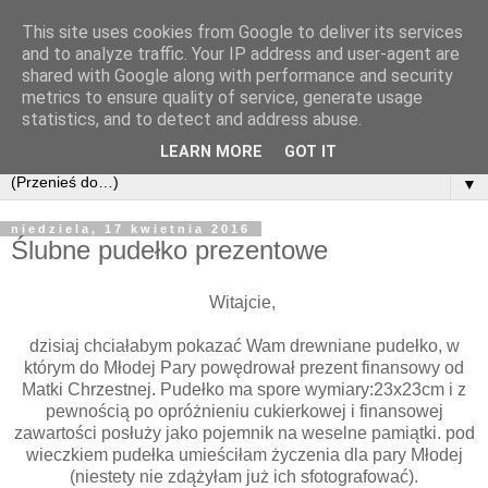
This site uses cookies from Google to deliver its services
and to analyze traffic. Your IP address and user-agent are
shared with Google along with performance and security
metrics to ensure quality of service, generate usage
statistics, and to detect and address abuse.
LEARN MORE
GOT IT
▼
niedziela, 17 kwietnia 2016
Ślubne pudełko prezentowe
Witajcie,
dzisiaj chciałabym pokazać Wam drewniane pudełko, w
którym do Młodej Pary powędrował prezent finansowy od
Matki Chrzestnej. Pudełko ma spore wymiary:23x23cm i z
pewnością po opróżnieniu cukierkowej i finansowej
zawartości posłuży jako pojemnik na weselne pamiątki. pod
wieczkiem pudełka umieściłam życzenia dla pary Młodej
(niestety nie zdążyłam już ich sfotografować).