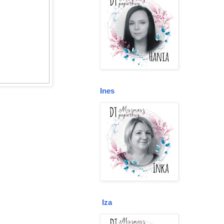
Ines
Iza