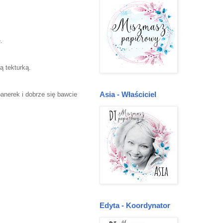
e.
.
ą tekturką.
Asia - Właściciel
anerek i dobrze się bawcie
Edyta - Koordynator