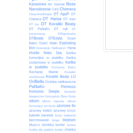
Boże
Karasiowa
Art Journal
Narodzenie
Chimera
C&S
DT AgaP
DT
CleanAndSimple
DT Hania
Chimera
DT Ines
DT Koraliki Beaty
DT Iza
DT PaNaKo
DT call
DT
prezentacja
DTAgnieszka
DTBeata
DTEdyta
Dzień
Exploding
Babci
Dzień Matki
box
Hania
Gratulacje
Halloween
Ines
Iza
Hostie
Kartka
komunijna w pudełku
Kartka
Kartka
urodzinowa w pudełku
w pudełku
Kochanej Babci
Kochanej Mamie
Komplet
Koraliki Beaty
LO
urodzinowy
OriBella
Ozdoba wielkanocna
PaNaKo
Pierwsza
Komunia Święta
Serwetki
świąteczne
Uroczyście
Złote Gody
album
album ciążowy
album
ażurowe tło
komunijny
art book
ażurowy kielich
ażurowy krzyż
baloniki
baranek
baza
bałwanki
blejtram
bierzmowanie
bingo
bluszcz
bombka
border
brokat
choinka
budka dla ptaków
bukiet