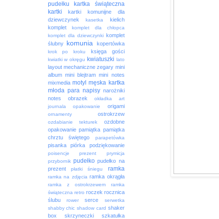
pudełku
kartka świąteczna
kartki
kartki komunijne dla
dziewczynek
kielich
kasetka
komplet
komplet dla chłopca
komplet
komplet dla dziewczynki
komunia
ślubny
kopertówka
księga gości
krok po kroku
kwiatuszki
kwiatki w okręgu
lato
layout
mechaniczne zegary
mini
album
mini blejtram
mini notes
motyl
męska kartka
mixmedia
młoda para
napisy
narożniki
notes
obrazek
okładka art
origami
journala
opakowanie
ostrokrzew
ornamenty
ozdobne
ozdabianie tekturek
opakowanie
pamiątka
pamiątka
chrztu świętego
parapetówka
pisanka
piórka
podziękowanie
poisencje
prezent
prymicja
pudełko
pudełko na
przybornik
ramka
prezent
płatki śniegu
ramka okrągła
ramka na zdjęcia
ramka z ostrokrzewem
ramka
roczek
rocznica
świąteczna
retro
ślubu
serce
rower
serwetka
shaker
shabby chic
shadow card
box
skrzyneczki
szkatułka