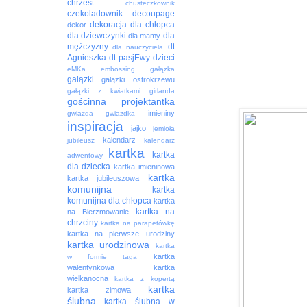
chrzest
chusteczkownik
czekoladownik
decoupage
dekoracja
dla chłopca
dekor
dla dziewczynki
dla
dla mamy
mężczyzny
dt
dla nauczyciela
Agnieszka
dt pasjEwy
dzieci
eMKa
embossing
gałązka
gałązki
gałązki ostrokrzewu
gałązki z kwiatkami
girlanda
gościnna projektantka
imieniny
gwiazda
gwiazdka
inspiracja
jajko
jemioła
kalendarz
jubileusz
kalendarz
kartka
kartka
adwentowy
dla dziecka
kartka imieninowa
kartka
kartka jubileuszowa
komunijna
kartka
komunijna dla chłopca
kartka
kartka na
na Bierzmowanie
chrzciny
kartka na parapetówkę
kartka na pierwsze urodziny
kartka urodzinowa
kartka
kartka
w formie taga
walentynkowa
kartka
wielkanocna
kartka z kopertą
kartka
kartka zimowa
ślubna
kartka ślubna w