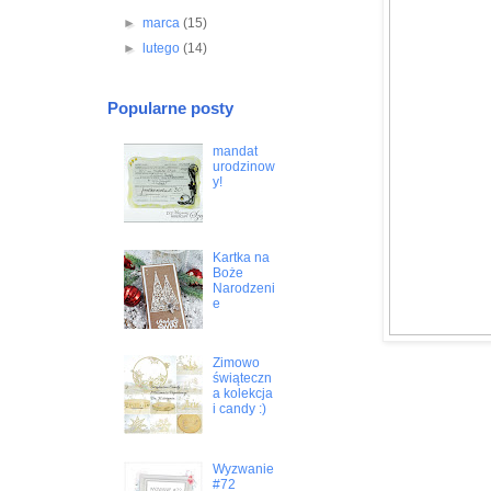
►
marca
(15)
►
lutego
(14)
Popularne posty
mandat
urodzinow
y!
Kartka na
Boże
Narodzeni
e
Zimowo
świąteczn
a kolekcja
i candy :)
Wyzwanie
#72