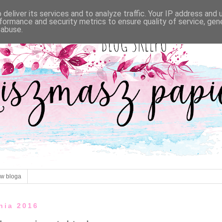
deliver its services and to analyze traffic. Your IP address and
formance and security metrics to ensure quality of service, ge
 abuse.
ów bloga
tnia 2016