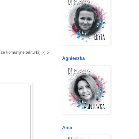
e komunijne tekturki) ;-) o
Agnieszka
Ania