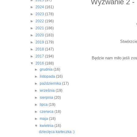
Wyzwanie 2 - 
►
2025
(97)
►
2024
(161)
►
2023
(178)
►
2022
(196)
►
2021
(186)
►
2020
(183)
Stwórzcie
►
2019
(179)
►
2018
(147)
►
2017
(194)
Będzie nam miło jeśli zo
▼
2016
(188)
►
grudnia
(16)
►
listopada
(16)
►
października
(17)
►
września
(19)
►
sierpnia
(20)
►
lipca
(19)
►
czerwca
(18)
►
maja
(18)
▼
kwietnia
(16)
dziecięca karteczka :)