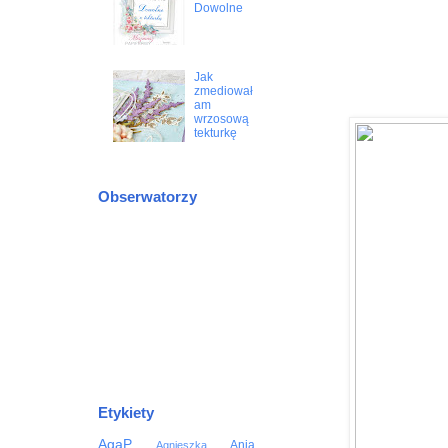
Dowolne
Jak
zmediował
am
wrzosową
tekturkę
Obserwatorzy
Etykiety
AgaP
Ania
Agnieszka