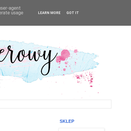
 user-agent
nerate usage
LEARN MORE
GOT IT
SKLEP