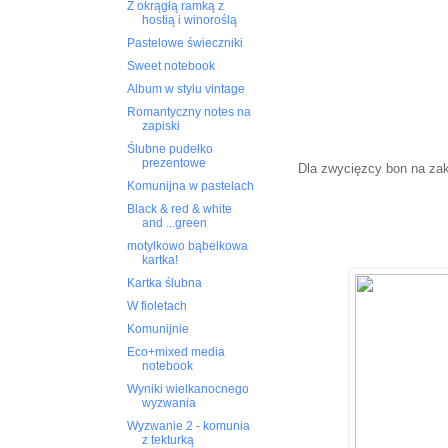
Z okrągłą ramką z
hostią i winoroślą
Pastelowe świeczniki
Sweet notebook
Album w stylu vintage
Romantyczny notes na
zapiski
Ślubne pudełko
prezentowe
Dla zwycięzcy bon na z
Komunijna w pastelach
Black & red & white
and ...green
motylkowo bąbelkowa
kartka!
Kartka ślubna
W fioletach
Komunijnie
Eco+mixed media
notebook
Wyniki wielkanocnego
wyzwania
Wyzwanie 2 - komunia
z tekturką