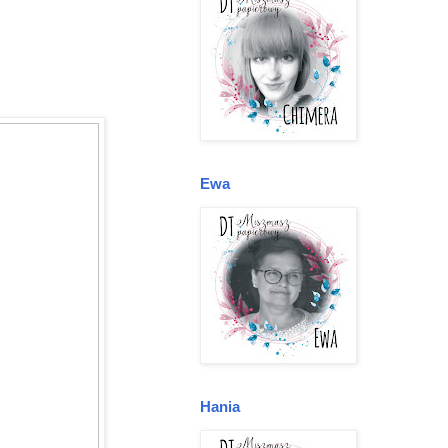
Ewa
Hania