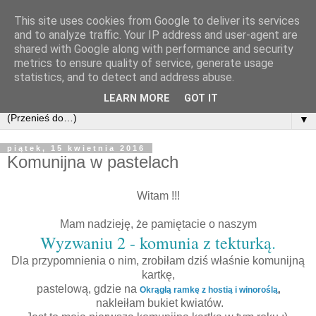
This site uses cookies from Google to deliver its services
and to analyze traffic. Your IP address and user-agent are
shared with Google along with performance and security
metrics to ensure quality of service, generate usage
statistics, and to detect and address abuse.
LEARN MORE
GOT IT
▼
piątek, 15 kwietnia 2016
Komunijna w pastelach
Witam !!!
Mam nadzieję, że pamiętacie o naszym
Wyzwaniu 2 - komunia z tekturką
.
Dla przypomnienia o nim, zrobiłam dziś właśnie komunijną
kartkę,
pastelową, gdzie na
Okrągłą ramkę z hostią i winoroślą
,
nakleiłam bukiet kwiatów.